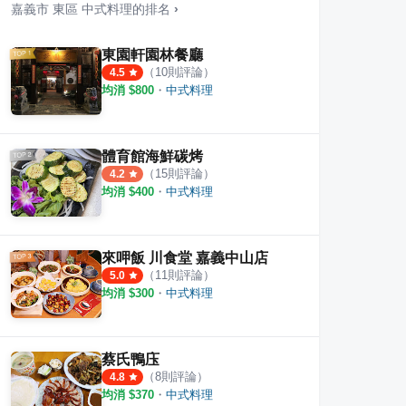
嘉義市
東區
中式料理
的排名
›
東園軒園林餐廳
（
10
則評論）
4.5
均消 $
800
・
中式料理
體育館海鮮碳烤
（
15
則評論）
4.2
均消 $
400
・
中式料理
捲
東市場魯熟肉
無名
·
4
則評論
·
3
則評論
4.8
5.0
來呷飯 川食堂 嘉義中山店
（
11
則評論）
5.0
均消 $
300
・
中式料理
蔡氏鴨庒
（
8
則評論）
4.8
均消 $
370
・
中式料理