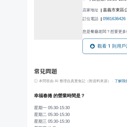
嘉義市東區公
店家地址
|
0981636426
訂位電話
|
您是餐廳老闆？想要更多
觀看
1
則用戶
常見問題
ⓘ
本問答由 AI 整理自真實食記（附資料來源）
·
了解我
幸福春捲 的營業時間是？
星期一 05:30-15:30

星期二 05:30-15:30

星期三 05:30-15:30
