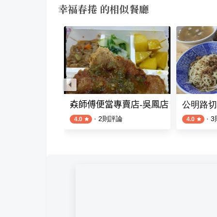
幸福春捲 的相似餐廳
鳳店
𡘙師傅便當專賣店-吳鳳店
公明路切
評論
·
2
則評論
·
3
4.0
4.0