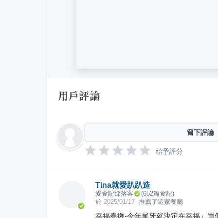
用戶評論
留下評論
給予評分
Tina就愛趴趴造
愛食記部落客
(
652
篇食記)
於
2025/01/17
推薦了這家餐廳
幸福春捲-今年尾牙就決定在幸福』買