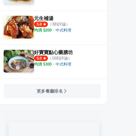
元生補湯
（
3
則評論）
5.0
均消 $
200
・
中式料理
好寶寶點心藥膳坊
（
16
則評論）
5.0
均消 $
300
・
中式料理
更多餐廳排名