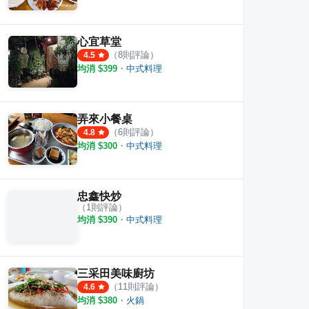
心宜草堂
（
8
則評論）
4.5
均消 $
399
・
中式料理
弄來小餐桌
（
6
則評論）
4.8
均消 $
300
・
中式料理
忠鑫快炒
（
1
則評論）
均消 $
390
・
中式料理
三采田美味廚坊
（
11
則評論）
4.6
均消 $
380
・
火鍋