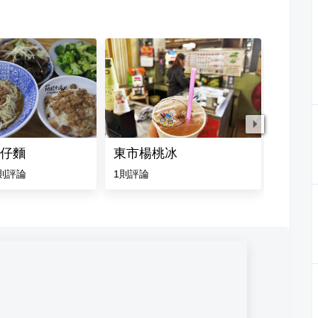
仔麵
東市楊桃冰
332蛋
則評論
1
則評論
4.0