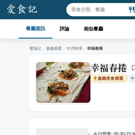
餐廳資訊
評論
相似餐廳
愛食記
›
嘉義
精選
›
中式料理
›
幸福春捲
幸福春捲
中
嘉義
美食精選
今日營業: 05:30-15:3