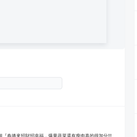
個『春捲來招財招幸福，爆量蔬菜還有瘦肉真的很加分!!!