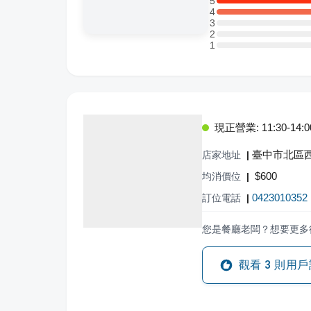
5
5 星：1 則評論
4
4 星：1 則評論
3
3 星：0 則評論
2
2 星：0 則評論
1
1 星：0 則評論
現正營業: 11:30-14:00,
臺中市北區西
店家地址
|
$
600
均消價位
|
0423010352
訂位電話
|
您是餐廳老闆？想要更多
觀看
3
則用戶