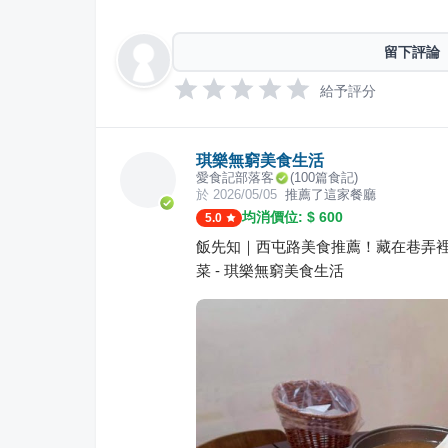
留下評論
給予評分
琪樂無窮美食生活
愛食記部落客
(
100
篇食記)
於
2026/05/05
推薦了這家餐廳
均消價位: $
600
5.0
飯先知｜西屯路美食推薦！藏在巷弄
菜 - 琪樂無窮美食生活