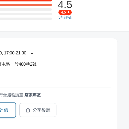
4.5
4.5
3
則評論
 17:00-21:30
屯路一段480巷2號
行銷服務請至
店家專區
評價
分享餐廳