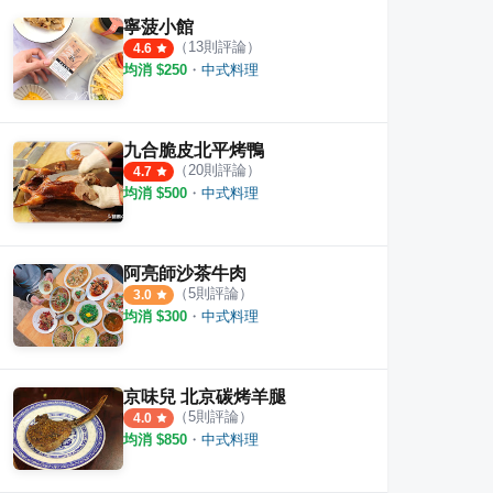
寧菠小館
·
1
則評論
4.0
4.4
（
13
則評論）
4.6
均消 $
250
・
中式料理
九合脆皮北平烤鴨
（
20
則評論）
4.7
均消 $
500
・
中式料理
阿亮師沙茶牛肉
（
5
則評論）
3.0
均消 $
300
・
中式料理
京味兒 北京碳烤羊腿
（
5
則評論）
4.0
均消 $
850
・
中式料理