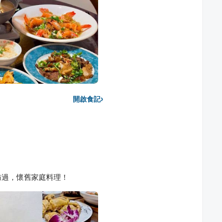
›
開啟食記
訪過，懷舊家庭料理！