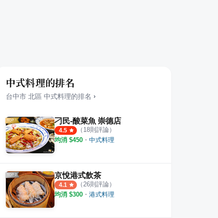
中式料理的排名
台中市
北區
中式料理
的排名
›
刁民-酸菜魚 崇德店
（
18
則評論）
4.5
均消 $
450
・
中式料理
京悅港式飲茶
（
26
則評論）
4.1
均消 $
300
・
港式料理