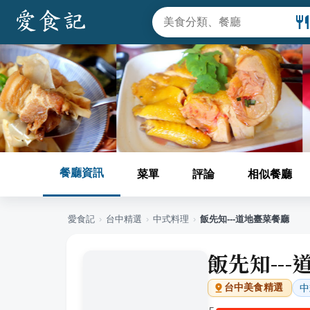
餐廳資訊
菜單
評論
相似餐廳
愛食記
›
台中
精選
›
中式料理
›
飯先知---道地臺菜餐廳
飯先知--
中
台中
美食精選