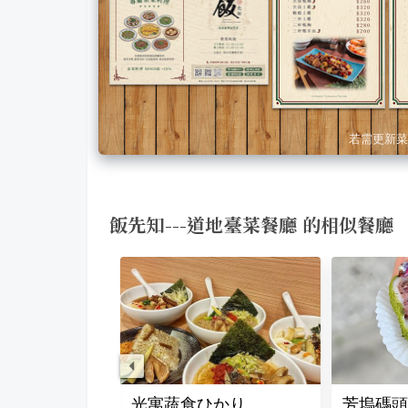
若需更新菜
飯先知---道地臺菜餐廳 的相似餐廳
 • 茶飲 • 私房菜
光寓蔬食ひかり
芳塢碼頭