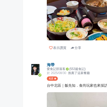
表示讚賞
分享
海帶
愛食記部落客
(
553
篇食記)
於
2025/08/30
推薦了這家餐廳
4.0
台中北區｜飯先知．食尚玩家也來採