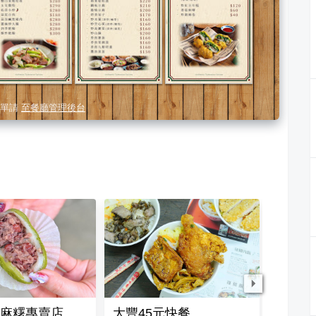
單請
至餐廳管理後台
麻糬專賣店
大豐45元快餐
金源興