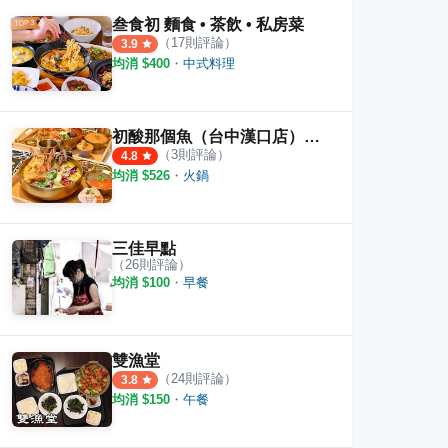
叁食初 麵食 • 茶飲 • 私房菜
（
17
則評論）
3.9
均消 $
400
・
中式料理
初酸那個魚（台中漢口店）｜酸菜魚個人鍋專賣
（
3
則評論）
4.8
均消 $
526
・
火鍋
三佳早點
（
26
則評論）
均消 $
100
・
早餐
雙漁堂
（
24
則評論）
3.8
均消 $
150
・
午餐
KICKBONE COFFEE ( •_• )
織田