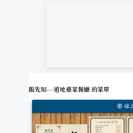
飯先知---道地臺菜餐廳
的菜單
線上