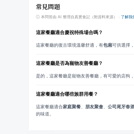
常見問題
ⓘ
本問答由 AI 整理自真實食記（附資料來源）
·
了解我
這家餐廳適合慶祝特殊場合嗎？
這家餐廳的復古環境溫馨舒適，有
包廂
可供選擇
這家餐廳是否為寵物友善餐廳？
是的，這家餐廳是寵物友善餐廳，有可愛的店狗
這家餐廳適合哪些族群用餐？
這家餐廳適合
家庭聚餐
、
朋友聚會
、
公司尾牙
春
的味道。