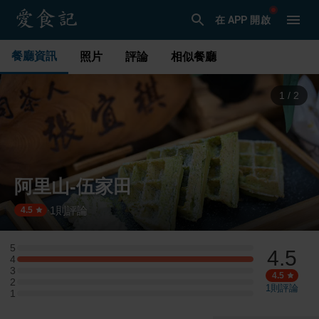
在 APP 開啟
餐廳資訊
照片
評論
相似餐廳
1
/
2
阿里山-伍家田
1
則評論
·
4.5
5
4.5
5 星：0 則評論
4
4 星：1 則評論
3
3 星：0 則評論
4.5
2
2 星：0 則評論
1
則評論
1
1 星：0 則評論