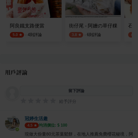
阿良鐵支路便當
街仔尾 - 阿嬤の草仔粿
石桌
·
4
則評論
·
6
則評論
5.0
3.8
4.0
用戶評論
留下評論
給予評分
冠婷生活趣
均消價位: $
100
4.5
現做大份量80元茶葉鬆餅，在地人推薦免費櫻花秘境，阿