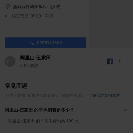
嘉義縣竹崎鄉永和1之3號
現正營業: 09:00-17:00
0928174668
阿里山-伍家田
阿
5015
個讚
常見問題
ⓘ
本問答由 AI 整理自真實食記（附資料來源）
·
了解我們如何精選
阿里山-伍家田 的平均消費是多少？
阿里山-伍家田 的平均消費約為 100 元。