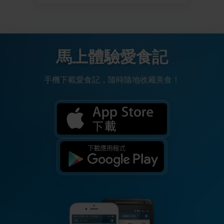
馬上體驗愛食記
手機下載愛食記，隨時隨地收藏美食！