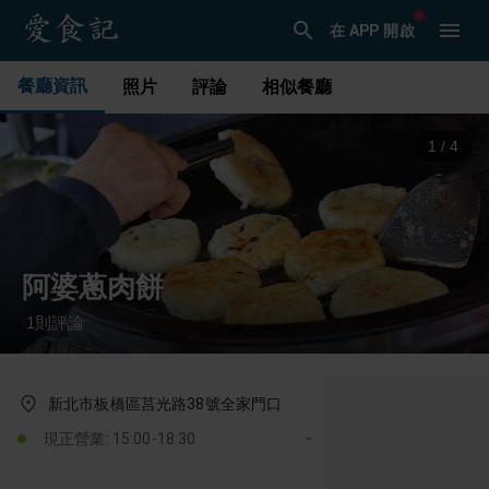
在 APP 開啟
餐廳資訊
照片
評論
相似餐廳
1
/
4
阿婆蔥肉餅
1
則評論
·
新北市板橋區莒光路38號全家門口
現正營業: 15:00-18:30