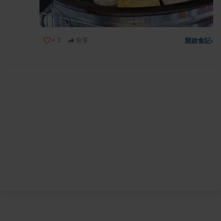
+
3
分享
開啟食記
›