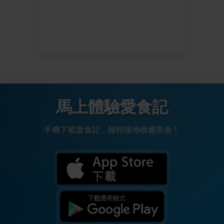
馬上體驗愛食記
手機下載愛食記，隨時隨地收藏美食！