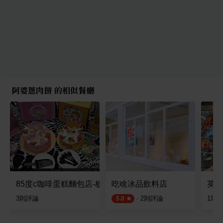
阿婆蔥肉餅 的相似餐廳
85度c咖啡蛋糕麵包店-板橋莒光店
吃啥冰品飲料店
英記
3
則評論
·
2
則評論
1
則
5.0