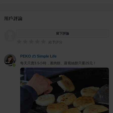
用戶評論
留下評論
給予評分
PEKO の Simple Life
每天只賣3.5小時，蔥肉餅、蘿蔔絲餅只要25元！