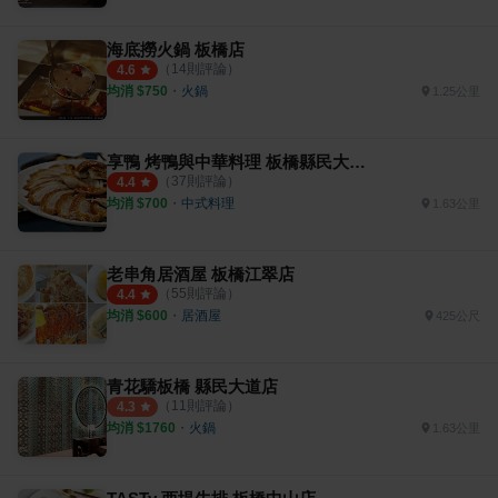
海底撈火鍋 板橋店
（
14
則評論）
4.6
均消 $
750
・
火鍋
1.25公里
享鴨 烤鴨與中華料理 板橋縣民大道店
（
37
則評論）
4.4
均消 $
700
・
中式料理
1.63公里
老串角居酒屋 板橋江翠店
（
55
則評論）
4.4
均消 $
600
・
居酒屋
425公尺
青花驕板橋 縣民大道店
（
11
則評論）
4.3
均消 $
1760
・
火鍋
1.63公里