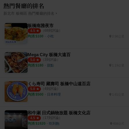
熱門餐廳的排名
›
新北市
板橋區
熱門餐廳的排名
板橋南雅夜市
（
68
則評論）
4.5
均消 $
100
・
小吃
2.56公里
Mega City 板橋大遠百
（
3
則評論）
5.0
均消 $
180
・
甜點
1.19公里
くら寿司 藏壽司 板橋中山遠百店
（
4
則評論）
5.0
均消 $
500
・
日本料理
1.61公里
和牛涮 日式鍋物放題 板橋文化店
（
17
則評論）
4.5
均消 $
1920
・
吃到飽
458公尺