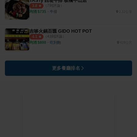
TASTy 西堤牛排 板橋中山店
（
7
則評論）
3.8
均消 $
735
・
牛排
2.12公里
吉哆火鍋百匯 GIDO HOT POT
（
43
則評論）
4.1
均消 $
800
・
吃到飽
428公尺
更多餐廳排名