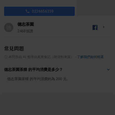
0226656359
德志茶園
德
2468
個讚
常見問題
ⓘ
本問答由 AI 整理自真實食記（附資料來源）
·
了解我們如何精選
德志茶園茶粿 的平均消費是多少？
德志茶園茶粿 的平均消費約為 200 元。