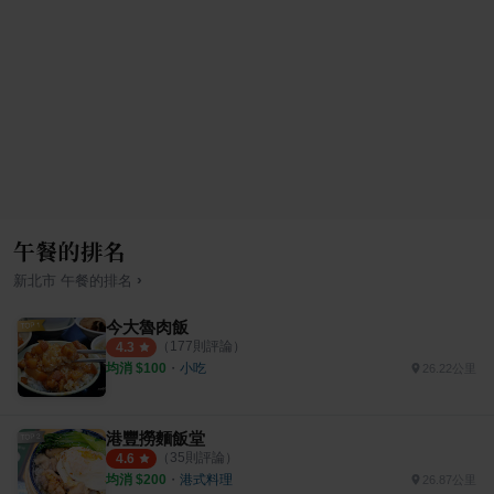
午餐的排名
›
新北市
午餐
的排名
今大魯肉飯
（
177
則評論）
4.3
均消 $
100
・
小吃
26.22公里
港豐撈麵飯堂
（
35
則評論）
4.6
均消 $
200
・
港式料理
26.87公里