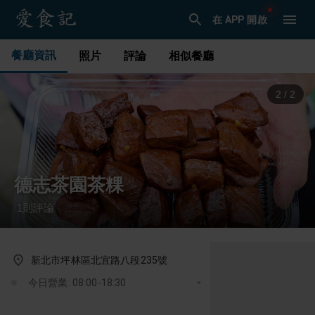
在 APP 開啟
餐廳資訊
照片
評論
相似餐廳
1
/
2
德志茶園茶粿
1
則評論
·
新北市坪林區北宜路八段235號
今日營業: 08:00-18:30