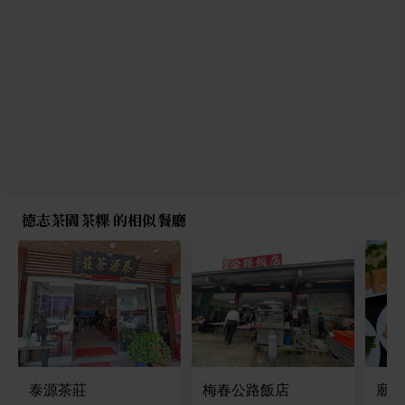
德志茶園茶粿 的相似餐廳
泰源茶莊
梅春公路飯店
廟口