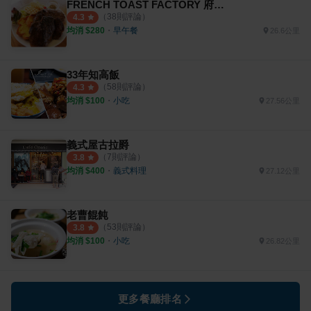
FRENCH TOAST FACTORY 府中旗艦店
（
38
則評論）
4.3
均消 $
280
・
早午餐
26.6公里
33年知高飯
（
58
則評論）
4.3
均消 $
100
・
小吃
27.56公里
義式屋古拉爵
（
7
則評論）
3.8
均消 $
400
・
義式料理
27.12公里
老曹餛飩
（
53
則評論）
3.8
均消 $
100
・
小吃
26.82公里
更多餐廳排名