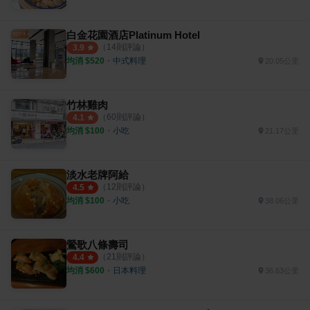
白金花園酒店Platinum Hotel
（
14
則評論）
3.9
均消 $
520
・
中式料理
20.05公里
竹林雞肉
（
60
則評論）
4.1
均消 $
100
・
小吃
21.17公里
淡水老牌阿給
（
12
則評論）
4.5
均消 $
100
・
小吃
38.06公里
鶯歌八條壽司
（
21
則評論）
4.4
均消 $
600
・
日本料理
36.63公里