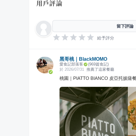
用戶評論
留下評論
給予評分
黑哥桃｜BlackMOMO
愛食記部落客
(
969
篇食記)
於
2026/07/31
推薦了這家餐廳
桃園｜PIATTO BIANCO 皮亞