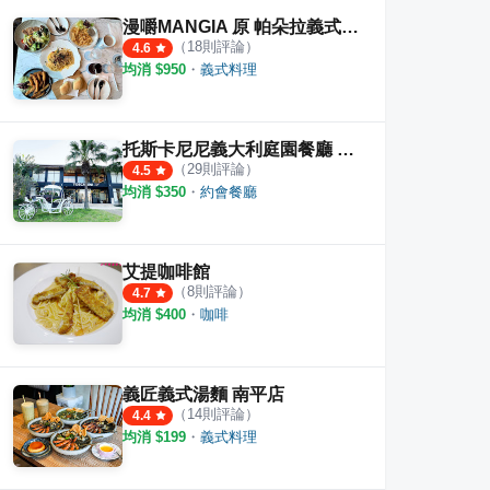
漫嚼MANGIA 原 帕朵拉義式餐廳
（
18
則評論）
4.6
均消 $
950
・
義式料理
托斯卡尼尼義大利庭園餐廳 桃園店
（
29
則評論）
4.5
均消 $
350
・
約會餐廳
艾提咖啡館
（
8
則評論）
4.7
均消 $
400
・
咖啡
義匠義式湯麵 南平店
（
14
則評論）
4.4
均消 $
199
・
義式料理