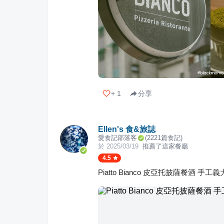
+
1
分享
Ellen's 食&旅誌
愛食記部落客
(
2221
篇食記)
於
2025/03/19
推薦了這家餐廳
4.5
Piatto Bianco 皮亞托披薩餐酒 手工