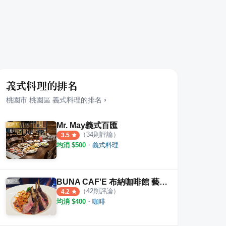
義式料理的排名
桃園市
桃園區
義式料理
的排名
›
Mr. May義式百匯
（
34
則評論）
3.5
均消 $
500
・
義式料理
BUNA CAF'E 布納咖啡館 藝文店
（
42
則評論）
4.2
均消 $
400
・
咖啡