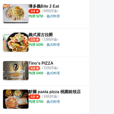
薄多義Bite 2 Eat
inMokusei
大方蘭州拉麵館
一修
（
58
則評論）
4.8
·
3
則評論
·
9
則評論
4.2
5.0
均消 $
250
・
義式料理
義式屋古拉爵
（
13
則評論）
3.5
均消 $
280
・
義式料理
Tino's PIZZA
（
31
則評論）
4.2
均消 $
400
・
義式料理
默爾 pasta pizza 桃園統領店
（
16
則評論）
4.6
均消 $
700
・
義式料理