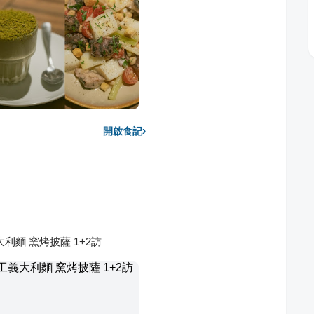
›
開啟食記
義大利麵 窯烤披薩 1+2訪