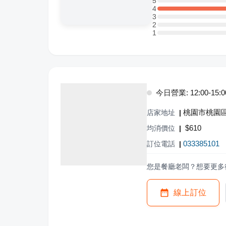
5
5 星：0 則評論
4
4 星：1 則評論
3
3 星：0 則評論
2
2 星：0 則評論
1
1 星：0 則評論
今日營業: 12:00-15:00,
桃園市桃園區
店家地址
|
$
610
均消價位
|
033385101
訂位電話
|
您是餐廳老闆？想要更多
線上訂位