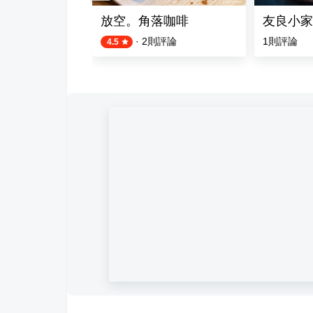
糕
放空。角落咖啡
友良小家料
·
2
則評論
1
則評論
4.5