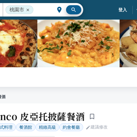
桃園市
登入
薩餐酒
bianco 皮亞托披薩餐酒
建議修改
式料理
餐酒館
精緻高級
約會餐廳