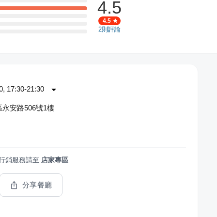
4.5
4.5
2
則評論
 17:30-21:30
永安路506號1樓
行銷服務請至
店家專區
分享餐廳