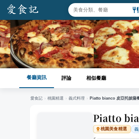
餐廳資訊
評論
相似餐廳
愛食記
›
桃園
精選
›
義式料理
›
Piatto bianco 皮亞托披
Piatto 
義
桃園
美食精選