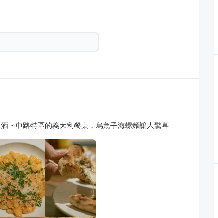
托披薩餐酒・中路特區的義大利餐桌，烏魚子海螺麵讓人驚喜