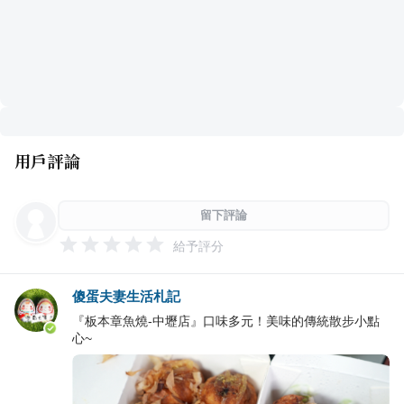
用戶評論
留下評論
給予評分
傻蛋夫妻生活札記
『板本章魚燒-中壢店』口味多元！美味的傳統散步小點
心~