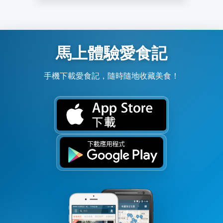
馬上體驗愛食記
手機下載愛食記，隨時隨地收藏美食！