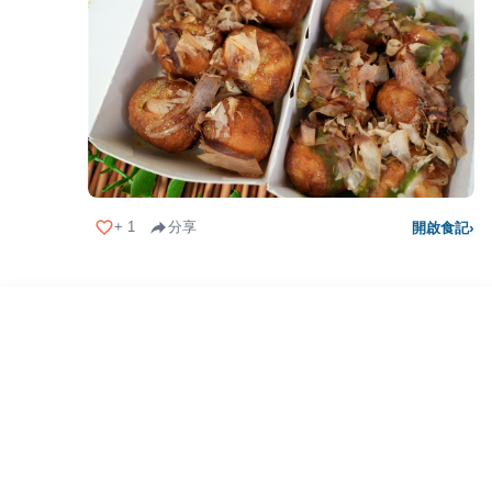
+
1
分享
開啟食記
›