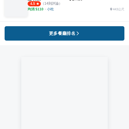
（
14
則評論）
4.5
均消 $
110
・
小吃
443公尺
更多餐廳排名