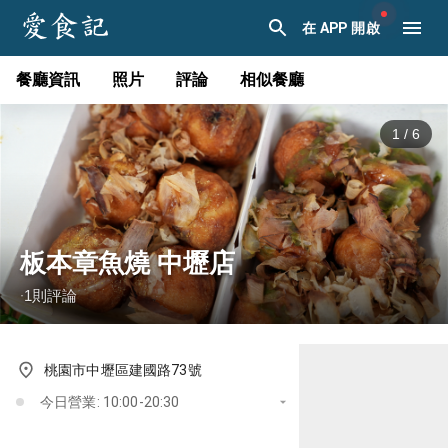
在 APP 開啟
餐廳資訊
照片
評論
相似餐廳
1
/
6
板本章魚燒 中壢店
1
則評論
·
桃園市中壢區建國路73號
今日營業: 10:00-20:30