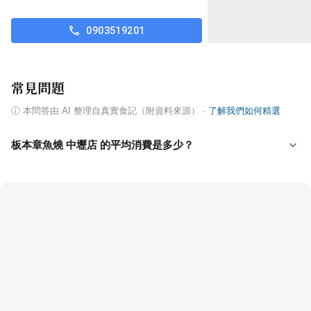
0903519201
常見問題
ⓘ
本問答由 AI 整理自真實食記（附資料來源）
·
了解我們如何精選
板本章魚燒 中壢店 的平均消費是多少？