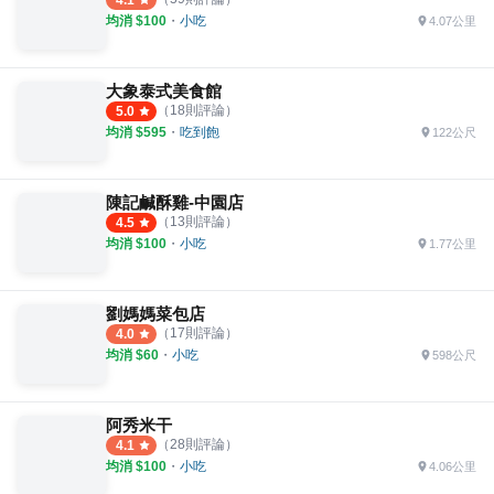
均消 $
100
・
小吃
4.07公里
大象泰式美食館
（
18
則評論）
5.0
均消 $
595
・
吃到飽
122公尺
陳記鹹酥雞-中園店
（
13
則評論）
4.5
均消 $
100
・
小吃
1.77公里
劉媽媽菜包店
（
17
則評論）
4.0
均消 $
60
・
小吃
598公尺
阿秀米干
（
28
則評論）
4.1
均消 $
100
・
小吃
4.06公里