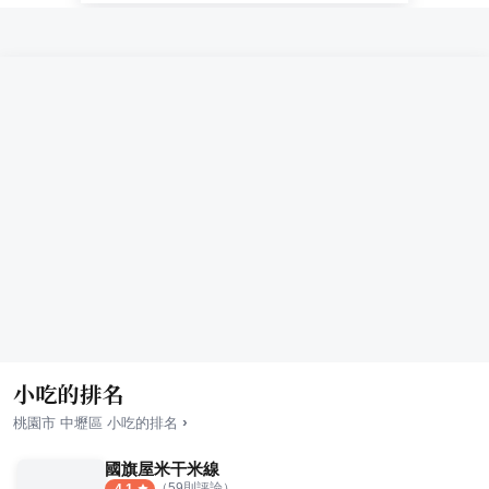
小吃的排名
›
桃園市
中壢區
小吃
的排名
國旗屋米干米線
（
59
則評論）
4.1