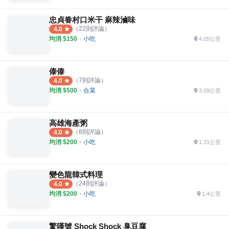
忠貞眷村口米干 麻辣滷味
（
22
則評論）
4.0
均消 $
150
・
小吃
4.05公里
傣傣
（
7
則評論）
4.0
均消 $
500
・
合菜
3.09公里
高雄海產粥
（
8
則評論）
4.0
均消 $
200
・
小吃
1.31公里
變色龍韓式料理
（
24
則評論）
4.0
均消 $
200
・
小吃
1.4公里
驚嘆號 Shock Shock 臭豆腐