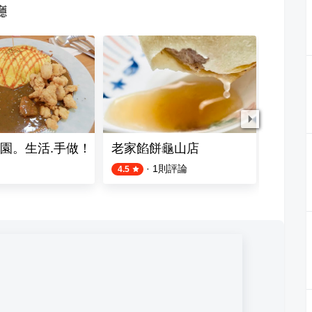
廳
園。生活.手做！
老家餡餅龜山店
亭仔腳
·
1
則評論
4.5
5.0