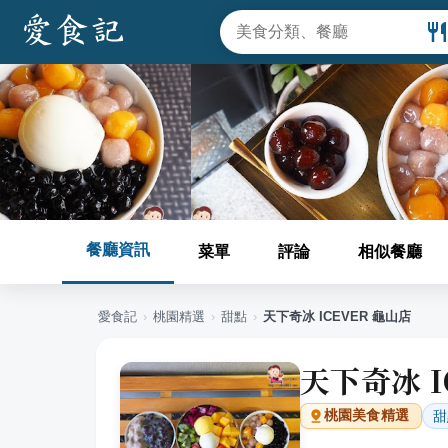
餐廳資訊
菜單
評論
相似餐廳
愛食記
›
桃園
精選
›
甜點
›
天下奇冰 ICEVER 龜山店
天下奇冰 I
甜
桃園
美食精選