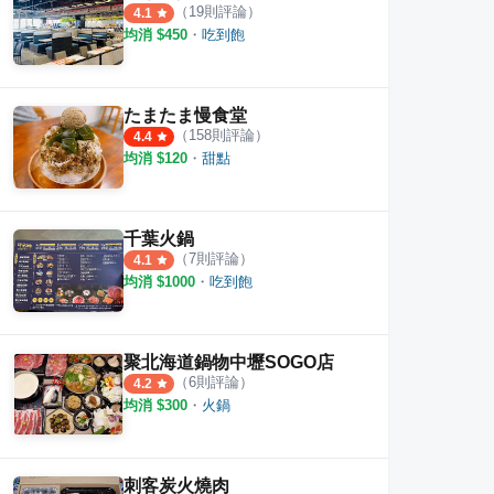
（
19
則評論）
4.1
均消 $
450
・
吃到飽
たまたま慢食堂
（
158
則評論）
4.4
均消 $
120
・
甜點
古早味
正騰和炸雞 中興店
栄次
千葉火鍋
（
7
則評論）
4.1
·
20
則評論
1
則評論
2
則評
均消 $
1000
・
吃到飽
聚北海道鍋物中壢SOGO店
（
6
則評論）
4.2
均消 $
300
・
火鍋
刺客炭火燒肉