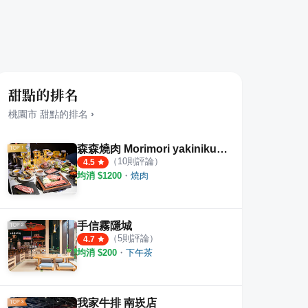
甜點的排名
桃園市
甜點
的排名
›
森森燒肉 Morimori yakiniku 春日店
（
10
則評論）
4.5
均消 $
1200
・
燒肉
手信霧隱城
（
5
則評論）
4.7
均消 $
200
・
下午茶
我家牛排 南崁店