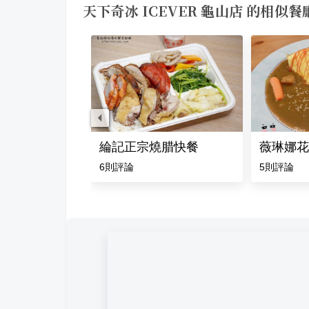
天下奇冰 ICEVER 龜山店 的相似餐
排
綸記正宗燒腊快餐
薇琳娜花
評論
6
則評論
5
則評論