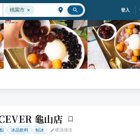
桃園市
登入
CEVER 龜山店
建議修改
點
冰品飲料
刨冰