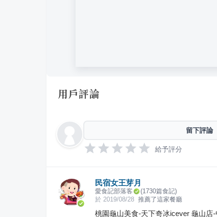
用戶評論
留下評論
給予評分
民宿女王芽月
愛食記部落客
(
1730
篇食記)
於
2019/08/28
推薦了這家餐廳
桃園龜山美食-天下奇冰icever 龜