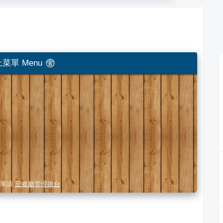
菜單 Menu
單請
至餐廳管理後台