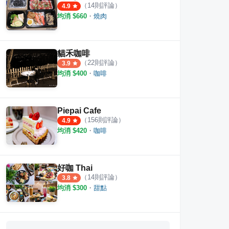
（
14
則評論）
4.9
均消 $
660
・
燒肉
貓禾咖啡
（
22
則評論）
3.9
均消 $
400
・
咖啡
Piepai Cafe
（
156
則評論）
4.9
均消 $
420
・
咖啡
好咖 Thai
（
14
則評論）
3.8
均消 $
300
・
甜點