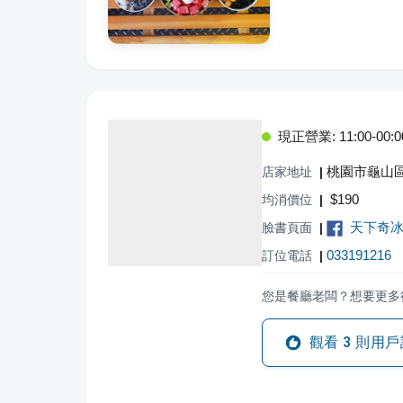
現正營業: 11:00-00:00,
桃園市龜山區
店家地址
|
$
190
均消價位
|
天下奇冰i
臉書頁面
|
033191216
訂位電話
|
您是餐廳老闆？想要更多
觀看
3
則用戶