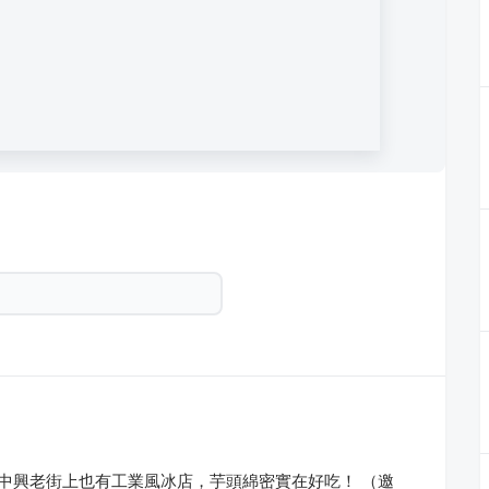
山店-中興老街上也有工業風冰店，芋頭綿密實在好吃！ （邀