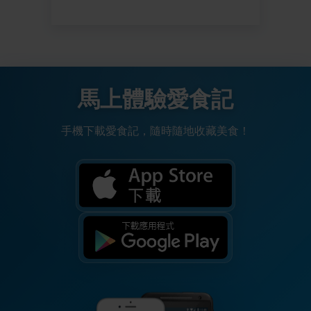
馬上體驗愛食記
手機下載愛食記，隨時隨地收藏美食！