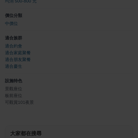
均消 500-800 元
價位分類
中價位
適合族群
適合約會
適合家庭聚餐
適合朋友聚餐
適合慶生
設施特色
景觀座位
板前座位
可觀賞101夜景
大家都在搜尋