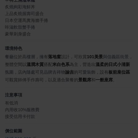
🌟
特上滿溢軍艦
炙燒絢彩海鮮丼
上品炙燒握壽司盛合
日本空運馬糞海膽手捲
咔滋軟殼蟹手捲
豪華刺身盛合
環境特色
餐廳位於高樓層，擁有
落地窗
設計，可欣賞
101美景
與信義區街景，
整體空間以
溫潤木質
搭配
米白色系
為主，營造出
溫柔的日式小清新
氛圍，店內隨處可見品牌吉祥物
諭吉
的可愛裝飾，設有
板前座位區
可觀賞師傅手作壽司，以及適合聚餐的
景觀席
和
一般座席
。
注意事項
有低消
內用收10%服務費
接受信用卡付款
價位範圍