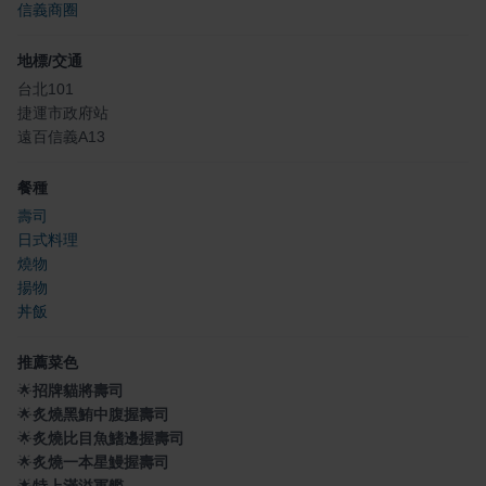
信義商圈
地標/交通
台北101
捷運市政府站
遠百信義A13
餐種
壽司
日式料理
燒物
揚物
丼飯
推薦菜色
🌟
招牌貓將壽司
🌟
炙燒黑鮪中腹握壽司
🌟
炙燒比目魚鰭邊握壽司
🌟
炙燒一本星鰻握壽司