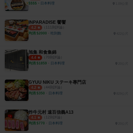
$$$$
・
日本料理
1.09公里
INPARADISE 饗饗
（
111
則評論）
4.2
均消 $
2000
・
吃到飽
422公尺
旭集 和食集錦
（
70
則評論）
4.4
均消 $
1859
・
日本料理
20公尺
GYUU NIKU ステーキ專門店
（
44
則評論）
4.2
均消 $
350
・
日本料理
829公尺
炸牛元村 遠百信義A13
（
12
則評論）
4.1
均消 $
770
・
日本料理
20公尺