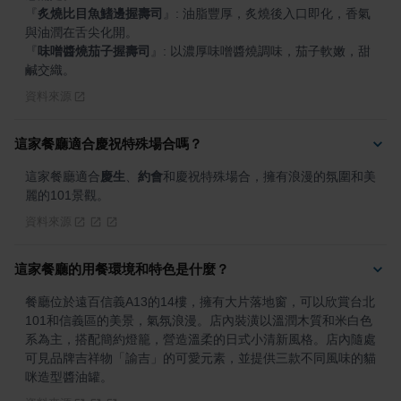
『
炙燒比目魚鰭邊握壽司
』
: 油脂豐厚，炙燒後入口即化，香氣
『
味噌醬燒茄子握壽司
』
: 以濃厚味噌醬燒調味，茄子軟嫩，甜
鹹交織。
資料來源
這家餐廳適合慶祝特殊場合嗎？
這家餐廳適合
慶生
、
約會
和慶祝特殊場合，擁有浪漫的氛圍和美
麗的101景觀。
資料來源
這家餐廳的用餐環境和特色是什麼？
餐廳位於遠百信義A13的14樓，擁有大片落地窗，可以欣賞台北
101和信義區的美景，氣氛浪漫。店內裝潢以溫潤木質和米白色
系為主，搭配簡約燈籠，營造溫柔的日式小清新風格。店內隨處
可見品牌吉祥物「諭吉」的可愛元素，並提供三款不同風味的貓
咪造型醬油罐。