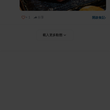
+
1
分享
開啟食記
›
載入更多動態