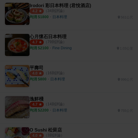
Irodori 彩日本料理 (君悅酒店)
（
34
則評論）
4.2
均消 $
1800
・
日本料理
561公尺
心月懷石日本料理
（
79
則評論）
4.7
均消 $
2100
・
Fine Dining
1.03公里
平壽司
（
16
則評論）
4.0
均消 $
800
・
日本料理
996公尺
逸鮮棧
（
14
則評論）
4.7
均消 $
2200
・
日本料理
755公尺
O Sushi 松菸店
（
3
則評論）
4.0