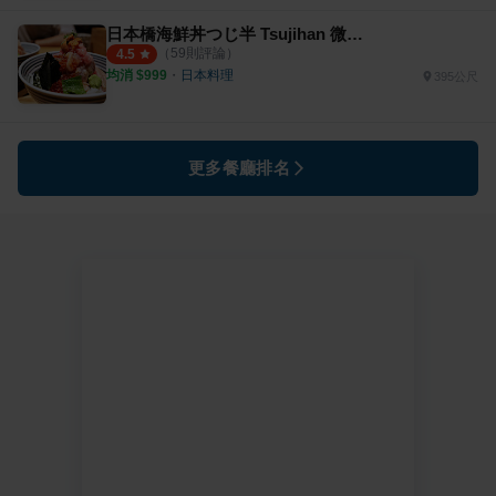
日本橋海鮮丼つじ半 Tsujihan 微風信義店
（
59
則評論）
4.5
均消 $
999
・
日本料理
395公尺
更多餐廳排名