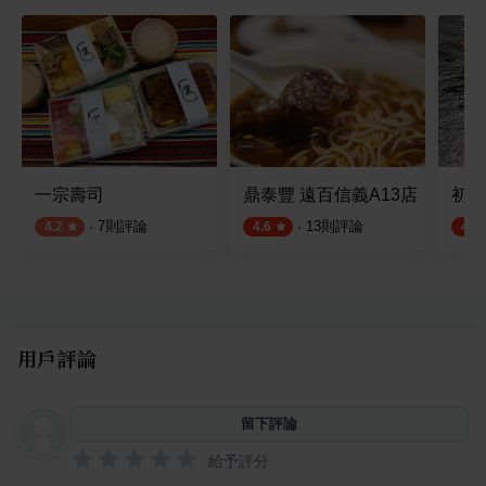
一宗壽司
鼎泰豐 遠百信義A13店
初魚
·
7
則評論
·
13
則評論
4.2
4.6
4.5
用戶評論
留下評論
給予評分