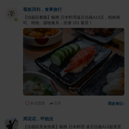
莓姬貝利，食事旅行
【信義區餐廳】貓將 日本料理遠百信義A13店，精緻壽
司、燒物、揚物兼具，坐擁 101 窗景！
表示讚賞
分享
開啟食記
›
周花花，甲飽沒
【信義區美食推薦】貓將 日本料理 遠百信義A13超美景