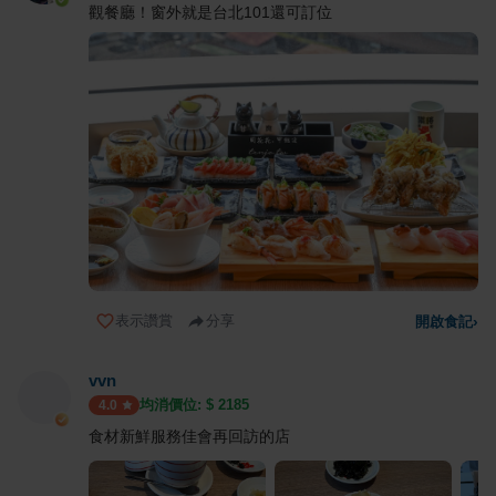
觀餐廳！窗外就是台北101還可訂位
表示讚賞
分享
開啟食記
›
vvn
均消價位: $
2185
4.0
食材新鮮服務佳會再回訪的店