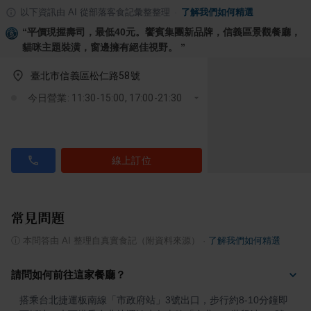
以下資訊由 AI 從部落客食記彙整整理
·
了解我們如何精選
“
平價現握壽司，最低40元。饗賓集團新品牌，信義區景觀餐廳，
貓咪主題裝潢，窗邊擁有絕佳視野。
”
臺北市信義區松仁路58號
今日營業: 11:30-15:00, 17:00-21:30
線上訂位
常見問題
ⓘ
本問答由 AI 整理自真實食記（附資料來源）
·
了解我們如何精選
請問如何前往這家餐廳？
搭乘台北捷運板南線「市政府站」3號出口，步行約8-10分鐘即