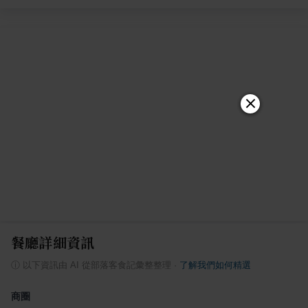
餐廳詳細資訊
ⓘ
以下資訊由 AI 從部落客食記彙整整理
·
了解我們如何精選
商圈