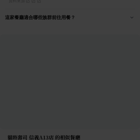
資料來源
這家餐廳適合哪些族群前往用餐？
貓將壽司 信義A13店 的相似餐廳