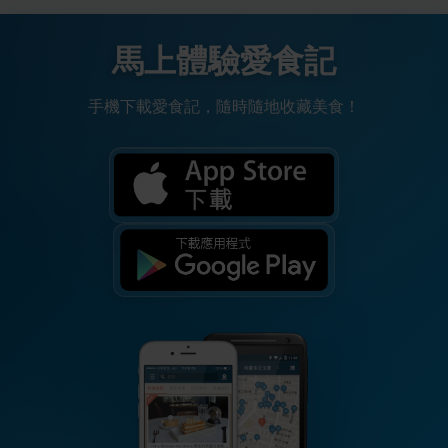
馬上體驗愛食記
手機下載愛食記，隨時隨地收藏美食！