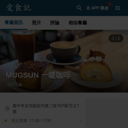
在 APP 開啟
餐廳資訊
照片
評論
相似餐廳
1
/
2
MUGSUN 一暖咖啡
1
則評論
·
臺中市北屯區松竹路二段107巷72之1
號
現正營業: 11:00-17:00