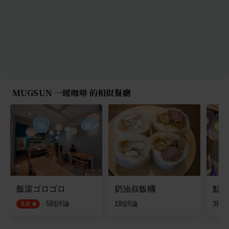
MUGSUN 一暖咖啡 的相似餐廳
飯滾ゴロゴロ
奶油叔飯糰
點戚
·
5
則評論
1
則評論
3
則
5.0