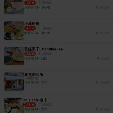
（
16
則評論）
4.5
均消 $
445
・
早午餐
3.53公里
小葛廚房
（
19
則評論）
4.7
均消 $
300
・
早午餐
1.91公里
香緹果子Chantily&Tea
（
35
則評論）
4.2
均消 $
300
・
甜點
2.6公里
青燕焙煎所
（
6
則評論）
均消 $
300
・
咖啡
3.16公里
in's cafe 台中
（
10
則評論）
4.6
均消 $
180
・
咖啡
3.87公里