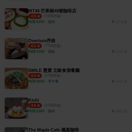
MT49 芒果樹49號咖啡店
（
53
則評論）
4.5
均消 $
350
・
咖啡
3.27公里
Overture序曲
（
77
則評論）
4.5
均消 $
300
・
甜點
2.14公里
SMILE 憲賣 北歐食酒餐廳
（
37
則評論）
4.4
均消 $
600
・
早午餐
1.54公里
Kichi
（
37
則評論）
4.6
均消 $
300
・
咖啡
2.68公里
The Maple Cafe 楓葉咖啡