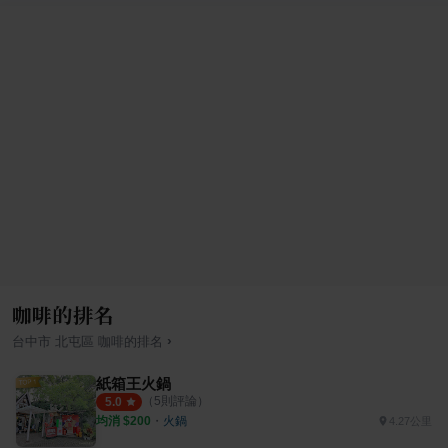
咖啡的排名
›
台中市
北屯區
咖啡
的排名
紙箱王火鍋
（
5
則評論）
5.0
均消 $
200
・
火鍋
4.27公里