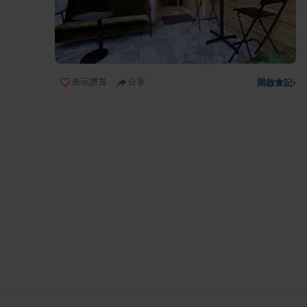
表示讚賞
分享
開啟食記
›