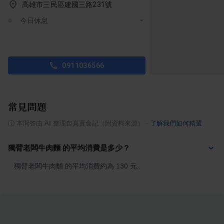
高雄市三民區建國三路231號
今日休息
0911036566
常見問題
ⓘ
本問答由 AI 整理自真實食記（附資料來源）
·
了解我們如何精選
獨臂老闆牛肉麵 的平均消費是多少？
獨臂老闆牛肉麵 的平均消費約為 130 元。