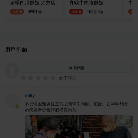
老楊四川麵館 大寮店
真鶴牛肉拉麵館
牛老
·
8
則評論
·
15
則評論
4.0
4.4
4.2
用戶評論
留下評論
給予評分
nelly
不畏懼困難勇往直前之獨臂牛肉麵、煎餃、古早味麵食，
兩夫妻齊心合作的樸實美食