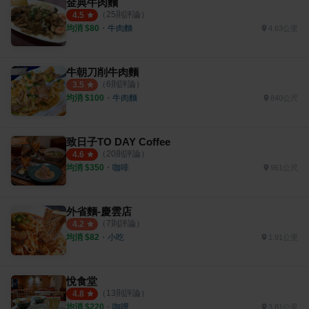
金典牛肉麵
（
25
則評論）
4.5
均消 $
80
・
牛肉麵
4.63公里
牛朝刀削牛肉麵
（
6
則評論）
3.5
均消 $
100
・
牛肉麵
840公尺
致日子TO DAY Coffee
（
20
則評論）
4.6
均消 $
350
・
咖啡
961公尺
外省麵-慶雲店
（
7
則評論）
4.2
均消 $
82
・
小吃
1.91公里
悅食堂
（
13
則評論）
4.8
均消 $
220
・
咖哩
3.81公里