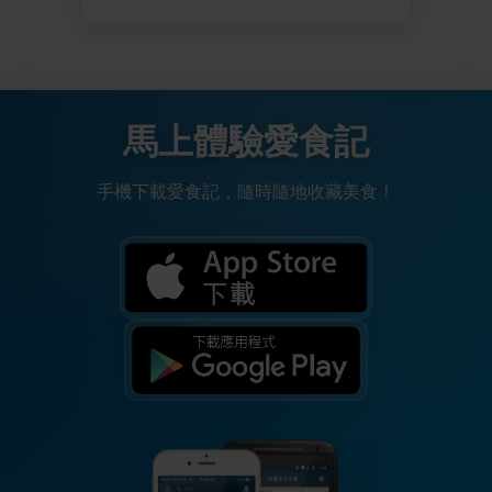
馬上體驗愛食記
手機下載愛食記，隨時隨地收藏美食！