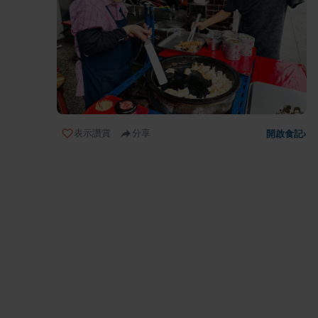
表示讚賞
分享
開啟食記
›