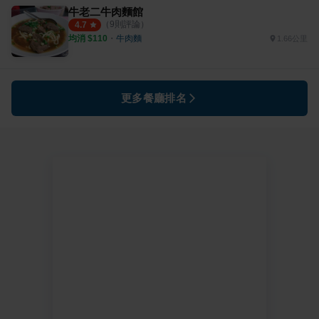
牛老二牛肉麵館
（
9
則評論）
4.7
均消 $
110
・
牛肉麵
1.66公里
更多餐廳排名