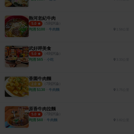
熱河老紀牛肉
（
5
則評論）
5.0
均消 $
100
・
牛肉麵
1.58公里
武好呷美食
（
4
則評論）
5.0
均消 $
65
・
小吃
3.33公里
香園牛肉麵
（
7
則評論）
2.0
均消 $
130
・
牛肉麵
3.75公里
原香牛肉拉麵
（
7
則評論）
5.0
均消 $
60
・
牛肉麵
3.82公里