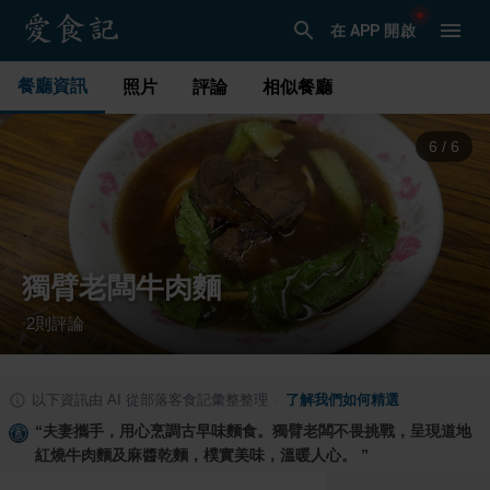
在 APP 開啟
餐廳資訊
照片
評論
相似餐廳
1
/
6
獨臂老闆牛肉麵
2
則評論
·
以下資訊由 AI 從部落客食記彙整整理
·
了解我們如何精選
“
夫妻攜手，用心烹調古早味麵食。獨臂老闆不畏挑戰，呈現道地
紅燒牛肉麵及麻醬乾麵，樸實美味，溫暖人心。
”