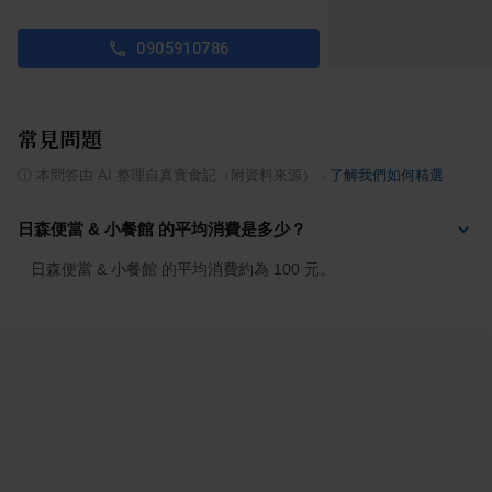
0905910786
常見問題
ⓘ
本問答由 AI 整理自真實食記（附資料來源）
·
了解我們如何精選
日森便當 & 小餐館 的平均消費是多少？
日森便當 & 小餐館 的平均消費約為 100 元。