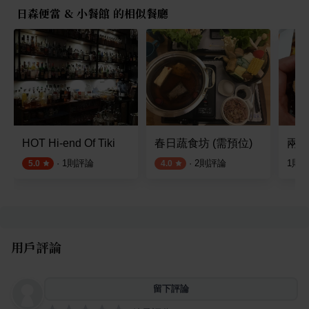
日森便當 & 小餐館 的相似餐廳
HOT Hi-end Of Tiki
春日蔬食坊 (需預位)
兩津
·
1
則評論
·
2
則評論
1
則
5.0
4.0
用戶評論
留下評論