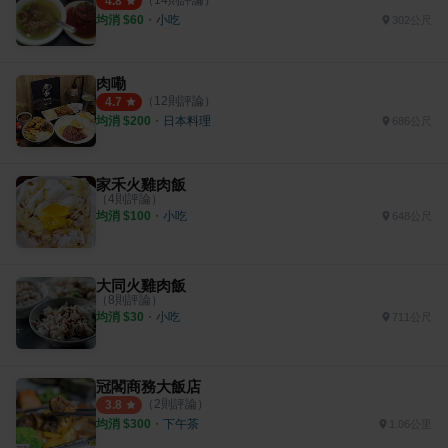
4.8
均消 $
60
・
小吃
302公尺
肉嘞
（
12
則評論）
4.7
均消 $
200
・
日本料理
686公尺
家禾火雞肉飯
（
4
則評論）
均消 $
100
・
小吃
648公尺
大同火雞肉飯
（
8
則評論）
均消 $
30
・
小吃
711公尺
冠閣商務大飯店
（
2
則評論）
3.8
均消 $
300
・
下午茶
1.06公里