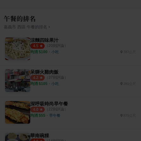
午餐的排名
›
嘉義市
西區
午餐
的排名
涼麵四味果汁
（
20
則評論）
4.5
均消 $
100
・
小吃
787公尺
呆獅火雞肉飯
（
37
則評論）
4.2
均消 $
105
・
小吃
281公尺
深呼吸時尚早午餐
（
22
則評論）
4.0
均消 $
55
・
早午餐
879公尺
華南碗粿
（
14
則評論）