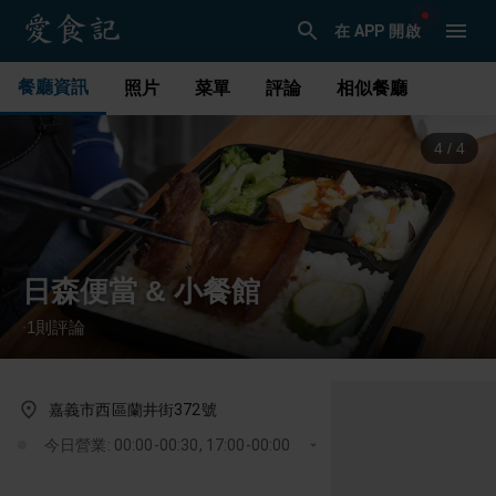
在 APP 開啟
餐廳資訊
照片
菜單
評論
相似餐廳
1
/
4
日森便當 & 小餐館
1
則評論
·
嘉義市西區蘭井街372號
今日營業: 00:00-00:30, 17:00-00:00