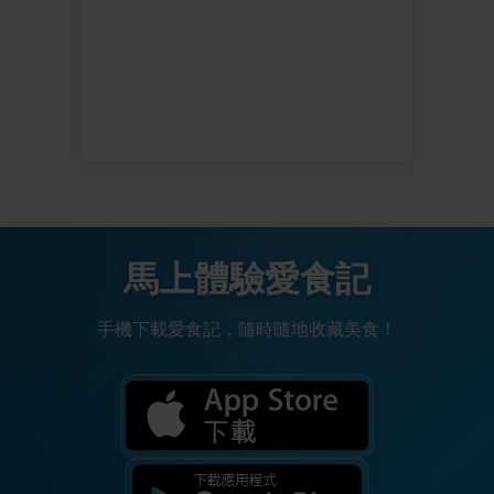
馬上體驗愛食記
手機下載愛食記，隨時隨地收藏美食！