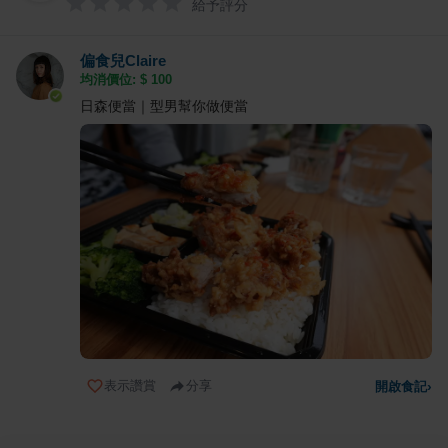
給予評分
偏食兒Claire
均消價位: $
100
日森便當｜型男幫你做便當
表示讚賞
分享
開啟食記
›