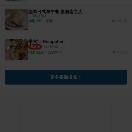
柒早日式早午餐 嘉義南京店
（
3
則評論）
均消 $
60
・
早餐
1.29公里
樂食沛 Recipchen
（
3
則評論）
5.0
均消 $
228
・
義式料理
774公尺
更多餐廳排名