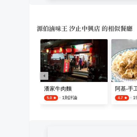
源伯滷味王 汐止中興店 的相似餐廳
潘家牛肉麵
阿基-手
·
1
則評論
·
1
5.0
4.7