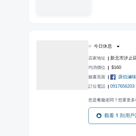
今日休息
新北市汐止區
店家地址
|
$
160
均消價位
|
源伯滷
臉書頁面
|
0917656203
訂位電話
|
您是餐廳老闆？想要更多
觀看
1
則用戶