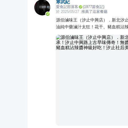
寒武紀
愛食記部落客
(
1977
篇食記)
於
2025/05/27
推薦了這家餐廳
源伯滷味王（汐止中興店）．新北汐
油純中藥滷汁太狂！花干、豬血糕沾辣