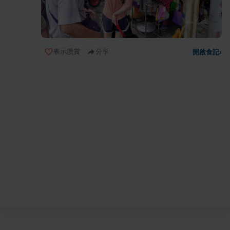
表示讚賞
分享
開啟食記
›