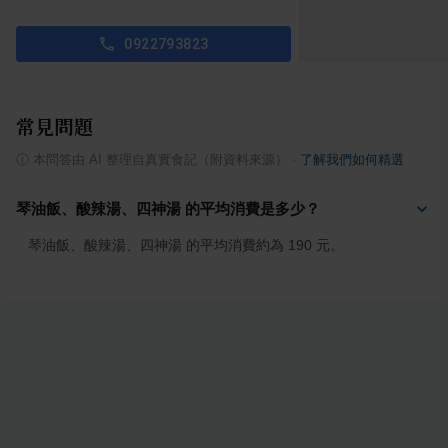
0922793823
常見問題
ⓘ
本問答由 AI 整理自真實食記（附資料來源）
·
了解我們如何精選
琴油飯、酸辣湯、四神湯 的平均消費是多少？
琴油飯、酸辣湯、四神湯 的平均消費約為 190 元。