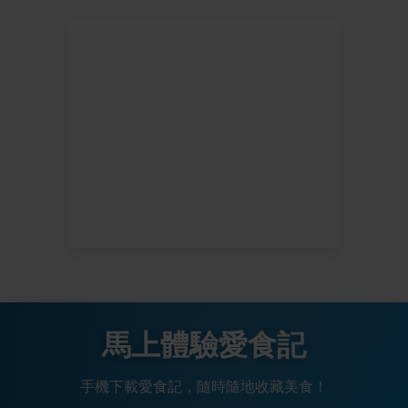
馬上體驗愛食記
手機下載愛食記，隨時隨地收藏美食！