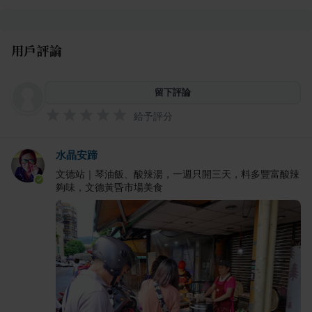
用戶評論
留下評論
給予評分
水晶安蹄
文德站｜琴油飯、酸辣湯，一週只開三天，料多豐富酸辣
夠味，文德黃昏市場美食