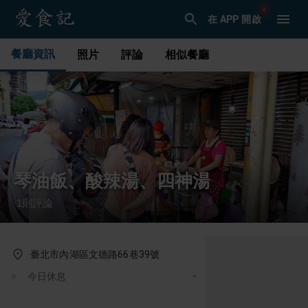
在 APP 開啟
餐廳資訊
照片
評論
相似餐廳
琴油飯、酸辣湯、四神湯
1
則評論
·
臺北市內湖區文德路66巷39號
今日休息