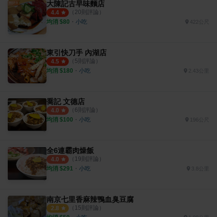
大陳記古早味麵店
（
20
則評論）
4.4
均消 $
80
・
小吃
422公尺
東引快刀手 內湖店
（
5
則評論）
4.5
均消 $
180
・
小吃
2.43公里
喬記 文德店
（
6
則評論）
4.0
均消 $
100
・
小吃
196公尺
全6連霸肉燥飯
（
19
則評論）
4.0
均消 $
291
・
小吃
3.8公里
南京七里香麻辣鴨血臭豆腐
（
15
則評論）
2.8