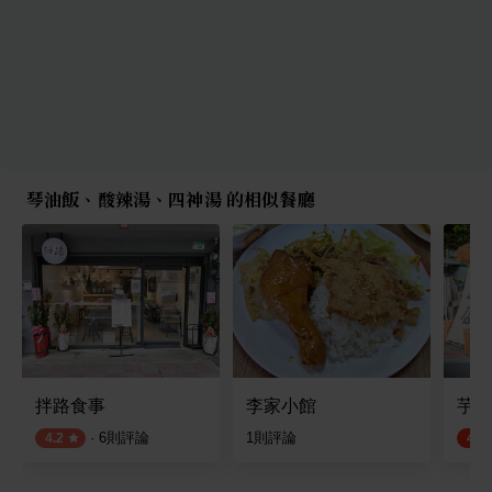
琴油飯、酸辣湯、四神湯 的相似餐廳
拌路食事
李家小館
芋艿
·
6
則評論
1
則評論
4.2
4.5