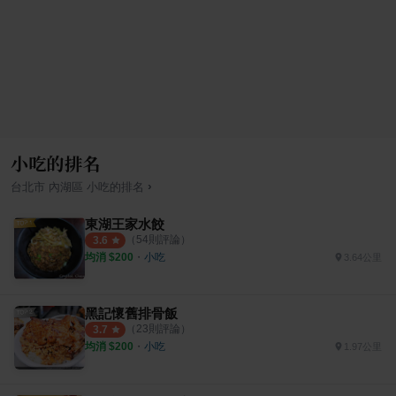
小吃的排名
›
台北市
內湖區
小吃
的排名
東湖王家水餃
（
54
則評論）
3.6
均消 $
200
・
小吃
3.64公里
黑記懷舊排骨飯
（
23
則評論）
3.7
均消 $
200
・
小吃
1.97公里