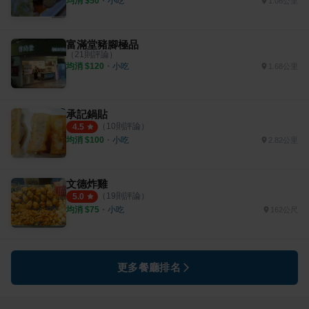
均消 $
50
・
小吃
1.08公里
富滿堂豬腳極品
（
21
則評論）
均消 $
120
・
小吃
1.68公里
承記鍋貼
（
10
則評論）
4.5
均消 $
100
・
小吃
2.82公里
文德炸雞
（
19
則評論）
5.0
均消 $
75
・
小吃
162公尺
更多餐廳排名