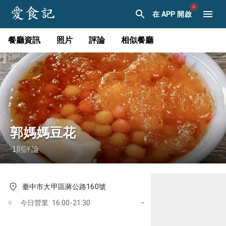
在 APP 開啟
餐廳資訊
照片
評論
相似餐廳
郭媽媽豆花
1
則評論
·
臺中市大甲區蔣公路160號
今日營業: 16:00-21:30