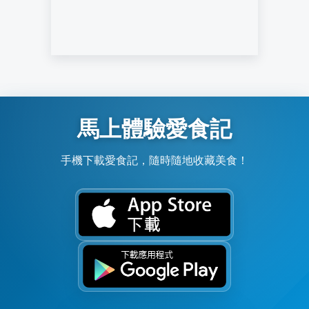
馬上體驗愛食記
手機下載愛食記，隨時隨地收藏美食！