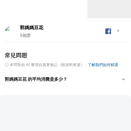
郭媽媽豆花
5
個讚
常見問題
ⓘ
本問答由 AI 整理自真實食記（附資料來源）
·
了解我們如何精選
郭媽媽豆花 的平均消費是多少？