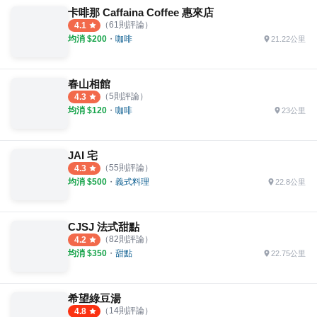
卡啡那 Caffaina Coffee 惠來店
（
61
則評論）
4.1
均消 $
200
・
咖啡
21.22公里
春山相館
（
5
則評論）
4.3
均消 $
120
・
咖啡
23公里
JAI 宅
（
55
則評論）
4.3
均消 $
500
・
義式料理
22.8公里
CJSJ 法式甜點
（
82
則評論）
4.2
均消 $
350
・
甜點
22.75公里
希望綠豆湯
（
14
則評論）
4.8