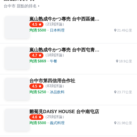
›
台中市
甜點
的排名
嵐山熟成牛かつ專売 台中西區健行店
（
21
則評論）
4.5
均消 $
500
・
日本料理
21.49公里
嵐山熟成牛かつ專売 台中西屯青海店
（
18
則評論）
4.7
均消 $
869
・
午餐
18.9公里
台中市第四信用合作社
（
83
則評論）
4.5
均消 $
250
・
冰品飲料
23.77公里
雛菊見DAISY HOUSE 台中南屯店
（
25
則評論）
4.6
均消 $
500
・
義式料理
21.98公里