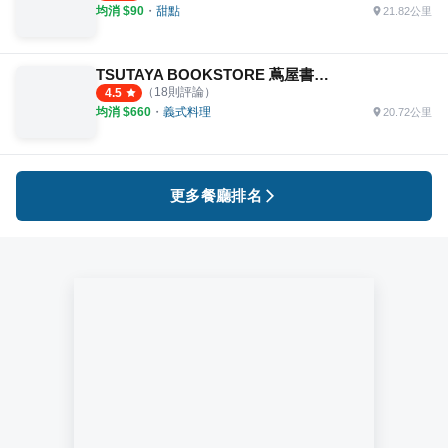
均消 $
90
・
甜點
21.82公里
TSUTAYA BOOKSTORE 蔦屋書店 臺中市政店
（
18
則評論）
4.5
均消 $
660
・
義式料理
20.72公里
更多餐廳排名