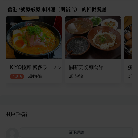
舊港2號原形原味料理（關新店） 的相似餐廳
KIYO拉麵 博多ラーメン
關新刀切麵食館
痴燒
·
5
則評論
1
則評論
3
則
4.0
用戶評論
留下評論