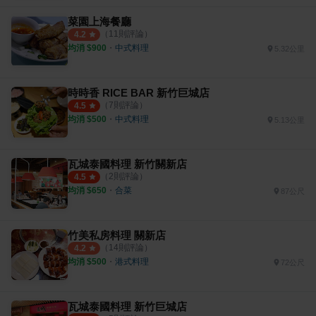
菜園上海餐廳
（
11
則評論）
4.2
均消 $
900
・
中式料理
5.32公里
時時香 RICE BAR 新竹巨城店
（
7
則評論）
4.5
均消 $
500
・
中式料理
5.13公里
瓦城泰國料理 新竹關新店
（
2
則評論）
4.5
均消 $
650
・
合菜
87公尺
竹美私房料理 關新店
（
14
則評論）
4.2
均消 $
500
・
港式料理
72公尺
瓦城泰國料理 新竹巨城店