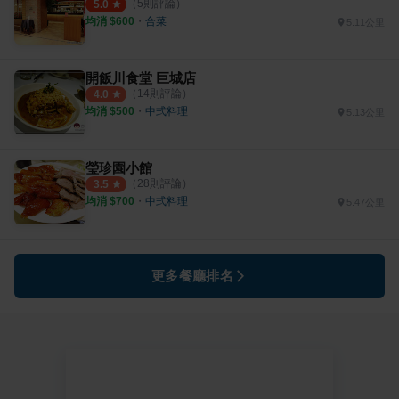
（
5
則評論）
5.0
均消 $
600
・
合菜
5.11公里
開飯川食堂 巨城店
（
14
則評論）
4.0
均消 $
500
・
中式料理
5.13公里
瑩珍園小館
（
28
則評論）
3.5
均消 $
700
・
中式料理
5.47公里
更多餐廳排名