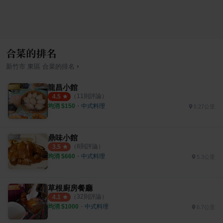
合菜的排名
›
新竹市
東區
合菜
的排名
龍昌小館
（
11
則評論）
4.5
均消 $
150
・
中式料理
5.27公里
鼎味小館
（
8
則評論）
3.5
均消 $
660
・
中式料理
5.3公里
草根廚房餐廳
（
32
則評論）
4.1
均消 $
1000
・
中式料理
6.7公里