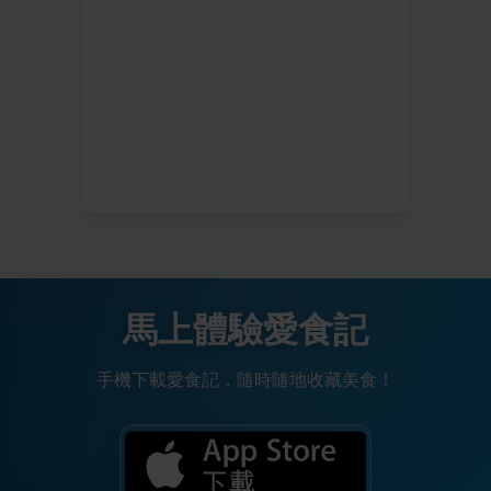
馬上體驗愛食記
手機下載愛食記，隨時隨地收藏美食！