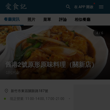
在 APP 開啟
餐廳資訊
照片
菜單
評論
相似餐廳
4
/
6
舊港2號原形原味料理（關新店）
1
則評論
·
新竹市東區關新路187號
現正營業: 11:00-14:00, 17:00-21:00