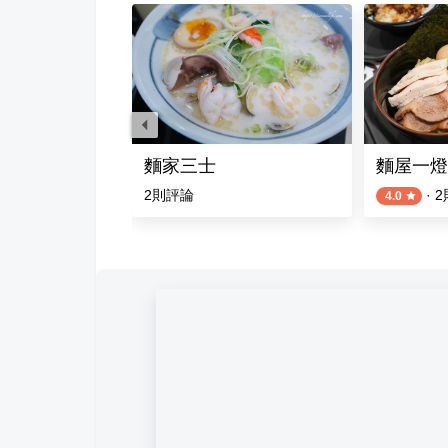
泰名品城店
麵家三士
麵屋一燈
評論
2
則評論
·
2
4.0