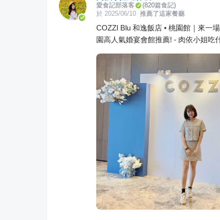
愛食記部落客
(
820
篇食記)
於
2025/06/10
推薦了這家餐廳
COZZI Blu 和逸飯店 • 桃園
園高人氣婚宴會館推薦! - 肉依小姐吃