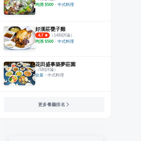
均消 $
500
・
中式料理
好漢莊甕子雞
（
14
則評論）
4.7
均消 $
500
・
中式料理
花田盛事築夢莊園
（
5
則評論）
合菜
・
中式料理
更多餐廳排名