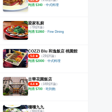
3.7
均消 $
340
・
中式料理
梁家私廚
（
7
則評論）
均消 $
1860
・
Fine Dining
COZZI Blu 和逸飯店 桃園館
（
2
則評論）
5.0
均消 $
2000
・
中式料理
古華花園飯店
（
18
則評論）
4.4
均消 $
700
・
吃到飽
嚐嚐九九
（
3
則評論）