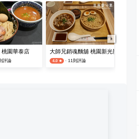
 桃園華泰店
大師兄銷魂麵舖 桃園新光影城店
MAGi
則評論
·
11
則評論
4.0
3.5