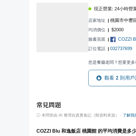
現正營業: 24小時營
桃園市中壢區
店家地址
|
$
2000
均消價位
|
COZZI 
臉書頁面
|
032737699
訂位電話
|
您是餐廳老闆？想要更多
觀看
2
則用戶
常見問題
ⓘ
本問答由 AI 整理自真實食記（附資料來源）
·
了解我
COZZI Blu 和逸飯店 桃園館 的平均消費是多