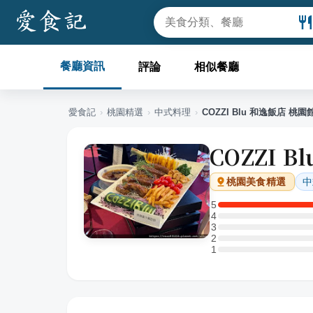
餐廳資訊
評論
相似餐廳
愛食記
›
桃園
精選
›
中式料理
›
COZZI Blu 和逸飯店 桃園
COZZI 
中
桃園
美食精選
5
5 星：1 則評論
4
4 星：0 則評論
3
3 星：0 則評論
2
2 星：0 則評論
1
1 星：0 則評論