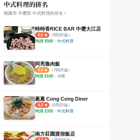
中式料理的排名
桃園市
中壢區
中式料理
的排名
›
時時香RICE BAR 中壢大江店
（
8
則評論）
4.0
均消 $
500
・
中式料理
C TOUCH点爭鮮-青埔新光店
Cozzi Market 逸·市集 桃園館
go
·
1
則評論
·
12
則評論
4.3
4.8
阿亮魯肉飯
（
7
則評論）
3.0
均消 $
100
・
小吃
蔥蔥 Cong Cong Diner
（
6
則評論）
4.2
均消 $
350
・
中式料理
南方莊園渡假飯店
（
25
則評論）