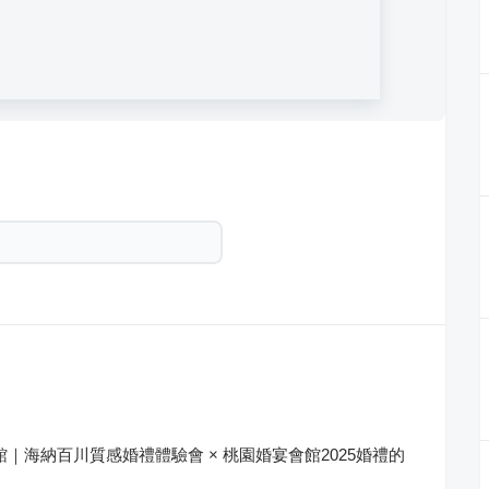
桃園館｜海納百川質感婚禮體驗會 × 桃園婚宴會館2025婚禮的