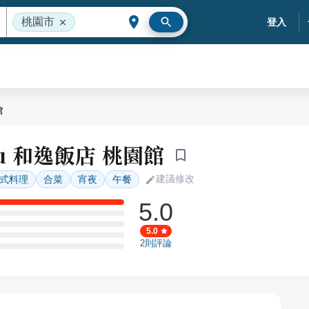
桃園市
登入
館
Blu 和逸飯店 桃園館
建議修改
式料理
合菜
宵夜
午餐
5.0
5.0
2
則評論