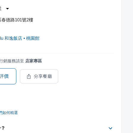
業
春德路101號2樓
Blu 和逸飯店 • 桃園館
行銷服務請至
店家專區
評價
分享餐廳
們如何精選
少？