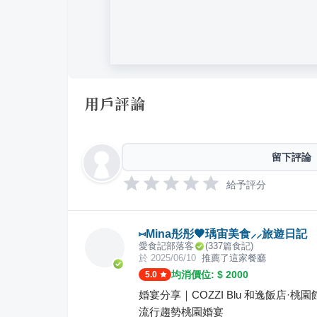
用戶評論
留下評論
給予評分
⑅Mina彤彤🖤瑀宙美食⸝⸝旅遊日記
愛食記部落客
(
337
篇食記)
於
2025/06/10
推薦了這家餐廳
均消價位: $
2000
5.0
婚宴分享｜COZZI Blu 和逸飯店·
流行趨勢桃園婚宴