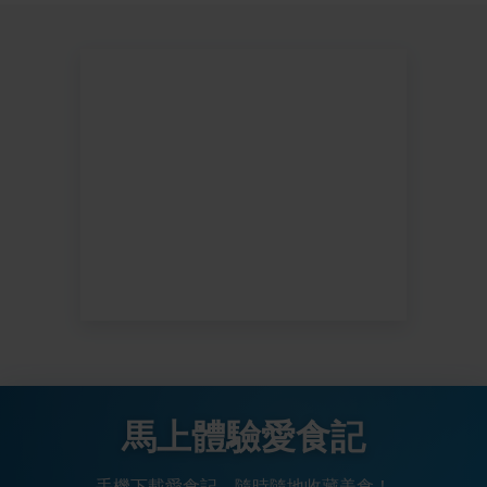
馬上體驗愛食記
手機下載愛食記，隨時隨地收藏美食！