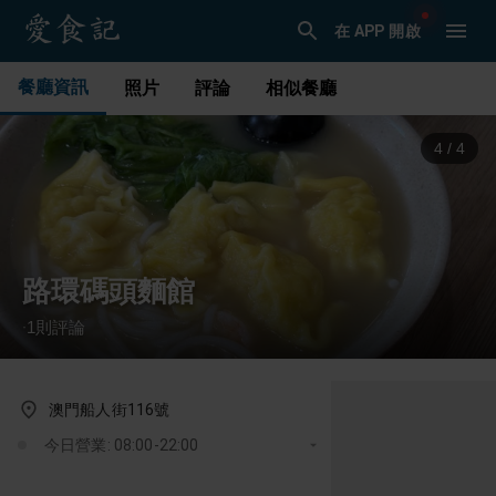
在 APP 開啟
餐廳資訊
照片
評論
相似餐廳
1
/
4
路環碼頭麵館
1
則評論
·
澳門船人街116號
今日營業: 08:00-22:00