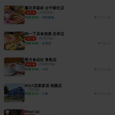
薰衣草森林 台中新社店
（
11
則評論）
4.5
均消 $
200
・
景觀餐廳
779.17公里
狗一下居食酒屋 忠孝店
（
66
則評論）
4.7
均消 $
999
・
居酒屋
878公里
雙月食品社 青島店
（
254
則評論）
4.6
均消 $
500
・
小吃
875.62公里
IKEA宜家家居 桃園店
（
7
則評論）
均消 $
121
・
午餐
845.61公里
Meat Up