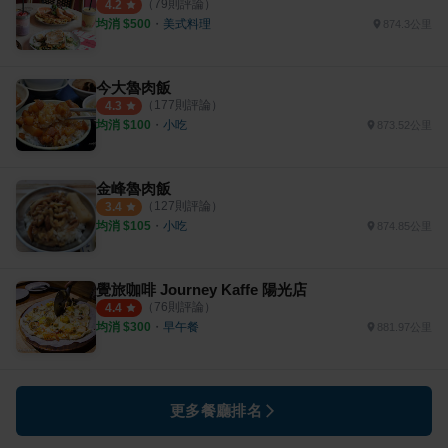
（
79
則評論）
4.2
均消 $
500
・
美式料理
874.3公里
今大魯肉飯
（
177
則評論）
4.3
均消 $
100
・
小吃
873.52公里
金峰魯肉飯
（
127
則評論）
3.4
均消 $
105
・
小吃
874.85公里
覺旅咖啡 Journey Kaffe 陽光店
（
76
則評論）
4.4
均消 $
300
・
早午餐
881.97公里
更多餐廳排名