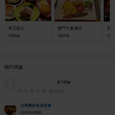
帝王點心
澳門大倉酒店
奈和
1
則評論
2
則評論
1
則
用戶評論
留下評論
給予評分
古美樂的良辰吉食
路環碼頭麵館