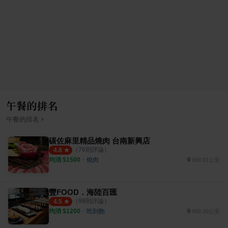
午餐的排名
›
午餐
的排名
碳佐麻里精品燒肉 台南新興店
（
76
則評論）
4.8
均消 $
1500
・
燒肉
688.91公里
豐FOOD．海陸百匯
（
99
則評論）
4.5
均消 $
1200
・
吃到飽
880.26公里