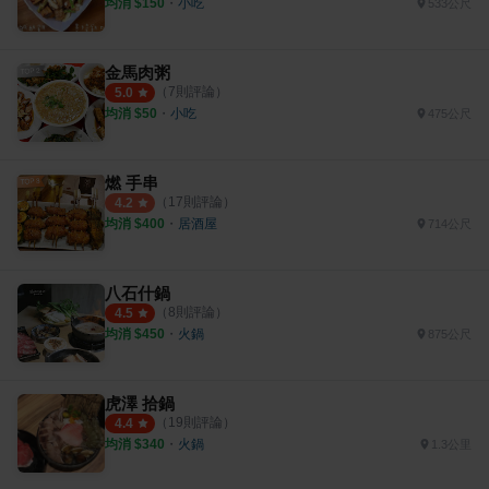
均消 $
150
・
小吃
533公尺
金馬肉粥
（
7
則評論）
5.0
均消 $
50
・
小吃
475公尺
燃 手串
（
17
則評論）
4.2
均消 $
400
・
居酒屋
714公尺
八石什鍋
（
8
則評論）
4.5
均消 $
450
・
火鍋
875公尺
虎澤 拾鍋
（
19
則評論）
4.4
均消 $
340
・
火鍋
1.3公里