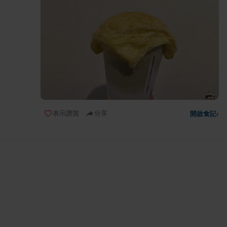
表示讚賞
分享
開啟食記
›