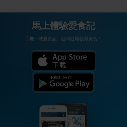
馬上體驗愛食記
手機下載愛食記，隨時隨地收藏美食！