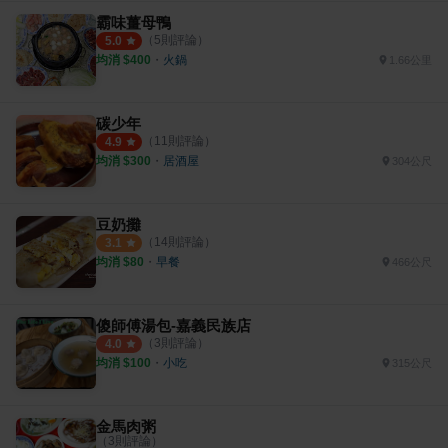
霸味薑母鴨
（
5
則評論）
5.0
均消 $
400
・
火鍋
1.66公里
碳少年
（
11
則評論）
4.9
均消 $
300
・
居酒屋
304公尺
豆奶攤
（
14
則評論）
3.1
均消 $
80
・
早餐
466公尺
傻師傅湯包-嘉義民族店
（
3
則評論）
4.0
均消 $
100
・
小吃
315公尺
金馬肉粥
（
3
則評論）