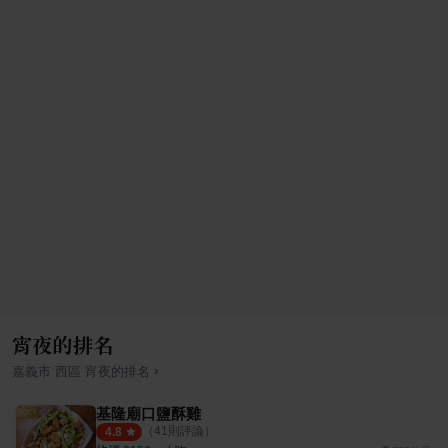
宵夜的排名
›
嘉義市
西區
宵夜
的排名
基隆廟口鹽酥雞
（
41
則評論）
4.8