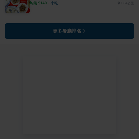
均消 $
140
・
小吃
1.04公里
更多餐廳排名