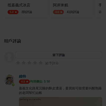
抵嘉義式冰店
阿岸米糕
手信
·
3
則評論
·
41
則評論
1
則
5.0
4.0
用戶評論
留下評論
給予評分
維特
均消價位: $
50
4.5
嘉義文化路尾沉睡的酥皮濃湯，要買前可能需要叫醒熟睡
的老闆幫忙結帳