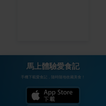
馬上體驗愛食記
手機下載愛食記，隨時隨地收藏美食！