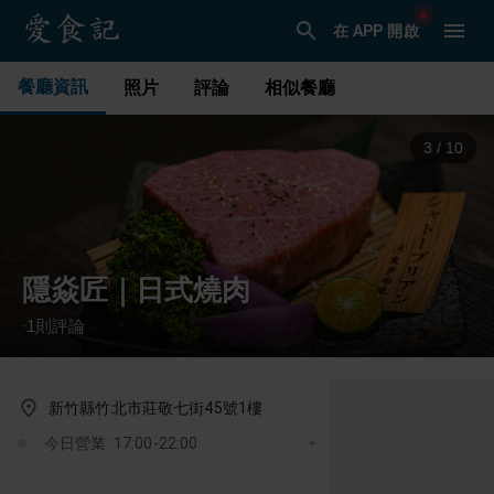
在 APP 開啟
餐廳資訊
照片
評論
相似餐廳
3
/
10
隱焱匠｜日式燒肉
1
則評論
·
新竹縣竹北市莊敬七街45號1樓
今日營業: 17:00-22:00