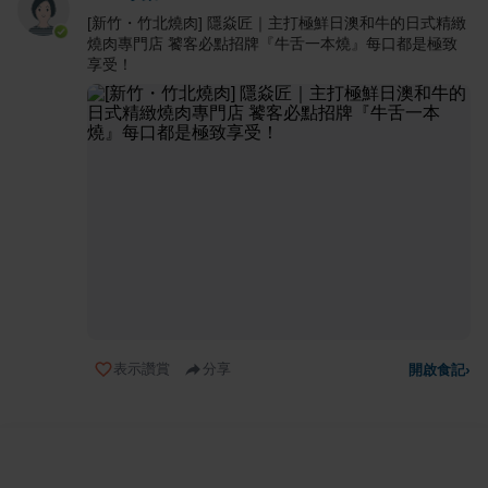
[新竹・竹北燒肉] 隱焱匠｜主打極鮮日澳和牛的日式精緻
燒肉專門店 饕客必點招牌『牛舌一本燒』每口都是極致
享受！
表示讚賞
分享
開啟食記
›