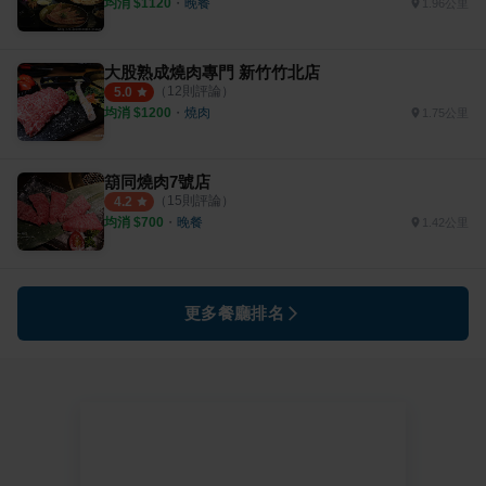
均消 $
1120
・
晚餐
1.96公里
大股熟成燒肉專門 新竹竹北店
（
12
則評論）
5.0
均消 $
1200
・
燒肉
1.75公里
箶同燒肉7號店
（
15
則評論）
4.2
均消 $
700
・
晚餐
1.42公里
更多餐廳排名