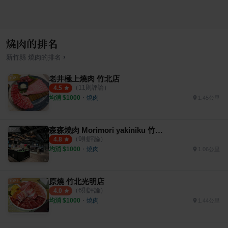
燒肉的排名
›
新竹縣
燒肉
的排名
老井極上燒肉 竹北店
（
11
則評論）
4.5
均消 $
1000
・
燒肉
1.45公里
森森燒肉 Morimori yakiniku 竹北店
（
9
則評論）
4.8
均消 $
1000
・
燒肉
1.06公里
原燒 竹北光明店
（
6
則評論）
4.0
均消 $
1000
・
燒肉
1.44公里