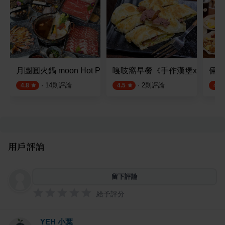
月團圓火鍋 moon Hot Pot
嘎吱窩早餐《手作漢堡x咖啡x
倆人
·
14
則評論
·
2
則評論
4.8
4.5
4.5
用戶評論
留下評論
給予評分
YEH 小葉