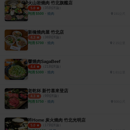
火山岩燒肉 竹北旗艦店
（
35
則評論）
5.0
均消 $
500
・
燒肉
191公尺
新橋燒肉屋 竹北店
（
38
則評論）
4.3
均消 $
700
・
燒肉
2.15公里
響燒肉SagaBeef
（
21
則評論）
4.4
均消 $
300
・
燒肉
1.61公里
老乾杯 新竹喜來登店
（
9
則評論）
4.3
均消 $
750
・
燒肉
500公尺
吽Home 炭火燒肉 竹北光明店
（
17
則評論）
5.0