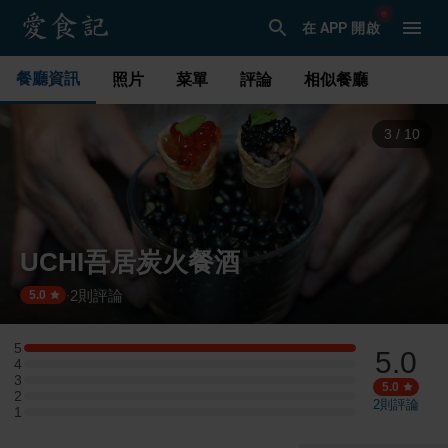
在 APP 開啟
餐廳資訊
照片
菜單
評論
相似餐廳
3
/
10
UCHI吾居炭火餐酒
2
則評論
·
5.0
5
5.0
5 星：1 則評論
4
4 星：0 則評論
3
3 星：0 則評論
5.0
2
2 星：0 則評論
2
則評論
1
1 星：0 則評論