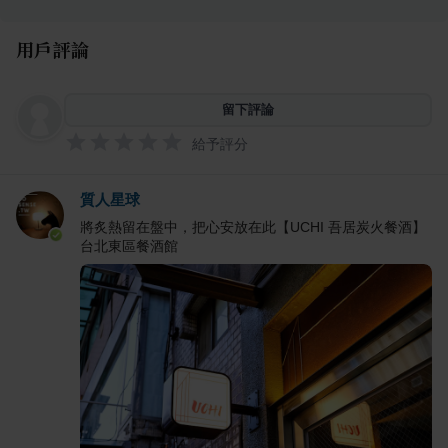
用戶評論
留下評論
給予評分
質人星球
將炙熱留在盤中，把心安放在此【UCHI 吾居炭火餐酒】
台北東區餐酒館