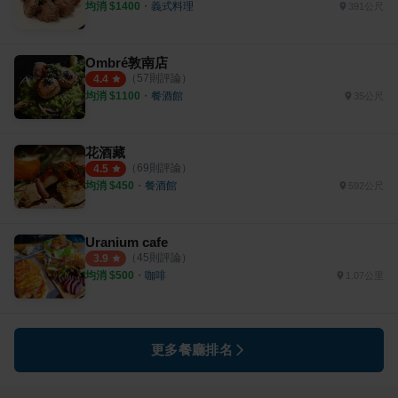
均消 $
1400
・
義式料理
391公尺
Ombré敦南店
（
57
則評論）
4.4
均消 $
1100
・
餐酒館
35公尺
花酒藏
（
69
則評論）
4.5
均消 $
450
・
餐酒館
592公尺
Uranium cafe
（
45
則評論）
3.9
均消 $
500
・
咖啡
1.07公里
更多餐廳排名