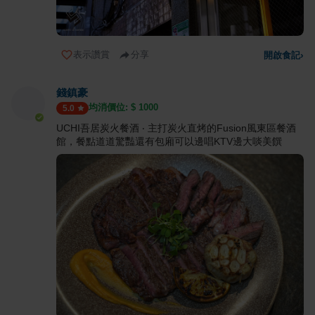
表示讚賞
分享
開啟食記
›
錢鎮豪
均消價位: $
1000
5.0
UCHI吾居炭火餐酒 ‧ 主打炭火直烤的Fusion風東區餐酒
館，餐點道道驚豔還有包廂可以邊唱KTV邊大啖美饌