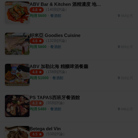
ABV Bar & Kitchen 酒精濃度 地中海餐廳
（
140
則評論）
4.8
均消 $
600
・
餐酒館
443公尺
好米亞 Goodies Cuisine
（
132
則評論）
4.6
均消 $
800
・
餐酒館
693公尺
ABV 加勒比海 精釀啤酒餐廳
（
158
則評論）
4.8
均消 $
1000
・
餐酒館
310公尺
PS TAPAS西班牙餐酒館
（
55
則評論）
4.3
均消 $
480
・
餐酒館
446公尺
Betega del Vin
（
53
則評論）
4.5