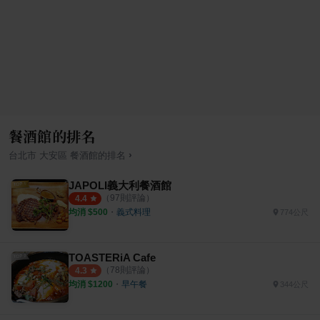
餐酒館的排名
›
台北市
大安區
餐酒館
的排名
JAPOLI義大利餐酒館
（
97
則評論）
4.4
均消 $
500
・
義式料理
774公尺
TOASTERiA Cafe
（
78
則評論）
4.3
均消 $
1200
・
早午餐
344公尺