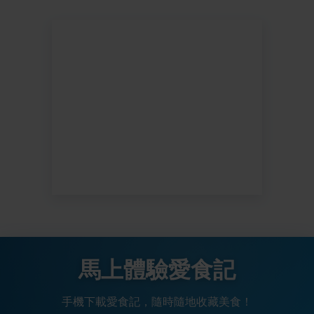
馬上體驗愛食記
手機下載愛食記，隨時隨地收藏美食！