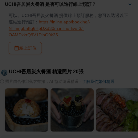
UCHI吾居炭火餐酒 是否可以進行線上預訂？
可以。UCHI吾居炭火餐酒 提供線上預訂服務，您可以透過以下
連結進行預訂：
https://inline.app/booking/-
NTmngLnftq6HpDXd30m:inline-live-3/-
OAMDkkrQ9V1DlnG9k25
線上訂位
UCHI吾居炭火餐酒
精選照片
20
張
ⓘ
照片由合作部落客拍攝，AI 協助篩選精選
·
了解我們如何精選