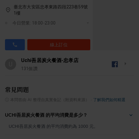
臺北市大安區忠孝東路四段223巷59號
1樓
今日營業: 18:00-23:00
線上訂位
Uchi吾居炭火餐酒-忠孝店
U
131
個讚
常見問題
ⓘ
本問答由 AI 整理自真實食記（附資料來源）
·
了解我們如何精選
UCHI吾居炭火餐酒 的平均消費是多少？
UCHI吾居炭火餐酒 的平均消費約為 1000 元。