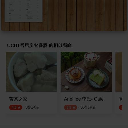
UCHI吾居炭火餐酒 的相似餐廳
苦茶之家
Ariel lee 李氏• Cafe
真飽
·
3
則評論
·
36
則評論
4.8
3.8
5.0