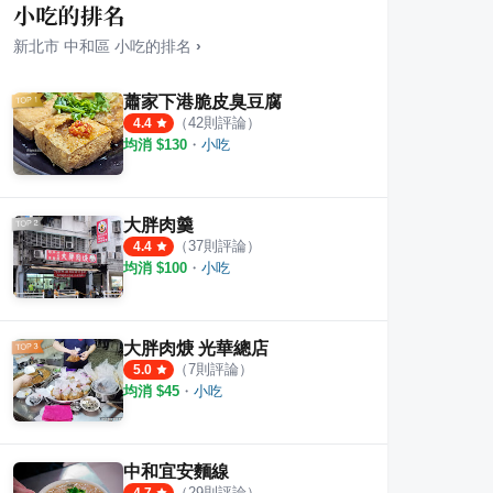
小吃的排名
新北市
中和區
小吃
的排名
›
蕭家下港脆皮臭豆腐
（
42
則評論）
4.4
均消 $
130
・
小吃
式茶樓
阿仙雲緬美食
手工
·
30
則評論
·
3
則評論
1
則評
4.5
大胖肉羹
（
37
則評論）
4.4
均消 $
100
・
小吃
大胖肉焿 光華總店
（
7
則評論）
5.0
均消 $
45
・
小吃
中和宜安麵線
（
29
則評論）