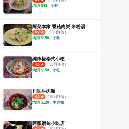
4.7
均消 $
45
・
小吃
阿榮本家 香菇肉粥 米粉湯
（
23
則評論）
4.2
均消 $
150
・
小吃
純檸檬泰式小吃
（
35
則評論）
4.5
均消 $
150
・
小吃
川味牛肉麵
（
19
則評論）
4.0
均消 $
120
・
牛肉麵
阿薇緬甸小吃店
（
19
則評論）