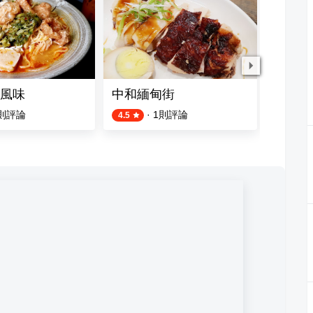
風味
中和緬甸街
祥鈺港
則評論
·
1
則評論
4.5
3.7