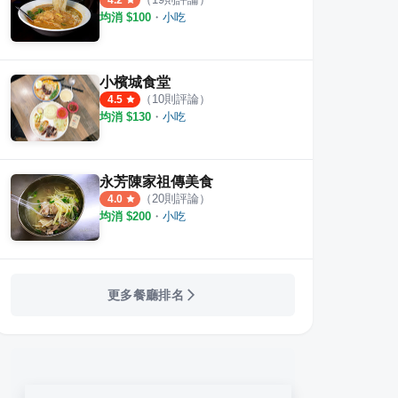
4.2
均消 $
100
・
小吃
小檳城食堂
（
10
則評論）
4.5
均消 $
130
・
小吃
永芳陳家祖傳美食
（
20
則評論）
4.0
均消 $
200
・
小吃
更多餐廳排名