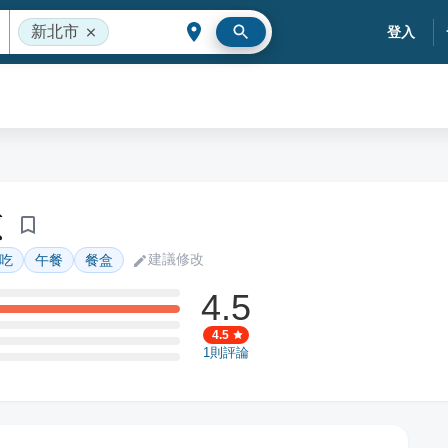
新北市
登入
煎
建議修改
吃
午餐
餐盒
4.5
4.5
1
則評論