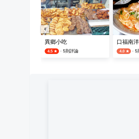
美食之家
異鄉小吃
口福南洋
評論
·
5
則評論
·
5
4.5
4.0