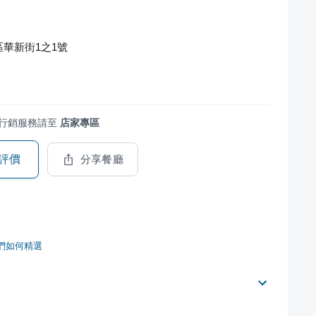
華新街1之1號
行銷服務請至
店家專區
評價
分享餐廳
們如何精選