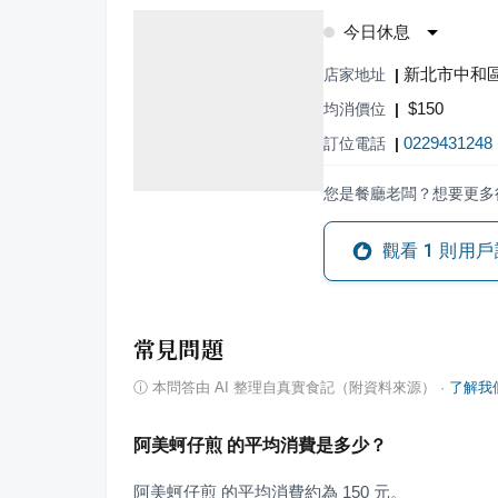
今日休息
新北市中和區
店家地址
|
$
150
均消價位
|
0229431248
訂位電話
|
您是餐廳老闆？想要更多
觀看
1
則用戶
常見問題
ⓘ
本問答由 AI 整理自真實食記（附資料來源）
·
了解我
阿美蚵仔煎 的平均消費是多少？
阿美蚵仔煎 的平均消費約為 150 元。