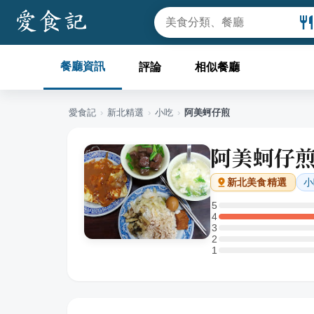
餐廳資訊
評論
相似餐廳
愛食記
›
新北
精選
›
小吃
›
阿美蚵仔煎
阿美蚵仔
小
新北
美食精選
5
5 星：0 則評論
4
4 星：1 則評論
3
3 星：0 則評論
2
2 星：0 則評論
1
1 星：0 則評論