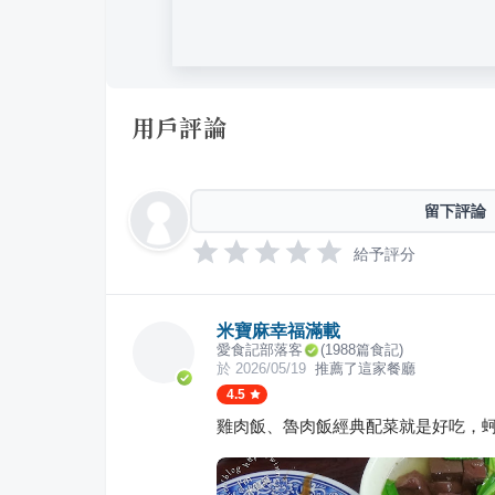
用戶評論
留下評論
給予評分
米寶麻幸福滿載
愛食記部落客
(
1988
篇食記)
於
2026/05/19
推薦了這家餐廳
4.5
雞肉飯、魯肉飯經典配菜就是好吃，