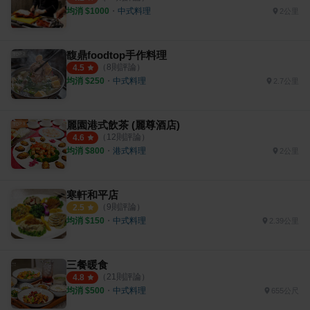
均消 $
1000
・
中式料理
2公里
馥鼎foodtop手作料理
（
8
則評論）
4.5
均消 $
250
・
中式料理
2.7公里
麗園港式飲茶 (麗尊酒店)
（
12
則評論）
4.6
均消 $
800
・
港式料理
2公里
寒軒和平店
（
9
則評論）
2.5
均消 $
150
・
中式料理
2.39公里
三餐暖食
（
21
則評論）
4.8
均消 $
500
・
中式料理
655公尺