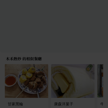
木禾熱炒 的相似餐廳
甘家黑輪
康森洋菓子
牛。