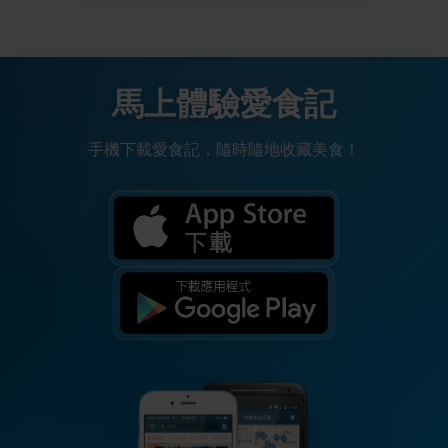
馬上體驗愛食記
手機下載愛食記，隨時隨地收藏美食！