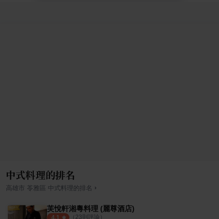
中式料理的排名
›
高雄市
苓雅區
中式料理
的排名
芙悅軒湘粵料理 (麗尊酒店)
（
23
則評論）
4.1