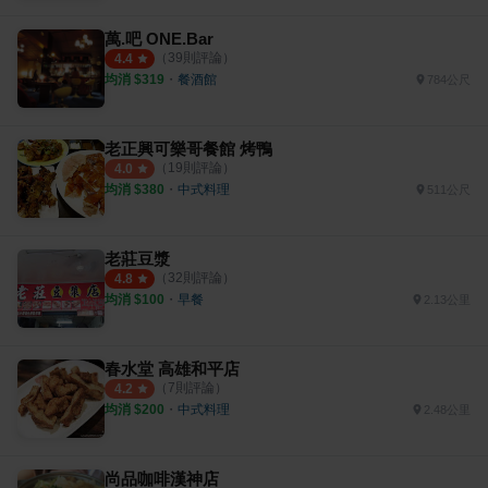
萬.吧 ONE.Bar
（
39
則評論）
4.4
均消 $
319
・
餐酒館
784公尺
老正興可樂哥餐館 烤鴨
（
19
則評論）
4.0
均消 $
380
・
中式料理
511公尺
老莊豆漿
（
32
則評論）
4.8
均消 $
100
・
早餐
2.13公里
春水堂 高雄和平店
（
7
則評論）
4.2
均消 $
200
・
中式料理
2.48公里
尚品咖啡漢神店