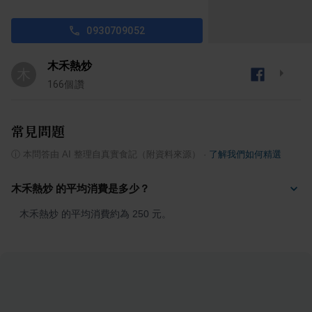
0930709052
木禾熱炒
木
166
個讚
常見問題
ⓘ
本問答由 AI 整理自真實食記（附資料來源）
·
了解我們如何精選
木禾熱炒 的平均消費是多少？
木禾熱炒 的平均消費約為 250 元。