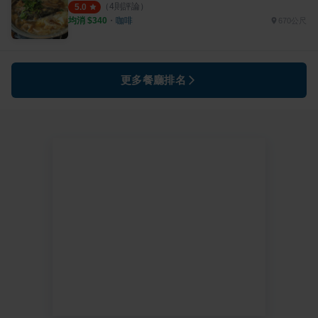
（
4
則評論）
5.0
均消 $
340
・
咖啡
670公尺
更多餐廳排名