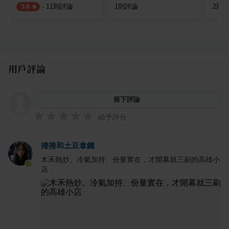
·
11
則評論
1
則評論
2
則
3.8
用戶評論
留下評論
給予評分
捲捲和土豆拿鐵
木禾熱炒。冷氣加持、份量實在，才開幕就三刷的高雄小
店