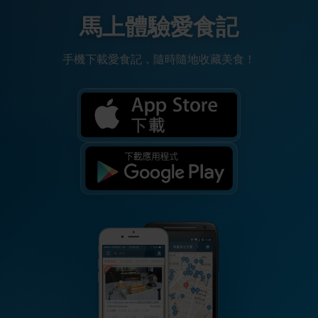
馬上體驗愛食記
手機下載愛食記，隨時隨地收藏美食！