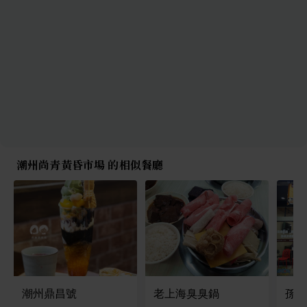
潮州尚青黃昏市場 的相似餐廳
潮州鼎昌號
老上海臭臭鍋
孫東