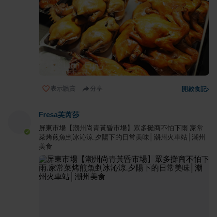
表示讚賞
分享
開啟食記
›
Fresa芙芮莎
屏東市場【潮州尚青黃昏市場】眾多攤商不怕下雨.家常
菜烤煎魚剉冰沁涼.夕陽下的日常美味│潮州火車站│潮州
美食