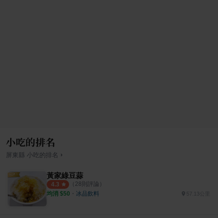
小吃的排名
›
屏東縣
小吃
的排名
黃家綠豆蒜
（
28
則評論）
4.3
均消 $
50
・
冰品飲料
57.13公里