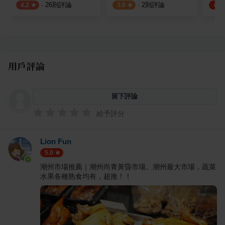
·
26
則評論
·
2
則評論
4.2
3.0
4.8
用戶評論
留下評論
給予評分
Lion Fun
5.0
潮州市場推薦｜潮州尚青黃昏市場。潮州最大市場，蔬菜
水果各種熟食均有，超推！！