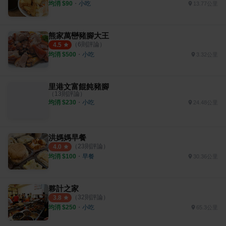
均消 $
90
・
小吃
13.77公里
熊家萬巒豬腳大王
（
6
則評論）
4.5
均消 $
500
・
小吃
3.32公里
里港文富餛飩豬腳
（
13
則評論）
均消 $
230
・
小吃
24.48公里
洪媽媽早餐
（
23
則評論）
4.0
均消 $
100
・
早餐
30.36公里
夥計之家
（
32
則評論）
3.8
均消 $
250
・
小吃
65.3公里