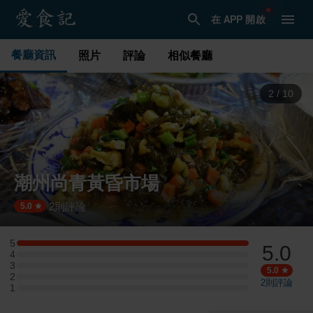
在 APP 開啟
餐廳資訊
照片
評論
相似餐廳
3
/
10
潮州尚青黃昏市場
2
則評論
·
5.0
5
5.0
5 星：1 則評論
4
4 星：0 則評論
3
3 星：0 則評論
5.0
2
2 星：0 則評論
2
則評論
1
1 星：0 則評論