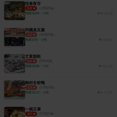
恆春夜市
（
10
則評論）
5.0
均消 $
250
・
小吃
65.13公里
阿國臭豆腐
（
26
則評論）
4.3
均消 $
70
・
小吃
6.32公里
文富餛飩
（
9
則評論）
3.6
均消 $
190
・
小吃
24.5公里
鄉村冬粉鴨
（
27
則評論）
3.5
均消 $
215
・
小吃
65.17公里
一碗豆腐
（
57
則評論）
4.5