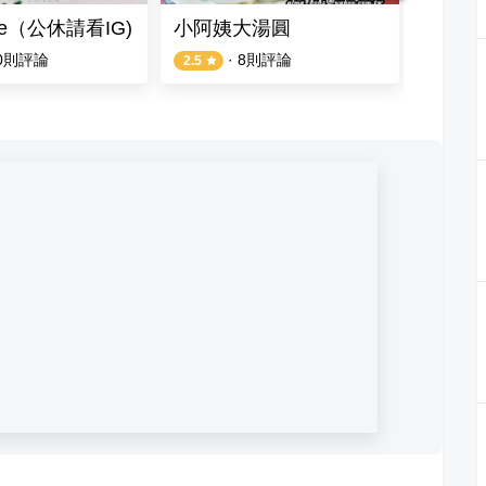
fe（公休請看IG)
小阿姨大湯圓
找一個
0
則評論
·
8
則評論
2.5
4.3