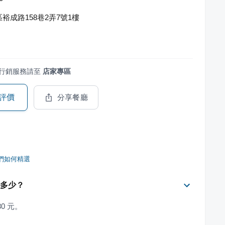
裕成路158巷2弄7號1樓
行銷服務請至
店家專區
評價
分享餐廳
們如何精選
是多少？
80 元。