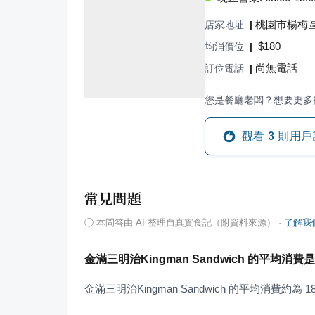
桃園市楊梅區
店家地址
|
$
180
均消價位
|
尚無電話
訂位電話
|
您是餐廳老闆？想要更多
觀看
3
則用戶
常見問題
ⓘ
本問答由 AI 整理自真實食記（附資料來源）
·
了解我
金滿三明治Kingman Sandwich 的平均消費
金滿三明治Kingman Sandwich 的平均消費約為 1