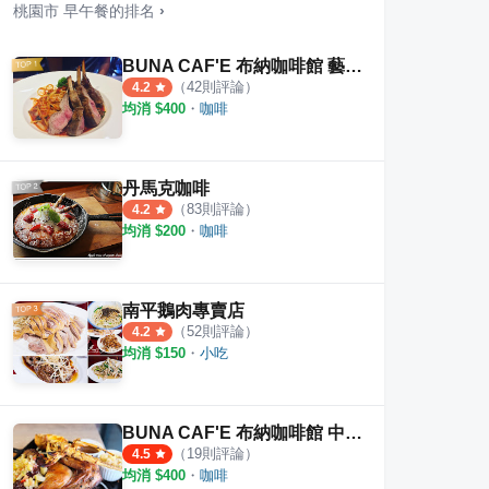
桃園市
早午餐
的排名
›
BUNA CAF'E 布納咖啡館 藝文店
（
42
則評論）
4.2
均消 $
400
・
咖啡
丹馬克咖啡
（
83
則評論）
4.2
均消 $
200
・
咖啡
南平鵝肉專賣店
（
52
則評論）
4.2
均消 $
150
・
小吃
BUNA CAF'E 布納咖啡館 中壢店
（
19
則評論）
4.5
均消 $
400
・
咖啡