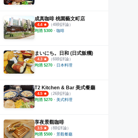
地方
新興快炒店
Ric
·
12
則評論
2
則評論
4.8
成真咖啡 桃園藝文町店
（
49
則評論）
4.4
均消 $
300
・
咖啡
まいにち。日和 (日式飯糰)
（
69
則評論）
4.3
均消 $
270
・
日本料理
T2 Kitchen & Bar 美式餐廳
（
26
則評論）
4.5
均消 $
270
・
美式料理
享夜景觀咖啡
（
8
則評論）
3.5
均消 $
500
・
景觀餐廳