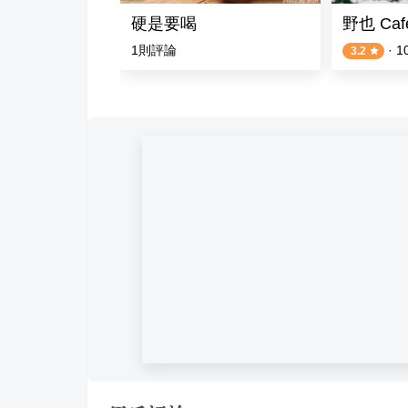
ere蜜糖吐司 咖啡 異國料理
硬是要喝
野也 Ca
1
則評論
·
1
3.2