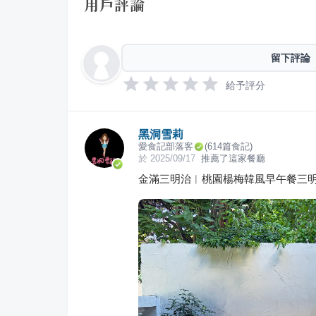
用戶評論
留下評論
給予評分
黑洞雪莉
愛食記部落客
(
614
篇食記)
於
2025/09/17
推薦了這家餐廳
金滿三明治︱桃園楊梅韓風早午餐三