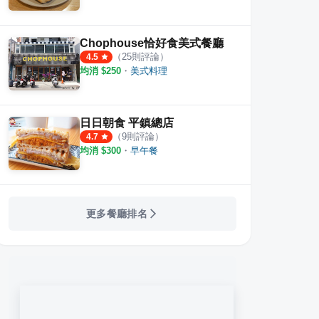
Chophouse恰好食美式餐廳
（
25
則評論）
4.5
均消 $
250
・
美式料理
日日朝食 平鎮總店
（
9
則評論）
4.7
均消 $
300
・
早午餐
更多餐廳排名