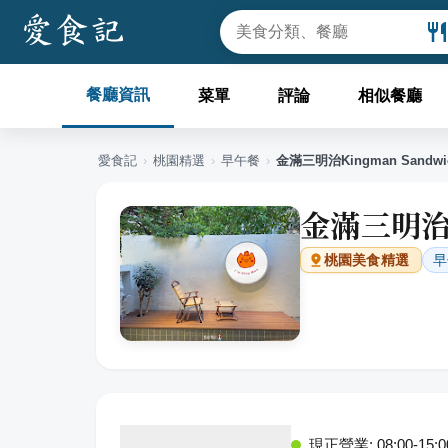
餐廳資訊
菜單
評論
相似餐廳
愛食記
›
桃園
精選
›
早午餐
›
金滿三明治Kingman Sandwi
金滿三明治K
早
桃園
美食精選
現正營業: 08:00-15:0