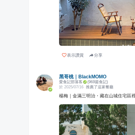
表示讚賞
分享
黑哥桃｜BlackMOMO
愛食記部落客
(
969
篇食記)
於
2025/07/16
推薦了這家餐廳
楊梅｜金滿三明治・藏在山城住宅區