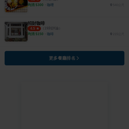
均消 $
300
・
咖哩
540公尺
招財咖啡
（
19
則評論）
4.5
均消 $
150
・
咖啡
215公尺
更多餐廳排名