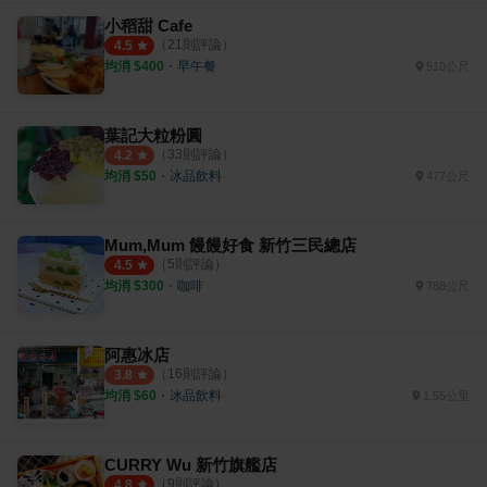
小稻甜 Cafe
（
21
則評論）
4.5
均消 $
400
・
早午餐
510公尺
葉記大粒粉圓
（
33
則評論）
4.2
均消 $
50
・
冰品飲料
477公尺
Mum,Mum 饅饅好食 新竹三民總店
（
5
則評論）
4.5
均消 $
300
・
咖啡
788公尺
阿惠冰店
（
16
則評論）
3.8
均消 $
60
・
冰品飲料
1.55公里
CURRY Wu 新竹旗艦店
（
9
則評論）
4.8