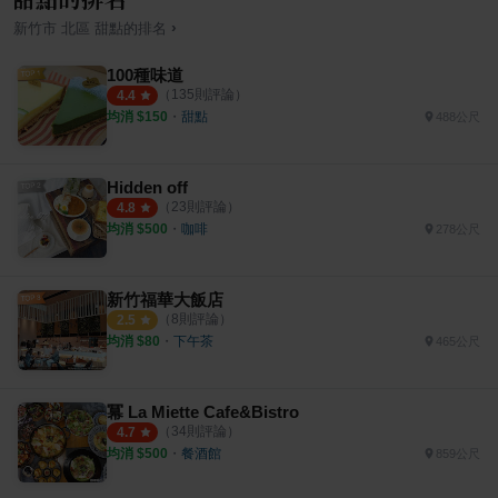
›
新竹市
北區
甜點
的排名
100種味道
（
135
則評論）
4.4
均消 $
150
・
甜點
488公尺
Hidden off
（
23
則評論）
4.8
均消 $
500
・
咖啡
278公尺
新竹福華大飯店
（
8
則評論）
2.5
均消 $
80
・
下午茶
465公尺
冪 La Miette Cafe&Bistro
（
34
則評論）
4.7
均消 $
500
・
餐酒館
859公尺