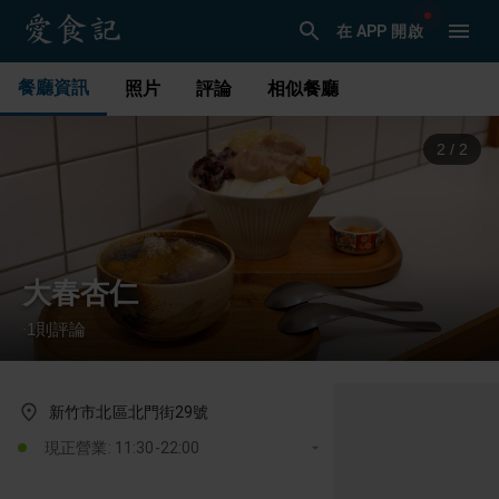
在 APP 開啟
餐廳資訊
照片
評論
相似餐廳
1
/
2
大春杏仁
1
則評論
·
新竹市北區北門街29號
現正營業: 11:30-22:00