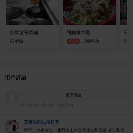
吉草堂青草鋪
阿桂羊牛雜
三年
1
則評論
·
28
則評論
1
則
4.3
用戶評論
留下評論
給予評分
艾琳兒的生活日常
新竹｜大春杏仁｜北門街上的文青復古甜品店 杏仁甜品