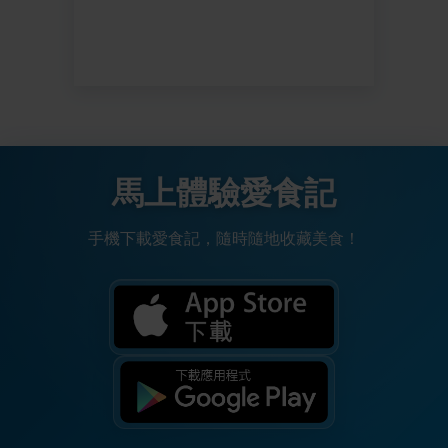
馬上體驗愛食記
手機下載愛食記，隨時隨地收藏美食！