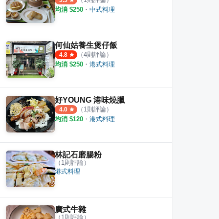
3.5
均消 $
250
・
中式料理
何仙姑養生煲仔飯
（
4
則評論）
4.8
均消 $
250
・
港式料理
好YOUNG 港味燒臘
（
1
則評論）
4.0
均消 $
120
・
港式料理
林記石磨腸粉
（
1
則評論）
港式料理
廣式牛雜
（
1
則評論）