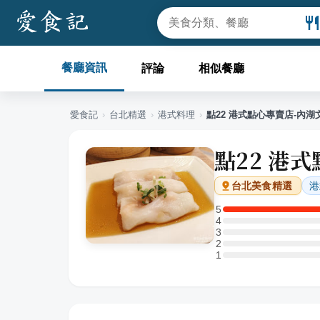
餐廳資訊
評論
相似餐廳
愛食記
›
台北
精選
›
港式料理
›
點22 港式點心專賣店-內湖
點22 港
港
台北
美食精選
5
5 星：1 則評論
4
4 星：0 則評論
3
3 星：0 則評論
2
2 星：0 則評論
1
1 星：0 則評論