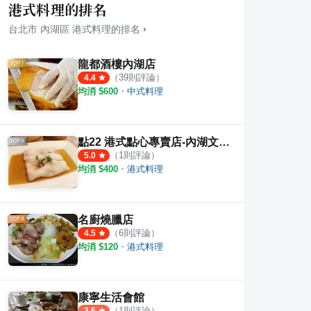
港式料理的排名
台北市
內湖區
港式料理
的排名
›
龍都酒樓內湖店
（
39
則評論）
4.4
均消 $
600
・
中式料理
包
佳元蔥油餅舖 台北內湖店
蕃茄
3
則評論
3.5
點22 港式點心專賣店-內湖文德店
（
1
則評論）
5.0
均消 $
400
・
港式料理
名廚燒臘店
（
6
則評論）
4.5
均消 $
120
・
港式料理
康寧生活會館
（
1
則評論）