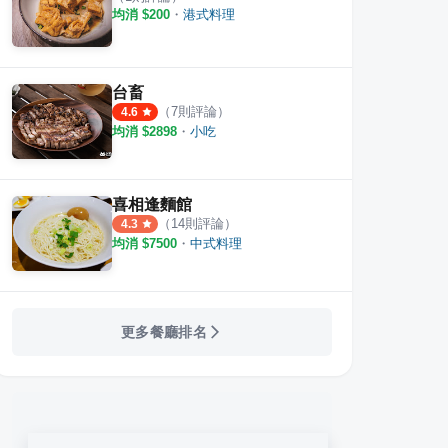
均消 $
200
・
港式料理
台畜
（
7
則評論）
4.6
均消 $
2898
・
小吃
喜相逢麵館
（
14
則評論）
4.3
均消 $
7500
・
中式料理
更多餐廳排名