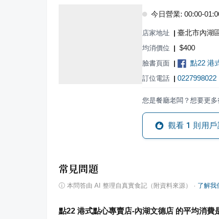
今日營業: 00:00-01:00,
臺北市內湖區
店家地址
|
$
400
均消價位
|
點22 
臉書頁面
|
0227998022
訂位電話
|
您是餐廳老闆？想要更多
觀看
1
則用戶
常見問題
ⓘ
本問答由 AI 整理自真實食記（附資料來源）
·
了解我
點22 港式點心專賣店-內湖文德店 的平均消費