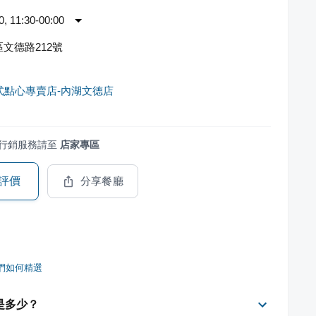
 11:30-00:00
文德路212號
港式點心專賣店-內湖文德店
行銷服務請至
店家專區
評價
分享餐廳
們如何精選
是多少？