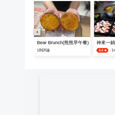
燒肉店
Bear Brunch(熊熊早午餐)
神來一鍋
評論
1
則評論
·
1
4.4