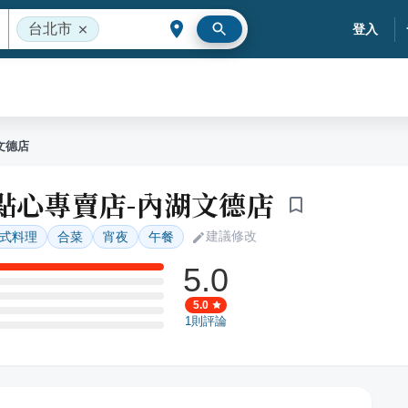
台北市
登入
文德店
式點心專賣店-內湖文德店
建議修改
式料理
合菜
宵夜
午餐
5.0
5.0
1
則評論