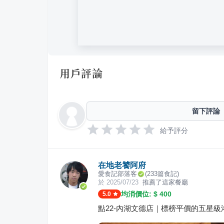
用戶評論
留下評論
給予評分
在地老饕阿府
愛食記部落客
(
233
篇食記)
於
2025/07/23
推薦了這家餐廳
均消價位: $
400
5.0
點22-內湖文德店｜標榜平價的五星級