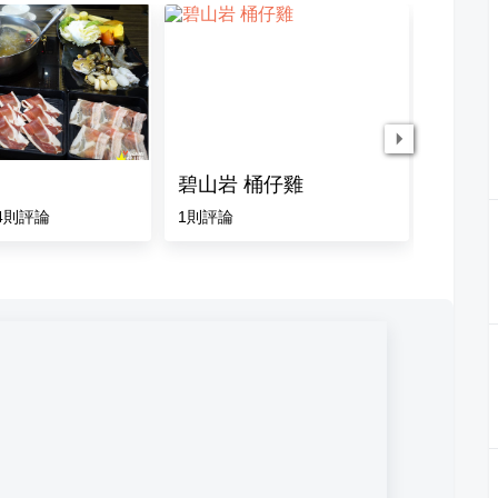
碧山岩 桶仔雞
湧在湯
4
則評論
1
則評論
2
則評論