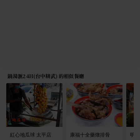
鍋湯滙24H(台中精武) 的相似餐廳
紅心地瓜球 太平店
康福十全藥燉排骨
明哥