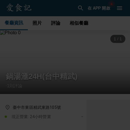
在 APP 開啟
餐廳資訊
照片
評論
相似餐廳
1
/
1
鍋湯滙24H(台中精武)
1
則評論
·
臺中市東區精武東路105號
現正營業: 24小時營業