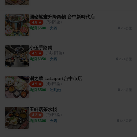
圓砌鴛鴦升降鍋物 台中新時代店
（
7
則評論）
4.8
均消 $
500
・
火鍋
2.7公里
小伍手路鍋
（
14
則評論）
4.5
均消 $
350
・
火鍋
2.71公里
涮之華 LaLaport台中市店
（
4
則評論）
4.5
均消 $
500
・
吃到飽
2.3公里
玉軒居茶水棧
（
7
則評論）
4.2
均消 $
300
・
火鍋
643公尺