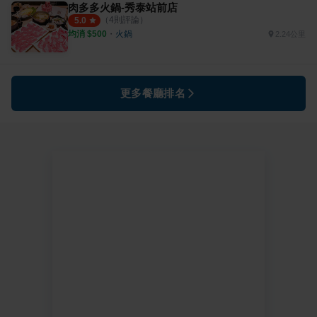
肉多多火鍋-秀泰站前店
（
4
則評論）
5.0
均消 $
500
・
火鍋
2.24公里
更多餐廳排名