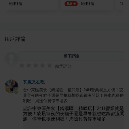
6
則評論
·
5
則評論
1
則
5.0
用戶評論
留下評論
給予評分
瓦妮又在吃
台中東區美食【鍋湯匯．精武店】24H營業就是方便！凌
晨宵夜的夜貓子還是早餐就想吃鍋都沒問題！停車也很便
利喔！周邊付費停車場多