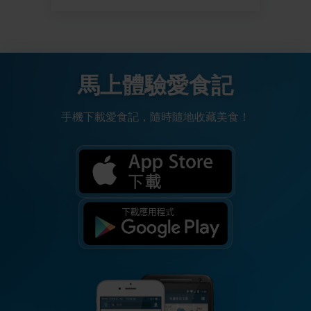
馬上體驗愛食記
手機下載愛食記，隨時隨地收藏美食！