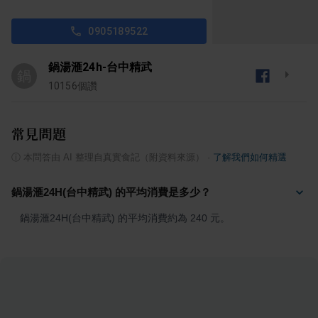
0905189522
鍋湯滙24h-台中精武
鍋
10156
個讚
常見問題
ⓘ
本問答由 AI 整理自真實食記（附資料來源）
·
了解我們如何精選
鍋湯滙24H(台中精武) 的平均消費是多少？
鍋湯滙24H(台中精武) 的平均消費約為 240 元。