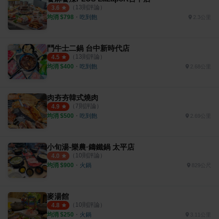
（
13
則評論）
3.6
均消 $
798
・
吃到飽
2.3公里
鬥牛士二鍋 台中新時代店
（
13
則評論）
4.5
均消 $
400
・
吃到飽
2.68公里
肉夯夯韓式燒肉
（
7
則評論）
4.9
均消 $
500
・
吃到飽
2.69公里
小旬湯-樂農·鑄鐵鍋 太平店
（
10
則評論）
4.0
均消 $
900
・
火鍋
829公尺
麥湯館
（
10
則評論）
4.8
均消 $
250
・
火鍋
3.11公里