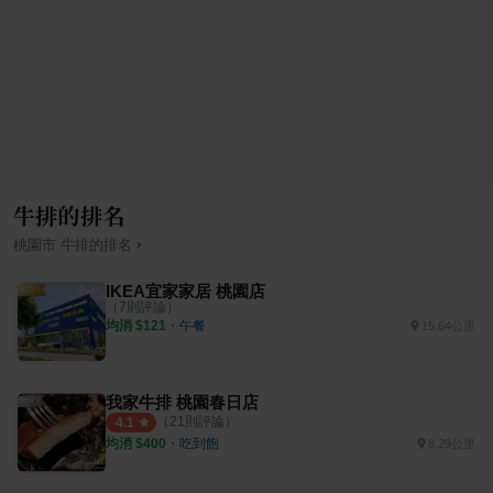
牛排的排名
›
桃園市
牛排
的排名
IKEA宜家家居 桃園店
（
7
則評論）
均消 $
121
・
午餐
15.64公里
我家牛排 桃園春日店
（
21
則評論）
4.1
均消 $
400
・
吃到飽
8.29公里