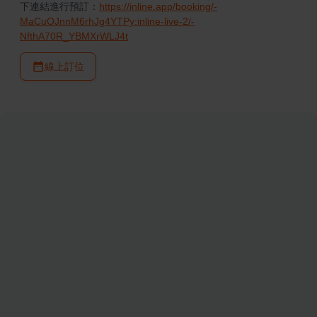
下連結進行預訂：
https://inline.app/booking/-
MaCuOJnnM6rhJg4YTPy:inline-live-2/-
NfthA70R_YBMXrWLJ4t
線上訂位