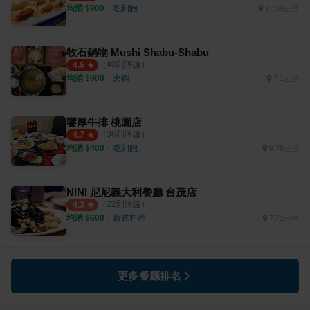
均消 $
900
・
吃到飽
17.59公里
牧石鍋物 Mushi Shabu-Shabu
（
40
則評論）
4.6
均消 $
900
・
火鍋
7.1公里
饗厚牛排 桃園店
（
36
則評論）
4.7
均消 $
400
・
吃到飽
9.75公里
NINI 尼尼義大利餐廳 台茂店
（
22
則評論）
4.3
均消 $
600
・
義式料理
7.71公里
更多餐廳排名