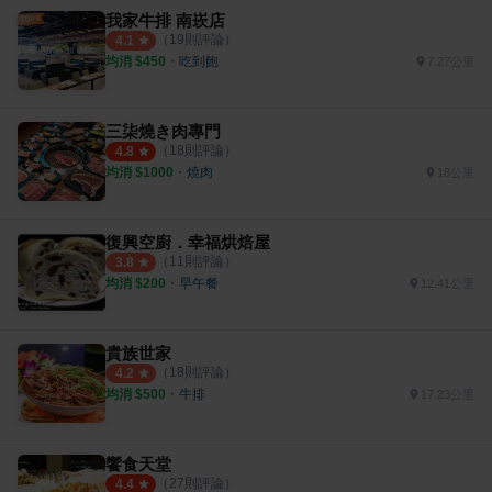
我家牛排 南崁店
（
19
則評論）
4.1
均消 $
450
・
吃到飽
7.27公里
三柒燒き肉專門
（
18
則評論）
4.8
均消 $
1000
・
燒肉
18公里
復興空廚．幸福烘焙屋
（
11
則評論）
3.8
均消 $
200
・
早午餐
12.41公里
貴族世家
（
18
則評論）
4.2
均消 $
500
・
牛排
17.23公里
饗食天堂
（
27
則評論）
4.4