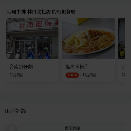
西堤牛排 林口文化店 的相似餐廳
台南担仔麵
無名米粉店
小烤
2
則評論
·
1
則評論
2
則
5.0
用戶評論
留下評論