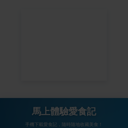
馬上體驗愛食記
手機下載愛食記，隨時隨地收藏美食！