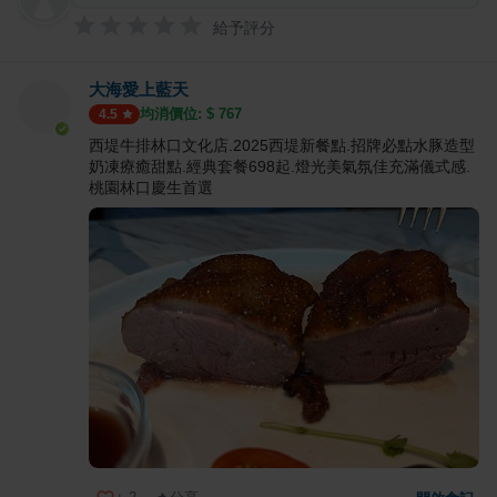
給予評分
大海愛上藍天
均消價位: $
767
4.5
西堤牛排林口文化店.2025西堤新餐點.招牌必點水豚造型
奶凍療癒甜點.經典套餐698起.燈光美氣氛佳充滿儀式感.
桃園林口慶生首選