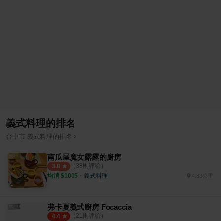
義式料理的排名
›
台中市
義式料理
的排名
南瓜屋魔女露露的廚房
（
38
則評論）
3.8
均消 $
1005
・
義式料理
4.83公里
弗卡夏義式廚房 Focaccia
（
21
則評論）
4.4