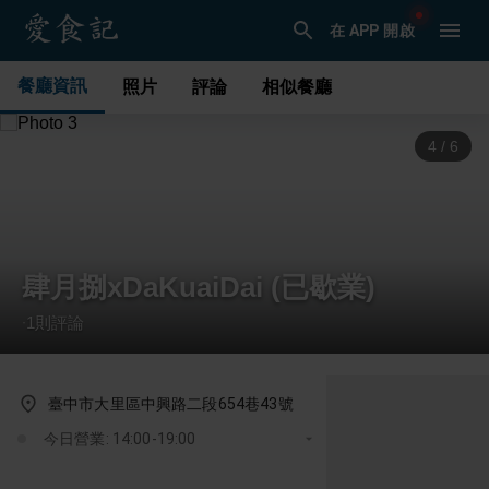
在 APP 開啟
餐廳資訊
照片
評論
相似餐廳
5
/
6
肆月捌xDaKuaiDai (已歇業)
1
則評論
·
臺中市大里區中興路二段654巷43號
今日營業: 14:00-19:00