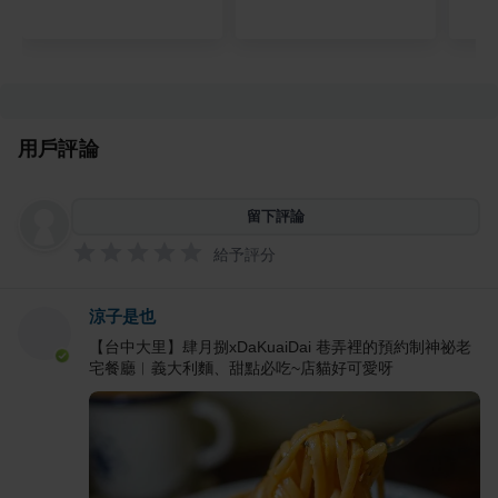
用戶評論
留下評論
給予評分
涼子是也
【台中大里】肆月捌xDaKuaiDai 巷弄裡的預約制神祕老
宅餐廳︱義大利麵、甜點必吃~店貓好可愛呀