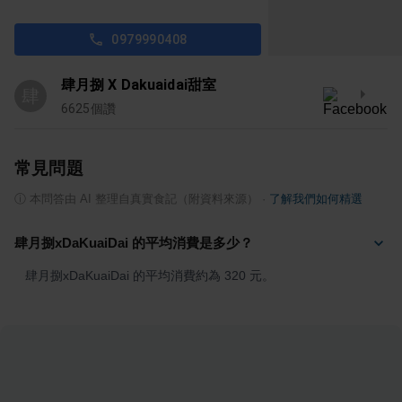
0979990408
肆月捌 X Dakuaidai甜室
肆
6625
個讚
常見問題
ⓘ
本問答由 AI 整理自真實食記（附資料來源）
·
了解我們如何精選
肆月捌xDaKuaiDai 的平均消費是多少？
肆月捌xDaKuaiDai 的平均消費約為 320 元。