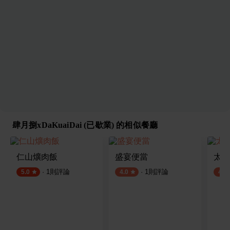
肆月捌xDaKuaiDai (已歇業) 的相似餐廳
仁山爌肉飯
盛宴便當
太祖
·
1
則評論
·
1
則評論
5.0
4.0
4.0