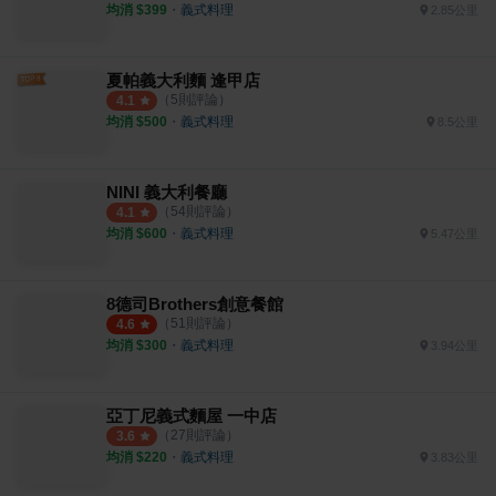
均消 $
399
・
義式料理
2.85公里
夏帕義大利麵 逢甲店
（
5
則評論）
4.1
均消 $
500
・
義式料理
8.5公里
NINI 義大利餐廳
（
54
則評論）
4.1
均消 $
600
・
義式料理
5.47公里
8德司Brothers創意餐館
（
51
則評論）
4.6
均消 $
300
・
義式料理
3.94公里
亞丁尼義式麵屋 一中店
（
27
則評論）
3.6
均消 $
220
・
義式料理
3.83公里