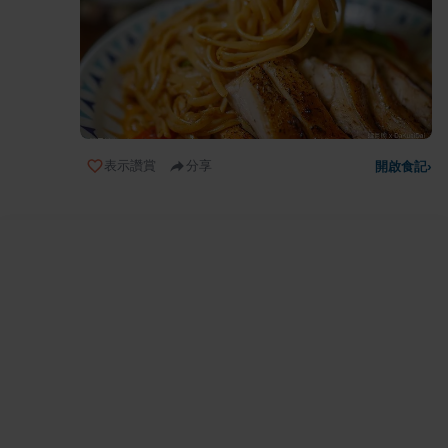
表示讚賞
分享
開啟食記
›