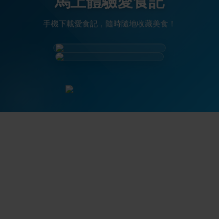
馬上體驗愛食記
手機下載愛食記，隨時隨地收藏美食！