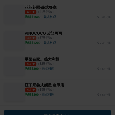
菲菲花園‧義式餐廳
（
41
則評論）
4.6
均消 $
1500
・
義式料理
6.34公里
PINOCOCO 皮諾可可
（
37
則評論）
3.5
均消 $
1200
・
義式料理
7.33公里
曼蒂在家。義大利麵
（
32
則評論）
4.4
均消 $
300
・
義式料理
3.55公里
亞丁尼義式麵屋 逢甲店
（
15
則評論）
4.8
均消 $
300
・
義式料理
8.57公里