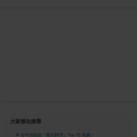
大家都在搜尋
🔎 台中地區的『義式料理』Top 15 推薦！