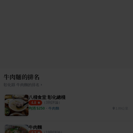
牛肉麵的排名
›
彰化縣
牛肉麵
的排名
八棧食堂 彰化總棧
（
3
則評論）
4.8
均消 $
250
・
牛肉麵
1.89公里
牛肉麵
（
19
則評論）
4.2