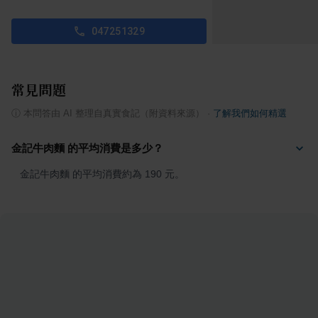
047251329
常見問題
ⓘ
本問答由 AI 整理自真實食記（附資料來源）
·
了解我們如何精選
金記牛肉麵 的平均消費是多少？
金記牛肉麵 的平均消費約為 190 元。