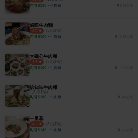
均消 $
130
・
牛肉麵
6.23公里
國際牛肉麵
（
5
則評論）
4.0
均消 $
100
・
牛肉麵
13.65公里
大碗公牛肉麵
（
2
則評論）
3.5
均消 $
100
・
牛肉麵
14.67公里
珍知味牛肉麵
（
3
則評論）
均消 $
100
・
牛肉麵
341公尺
一里暮
（
5
則評論）
4.2
均消 $
140
・
牛肉麵
687公尺