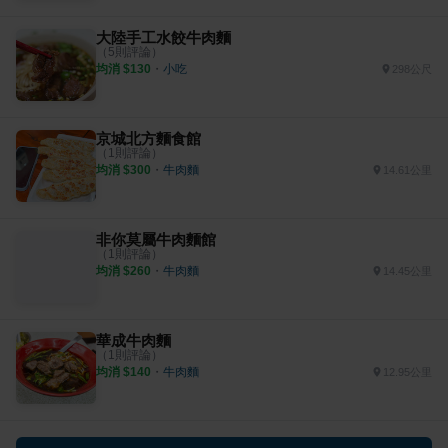
大陸手工水餃牛肉麵
（
5
則評論）
均消 $
130
・
小吃
298公尺
京城北方麵食館
（
1
則評論）
均消 $
300
・
牛肉麵
14.61公里
非你莫屬牛肉麵館
（
1
則評論）
均消 $
260
・
牛肉麵
14.45公里
華成牛肉麵
（
1
則評論）
均消 $
140
・
牛肉麵
12.95公里