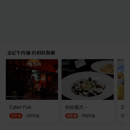
金記牛肉麵 的相似餐廳
Cyber Pub
你好義式～
2派
·
1
則評論
·
5
則評論
1
則
5.0
4.0