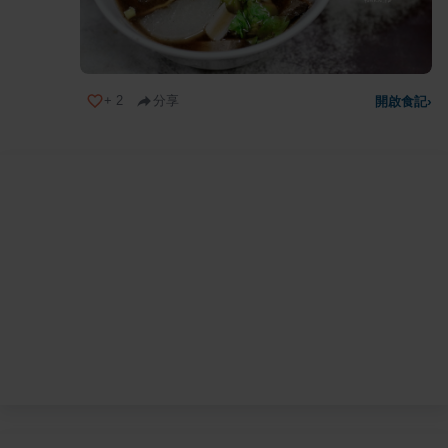
+
2
分享
開啟食記
›