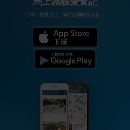
馬上體驗愛食記
手機下載愛食記，隨時隨地收藏美食！