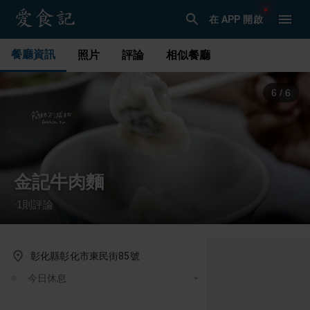
在 APP 開啟
餐廳資訊
照片
評論
相似餐廳
1
/
6
金記牛肉麵
1
則評論
·
彰化縣彰化市東民街85號
今日休息