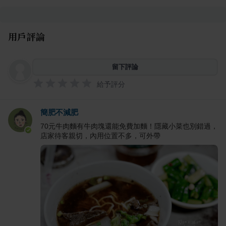
用戶評論
留下評論
給予評分
簡肥不減肥
70元牛肉麵有牛肉塊還能免費加麵！隱藏小菜也別錯過，
店家待客親切，內用位置不多，可外帶