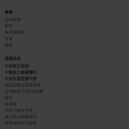
餐種
日本料理
割烹
無菜單料理
生食
熟食
推薦菜色
🌟
哈密瓜蛋糕
🌟
鮪魚大腹握壽司
🌟
花生造型最中餅
赤鯮搭配自製蛋黃鬆
澎湖軟絲/干貝/海苔醬
鰆魚
茶碗蒸
烏魚子鰻魚手捲
鹿兒島白魽握壽司
當季秋鮭魚天婦羅