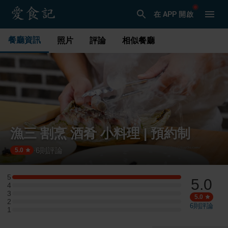
在 APP 開啟
餐廳資訊
照片
評論
相似餐廳
漁三 割烹 酒肴 小料理 | 預約制
6
則評論
·
5.0
5
5.0
5 星：3 則評論
4
4 星：0 則評論
3
3 星：0 則評論
5.0
2
2 星：0 則評論
6
則評論
1
1 星：0 則評論