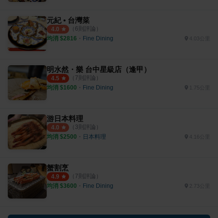
元紀 • 台灣菜
（
6
則評論）
4.0
均消 $
2816
・
Fine Dining
4.03公里
明水然・樂 台中星級店（逢甲）
（
7
則評論）
4.5
均消 $
1600
・
Fine Dining
1.75公里
游日本料理
（
3
則評論）
4.0
均消 $
2500
・
日本料理
4.16公里
蟹割烹
（
7
則評論）
4.9
均消 $
3600
・
Fine Dining
2.73公里