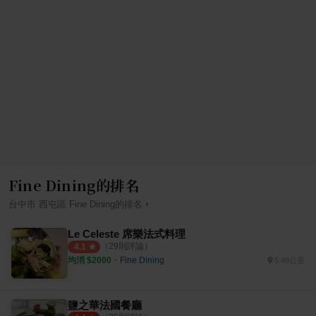
Fine Dining的排名
›
台中市
西屯區
Fine Dining
的排名
Le Celeste 席樂法式料理
（
29
則評論）
4.1
均消 $
2000
・
Fine Dining
5.48公里
鹽之華法國餐廳