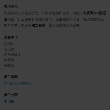
環境特色
餐廳為獨立街邊店型態，外觀採低飽和色調，內部以
木質調
和
U型吧
台
為主，打造溫馨有質感的空間。座位圍繞料理台，可欣賞師傅現
場料理秀，並設有
獨立包廂
，適合家庭或商務聚餐。
注意事項
預約制
有低消
需預付訂金
服務費
有包廂
價位範圍
均消 1500-3000 元
價位分類
中價位