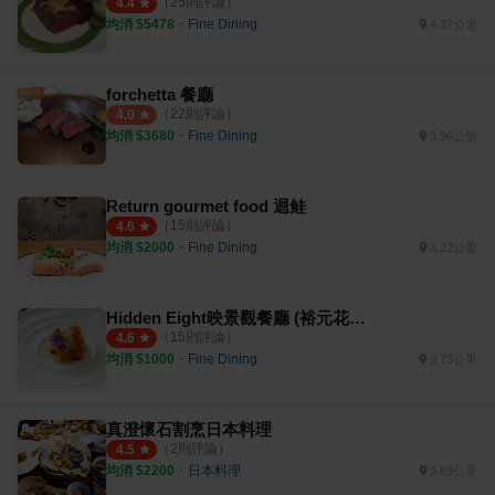
（
25
則評論）
4.4
均消 $
5478
・
Fine Dining
4.37公里
forchetta 餐廳
（
22
則評論）
4.0
均消 $
3680
・
Fine Dining
3.96公里
Return gourmet food 迴鲑
（
15
則評論）
4.6
均消 $
2000
・
Fine Dining
3.22公里
Hidden Eight映景觀餐廳 (裕元花園酒店)
（
15
則評論）
4.6
均消 $
1000
・
Fine Dining
3.73公里
真澄懷石割烹日本料理
（
2
則評論）
4.5
均消 $
2200
・
日本料理
3.89公里