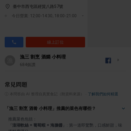
臺中市西屯區經貿八路57號
今日營業: 12:00-14:30, 18:00-21:00
線上訂位
漁三 割烹 酒餚 小料理
漁
684
個讚
常見問題
ⓘ
本問答由 AI 整理自真實食記（附資料來源）
·
了解我們如何精選
「漁三 割烹 酒肴 小料理」推薦的菜色有哪些？
『
澎湖軟絲 × 葡萄蝦 × 海膽醬
』
: 第一道即驚艷，口感鮮甜，味