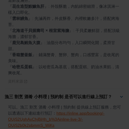
『
花生造型鮟鱇魚肝
』
: 外殼酥脆，內餡綿密細滑，像冰淇淋一
『
雲林鰻魚
』
: 先滷再炸，外皮酥香、內裡軟嫩多汁，搭配烤海
『
北海道干貝握壽司 × 根室紫海膽
』
: 干貝柔嫩鮮甜，搭配頂級
『
鹿兒島鮪魚大腹
』
: 油脂分布均勻，入口瞬間化開，柔滑甘
『
香箱蟹釜飯
』
: 鋪滿蟹膏、蟹卵、蟹肉，口感豐富，是收尾的
『
哈密瓜蛋糕
』
: 以哈密瓜為基底，搭配蛋糕、奶油水果餡，清
爽收尾。
資料來源
漁三 割烹 酒肴 小料理 | 預約制 是否可以進行線上預訂？
可以。漁三 割烹 酒肴 小料理 | 預約制 提供線上預訂服務，您可
以透過以下連結進行預訂：
https://inline.app/booking/-
OUjS2UghAxChjBiHh_b%3Ainline-live-3/-
OUjS2b0k2pbmmS_WiKs