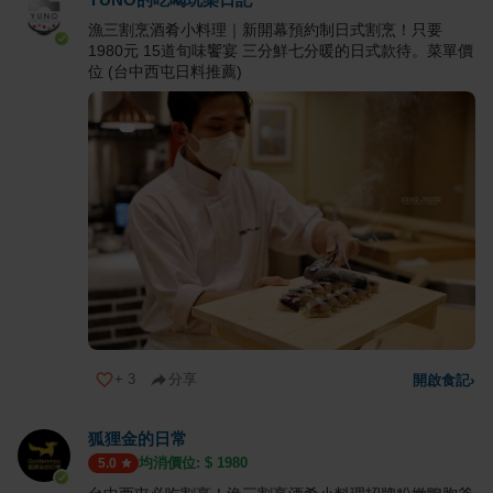
漁三割烹酒肴小料理｜新開幕預約制日式割烹！只要
1980元 15道旬味饗宴 三分鮮七分暖的日式款待。菜單價
位 (台中西屯日料推薦)
+
3
分享
開啟食記
›
狐狸金的日常
均消價位: $
1980
5.0