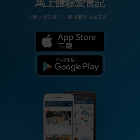
馬上體驗愛食記
手機下載愛食記，隨時隨地收藏美食！