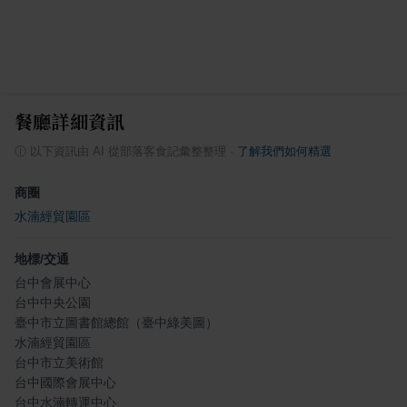
餐廳詳細資訊
ⓘ
以下資訊由 AI 從部落客食記彙整整理
·
了解我們如何精選
商圈
水湳經貿園區
地標/交通
台中會展中心
台中中央公園
臺中市立圖書館總館（臺中綠美圖）
水湳經貿園區
台中市立美術館
台中國際會展中心
台中水湳轉運中心