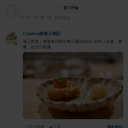
留下評論
給予評分
Catalina旅遊小筆記
漁三割烹｜無菜單日料午餐只要1680元+10%｜約會、聚
餐、紀念日推薦
表示讚賞
分享
開啟食記
›