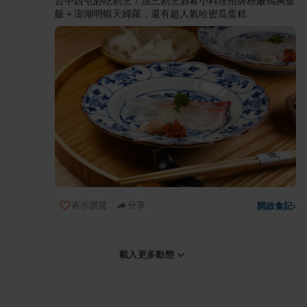
台中西屯必吃割烹！漁三割烹酒肴小料理招牌粉嫩鴨胸釜
飯＋澎湖明蝦天婦羅，還有超人氣哈密瓜蛋糕
表示讚賞
分享
開啟食記
›
載入更多動態