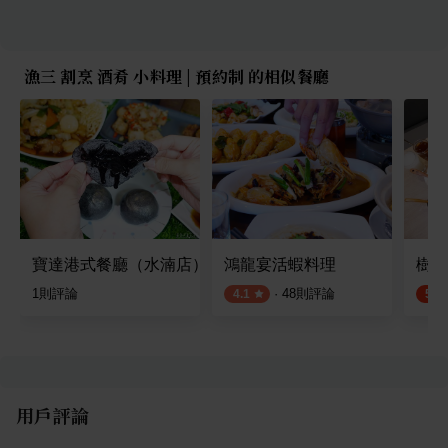
漁三 割烹 酒肴 小料理 | 預約制 的相似餐廳
寶達港式餐廳（水湳店）
鴻龍宴活蝦料理
樹太
1
則評論
·
48
則評論
4.1
5.0
用戶評論