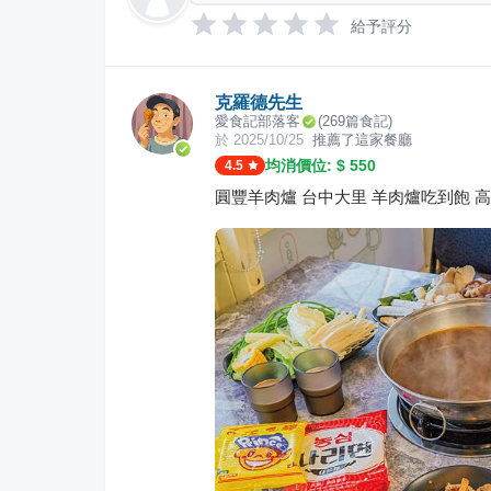
給予評分
克羅德先生
愛食記部落客
(
269
篇食記)
於
2025/10/25
推薦了這家餐廳
均消價位: $
550
4.5
圓豐羊肉爐 台中大里 羊肉爐吃到飽 高