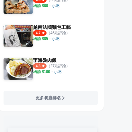
4.6
均消 $
60
・
小吃
越南法國麵包工藝
（
45
則評論）
4.7
均消 $
85
・
小吃
李海魯肉飯
（
27
則評論）
4.3
均消 $
100
・
小吃
更多餐廳排名