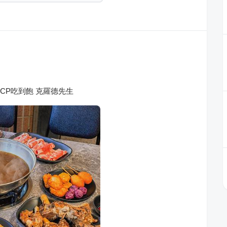
CP吃到飽 克羅德先生