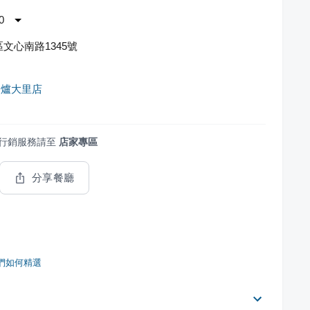
0
文心南路1345號
肉爐大里店
行銷服務請至
店家專區
分享餐廳
們如何精選