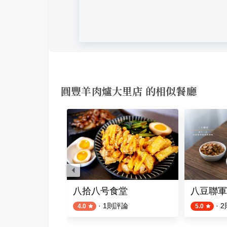
圓豐羊肉爐大里店 的相似餐廳
包
八拾八号食堂
八豆聯軍
評論
·
1
則評論
·
2
4.0
5.0