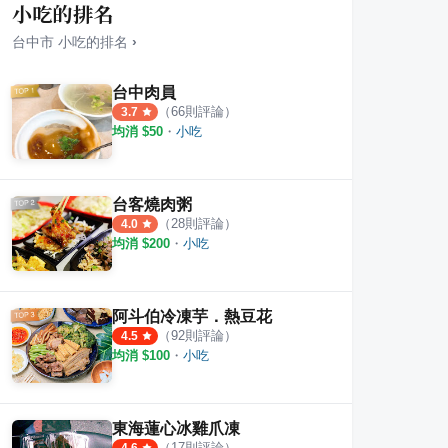
小吃的排名
台中市
小吃
的排名
›
台中肉員
（
66
則評論）
3.7
均消 $
50
・
小吃
台客燒肉粥
（
28
則評論）
4.0
均消 $
200
・
小吃
阿斗伯冷凍芋．熱豆花
（
92
則評論）
4.5
均消 $
100
・
小吃
式料理
七將軍廟前麵攤
林家
·
10
則評論
1
則評論
5.0
東海蓮心冰雞爪凍
（
17
則評論）