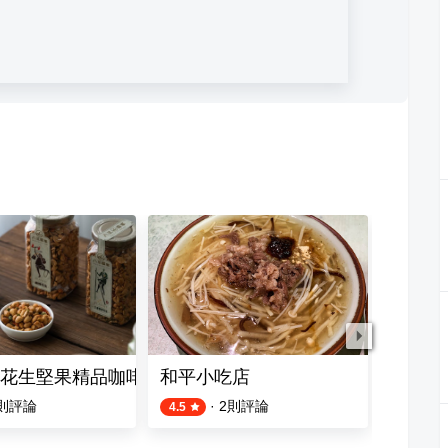
花生堅果精品咖啡田豆酥專賣
和平小吃店
泰鑽泰
則評論
·
2
則評論
4.5
4.8