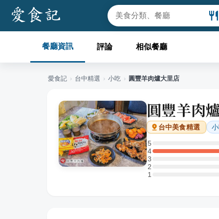
餐廳資訊
評論
相似餐廳
愛食記
›
台中
精選
›
小吃
›
圓豐羊肉爐大里店
圓豐羊肉
小
台中
美食精選
5
5 星：0 則評論
4
4 星：1 則評論
3
3 星：0 則評論
2
2 星：0 則評論
1
1 星：0 則評論