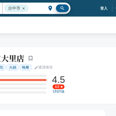
台中市
登入
爐大里店
建議修改
吃
火鍋
晚餐
4.5
4.5
1
則評論