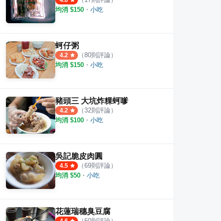
4.6
均消 $
150
・
小吃
蚵仔粥
（
80
則評論）
4.2
均消 $
150
・
小吃
豬頭三 大坑炸粿蚵嗲
（
32
則評論）
4.2
均消 $
100
・
小吃
吳記脆皮肉圓
（
69
則評論）
4.5
均消 $
50
・
小吃
花蓮瑞穗臭豆腐
（
60
則評論）