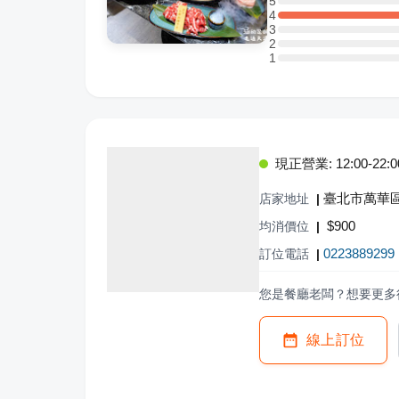
5
5 星：0 則評論
4
4 星：1 則評論
3
3 星：0 則評論
2
2 星：0 則評論
1
1 星：0 則評論
現正營業: 12:00-22:0
臺北市萬華區
店家地址
|
$
900
均消價位
|
0223889299
訂位電話
|
您是餐廳老闆？想要更多
線上訂位