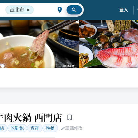
台北市
登入
牛肉火鍋 西門店
建議修改
鍋
吃到飽
宵夜
晚餐