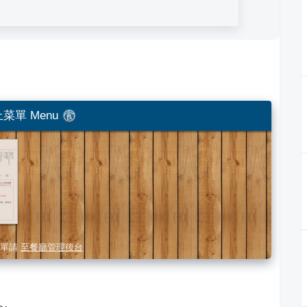
菜單 Menu
單請
至餐廳管理後台