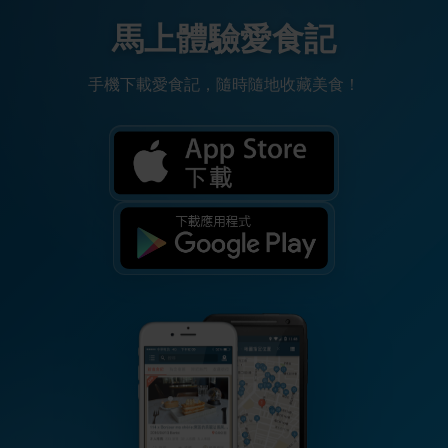
馬上體驗愛食記
手機下載愛食記，隨時隨地收藏美食！