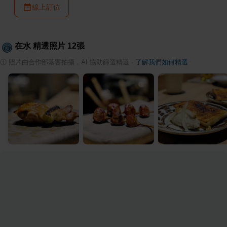
線上訂位
在水
精選照片
12
張
ⓘ
照片由合作部落客拍攝，AI 協助篩選精選
·
了解我們如何精選