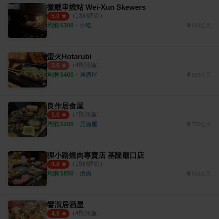
微醺串燒站 Wei-Xun Skewers
（
13
則評論）
5.0
均消 $
300
・
小吃
603公尺
螢火Hotarubi
（
4
則評論）
3.8
均消 $
400
・
居酒屋
599公尺
良作居食屋
（
2
則評論）
5.0
均消 $
200
・
居酒屋
770公尺
狸小路燒肉專賣店 基隆廟口店
（
19
則評論）
4.8
均消 $
850
・
燒肉
510公尺
饗㵑居酒屋
（
4
則評論）
4.8