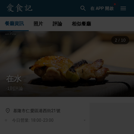
在 APP 開啟
餐廳資訊
照片
評論
相似餐廳
3
/
10
在水
1
則評論
·
基隆市仁愛區港西街21號
今日營業: 18:00-23:00