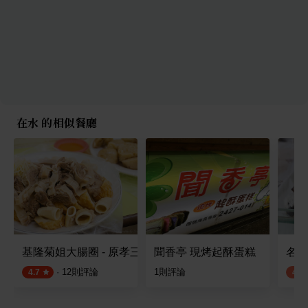
在水 的相似餐廳
基隆菊姐大腸圈 - 原孝三路三兄弟
聞香亭 現烤起酥蛋糕
名古
·
12
則評論
1
則評論
4.7
4.0