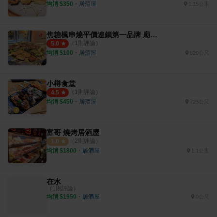
均消 $
350
・
居酒屋
1.15公里
焦糖楓串燒平價連鎖第一品牌 廟口直營店
（
1
則評論）
5.0
均消 $
100
・
居酒屋
620公尺
小樽食堂
（
1
則評論）
4.5
均消 $
450
・
居酒屋
723公尺
富哥 燒烤居酒屋
（
2
則評論）
1.0
均消 $
1800
・
居酒屋
1.1公里
在水
（
1
則評論）
均消 $
1950
・
居酒屋
0公尺