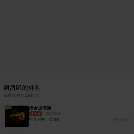
居酒屋的排名
›
基隆市
居酒屋
的排名
擇食居酒屋
（
32
則評論）
3.7
均消 $
400
・
居酒屋
546公尺