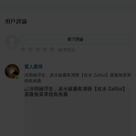
用戶評論
留下評論
給予評分
質人星球
冷雨繪浮生，炭火破霧炙潮香【在水 ZaiSui】基隆無菜單
燒鳥推薦