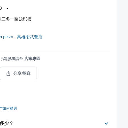
0
三多一路1號3樓
a pizza - 高雄衛武營店
行銷服務請至
店家專區
分享餐廳
們如何精選
費是多少？