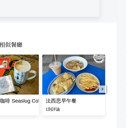
 的相似餐廳
 Seaslug Coffee
法西思早午餐
白餓記Hu
1
則評論
5.0