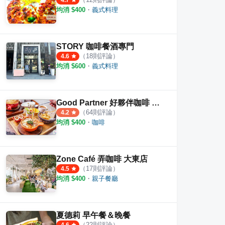
4.7
均消 $
400
・
義式料理
STORY 咖啡餐酒專門
（
18
則評論）
4.6
均消 $
600
・
義式料理
Good Partner 好夥伴咖啡 雙慈店
（
64
則評論）
4.2
均消 $
400
・
咖啡
Zone Café 弄咖啡 大東店
（
17
則評論）
4.5
均消 $
400
・
親子餐廳
夏德莉 早午餐＆晚餐
（
22
則評論）