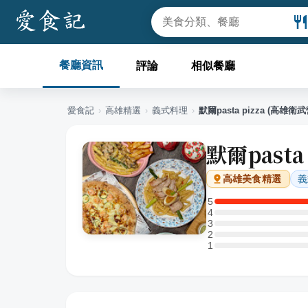
餐廳資訊
評論
相似餐廳
愛食記
›
高雄
精選
›
義式料理
›
默爾pasta pizza (高雄衛
默爾pasta
義
高雄
美食精選
5
5 星：1 則評論
4
4 星：0 則評論
3
3 星：0 則評論
2
2 星：0 則評論
1
1 星：0 則評論