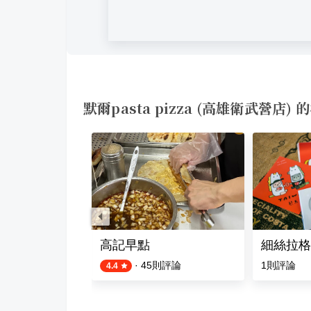
默爾pasta pizza (高雄衛武營店)
 高雄總店
高記早點
細絲拉格咖啡
評論
·
45
則評論
1
則評論
4.4