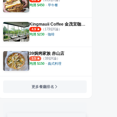
4.6
均消 $
450
・
早午餐
Kingmauii Coffee 金茂宜咖啡 文濱店
（
17
則評論）
4.9
均消 $
230
・
咖啡
39焗烤家族 赤山店
（
3
則評論）
3.5
均消 $
150
・
義式料理
更多餐廳排名