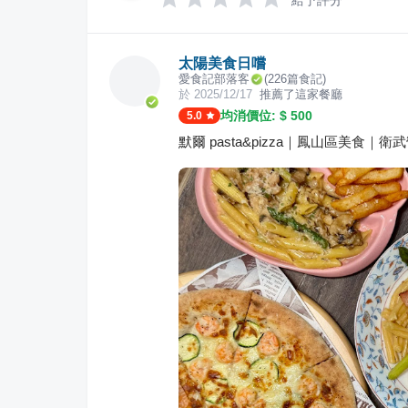
給予評分
太陽美食日嚐
愛食記部落客
(
226
篇食記)
於
2025/12/17
推薦了這家餐廳
均消價位: $
500
5.0
默爾 pasta&pizza｜鳳山區美食