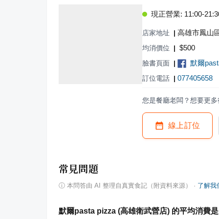
現正營業: 11:00-21:3
高雄市鳳山區
店家地址
|
$
500
均消價位
|
默爾past
臉書頁面
|
077405658
訂位電話
|
您是餐廳老闆？想要更多
線上訂位
常見問題
ⓘ
本問答由 AI 整理自真實食記（附資料來源）
·
了解我
默爾pasta pizza (高雄衛武營店) 的平均消