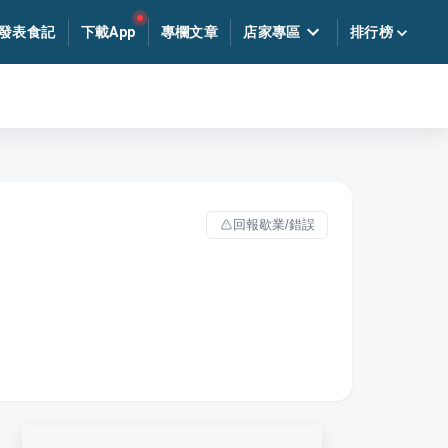
發表食記
下載App
專欄文章
店家專區
排行榜
回報歇業/錯誤