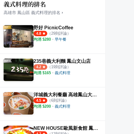
義式料理的排名
高雄市
鳳山區
義式料理
的排名
›
野好 PicnicCoffee
（
29
則評論）
4.8
均消 $
280
・
早午餐
235巷義大利麵 鳳山文山店
（
19
則評論）
4.2
均消 $
165
・
義式料理
洋城義大利餐廳 高雄鳳山大潤發店
（
6
則評論）
4.5
nger Dinosaur
丹尼早午餐廚房 武營店
自由
均消 $
200
・
義式料理
·
1
則評論
1
則評論
4.5
NEW HOUSE歐風新食館 鳳山文濱店
（
12
則評論）