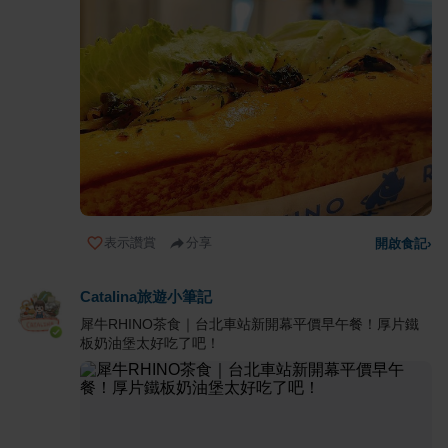
表示讚賞
分享
開啟食記
›
Catalina旅遊小筆記
犀牛RHINO茶食｜台北車站新開幕平價早午餐！厚片鐵
板奶油堡太好吃了吧！