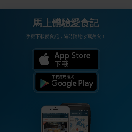
馬上體驗愛食記
手機下載愛食記，隨時隨地收藏美食！