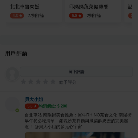
北北車魯肉飯
邱媽媽蔬菜健康餐
話一
·
27
則評論
·
2
則評論
4.3
5.0
3.9
用戶評論
留下評論
給予評分
貝大小姐
均消價位: $
200
5.0
台北車站 南陽街美食推薦：犀牛RHINO茶食文化 南陽街
早午餐必吃清單：銷魂沙茶拌麵與鳳梨酥奶蓋的完美邂
逅！ @貝大小姐的多元心宇宙