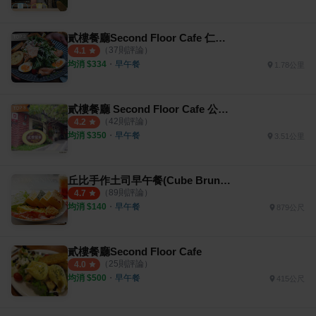
貳樓餐廳Second Floor Cafe 仁愛店
（
37
則評論）
4.1
均消 $
334
・
早午餐
1.78公里
貳樓餐廳 Second Floor Cafe 公館店
（
42
則評論）
4.2
均消 $
350
・
早午餐
3.51公里
丘比手作土司早午餐(Cube Brunch)
（
89
則評論）
4.7
均消 $
140
・
早午餐
879公尺
貳樓餐廳Second Floor Cafe
（
25
則評論）
4.0
均消 $
500
・
早午餐
415公尺