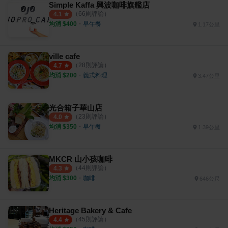
Simple Kaffa 興波咖啡旗艦店
（
66
則評論）
4.1
均消 $
400
・
早午餐
1.17公里
ville cafe
（
28
則評論）
4.7
均消 $
200
・
義式料理
3.47公里
光合箱子華山店
（
23
則評論）
4.0
均消 $
350
・
早午餐
1.39公里
MKCR 山小孩咖啡
（
44
則評論）
4.3
均消 $
300
・
咖啡
646公尺
Heritage Bakery & Cafe
（
45
則評論）
4.4