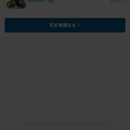
均消 $
350
・
咖啡
457公尺
更多餐廳排名