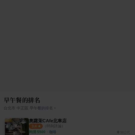
早午餐的排名
›
台北市
中正區
早午餐
的排名
奧蘿茉CAfe北車店
（
85
則評論）
3.4
均消 $
500
・
咖啡
38公尺