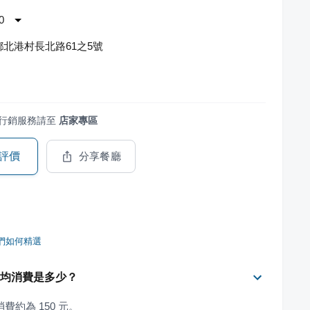
0
北港村長北路61之5號
行銷服務請至
店家專區
評價
分享餐廳
們如何精選
平均消費是多少？
費約為 150 元。