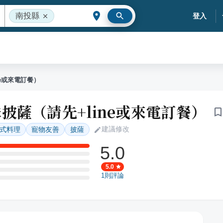
南投縣
登入
ne或來電訂餐）
披薩（請先+line或來電訂餐）
建議修改
式料理
寵物友善
披薩
5.0
5.0
1
則評論