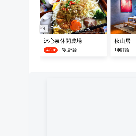
廳民宿
沐心泉休閒農場
秋山居
·
6
則評論
1
則評論
4.8