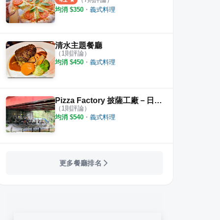
4.2
均消 $
350
・
義式料理
清水主題餐廳
（
1
則評論）
均消 $
450
・
義式料理
Pizza Factory 披薩工廠－日月潭廠
（
1
則評論）
均消 $
540
・
義式料理
更多餐廳排名