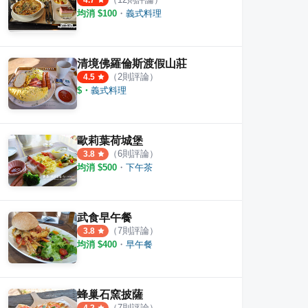
4.7
均消 $
100
・
義式料理
清境佛羅倫斯渡假山莊
（
2
則評論）
4.5
$
・
義式料理
歐莉葉荷城堡
（
6
則評論）
3.8
均消 $
500
・
下午茶
武食早午餐
（
7
則評論）
3.8
均消 $
400
・
早午餐
蜂巢石窯披薩
（
7
則評論）