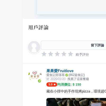
用戶評論
留下評論
給予評分
果果愛Fruitlove
愛食記部落客
(
862
篇食記)
於
2026/01/20
推薦了這家餐廳
均消價位: $
150
5.0
藏在小徑中的手作現烤pizza，環境超Ch