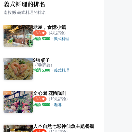
義式料理的排名
南投縣
義式料理
的排名
›
老屋，食憶小鎮
（
4
則評論）
3.8
均消 $
300
・
義式料理
物-國姓咖啡咖手造所
仙徠山莊
妮珂
·
2
則評論
·
3
則評論
4.5
5.0
9張桌子
（
3
則評論）
均消 $
300
・
義式料理
文心園 花園咖啡
（
19
則評論）
3.8
均消 $
600
・
咖啡
人本自然七彩神仙魚主題餐廳
（
12
則評論）