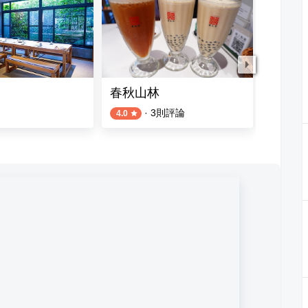
春秋山林
山間良
·
3
則評論
4.0
4.5