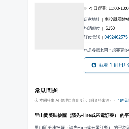
今日營業: 11:00-19:0
南投縣國姓鄉
店家地址
|
$
150
均消價位
|
0492462575
訂位電話
|
您是餐廳老闆？想要更多
觀看
1
則用戶
常見問題
ⓘ
本問答由 AI 整理自真實食記（附資料來源）
·
了解我
里山間美味披薩（請先+line或來電訂餐） 的
里山間美味披薩（請先+line或來電訂餐） 的平均消