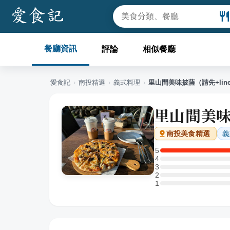
餐廳資訊
評論
相似餐廳
愛食記
›
南投
精選
›
義式料理
›
里山間美味披薩（請先+li
里山間美味
義
南投
美食精選
5
5 星：1 則評論
4
4 星：0 則評論
3
3 星：0 則評論
2
2 星：0 則評論
1
1 星：0 則評論