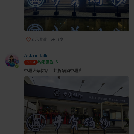
表示讚賞
分享
Ask or Talk
均消價位: $
1
5.0
中壢火鍋探店｜井賀鍋物中壢店