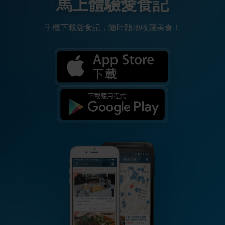
馬上體驗愛食記
手機下載愛食記，隨時隨地收藏美食！