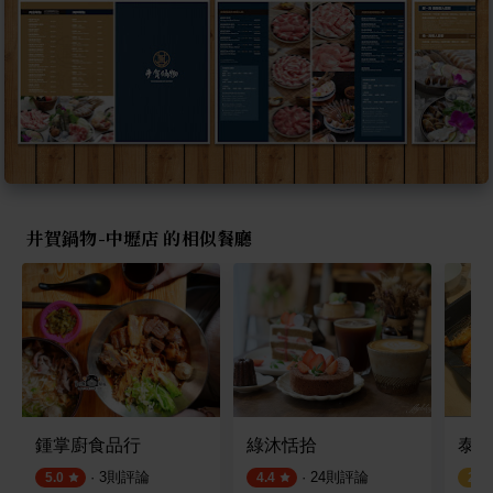
井賀鍋物-中壢店 的相似餐廳
鍾掌廚食品行
綠沐恬拾
泰多
·
3
則評論
·
24
則評論
5.0
4.4
2.0