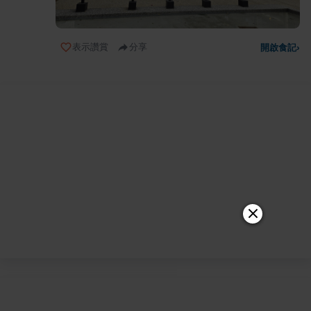
表示讚賞
分享
開啟食記
›