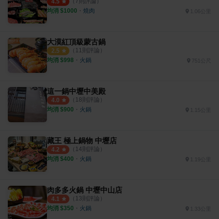
（
7
則評論）
4.5
均消 $
1000
・
燒肉
1.06公里
大漠紅頂級蒙古鍋
（
11
則評論）
2.5
均消 $
998
・
火鍋
751公尺
這一鍋中壢中美殿
（
18
則評論）
4.0
均消 $
900
・
火鍋
1.15公里
藏王 極上鍋物 中壢店
（
14
則評論）
4.2
均消 $
400
・
火鍋
1.19公里
肉多多火鍋 中壢中山店
（
13
則評論）
4.1
均消 $
350
・
火鍋
1.33公里