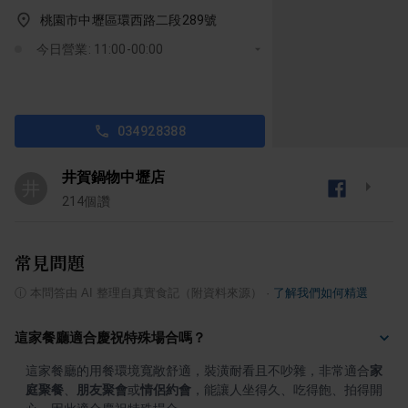
桃園市中壢區環西路二段289號
今日營業: 11:00-00:00
034928388
井賀鍋物中壢店
井
214
個讚
常見問題
ⓘ
本問答由 AI 整理自真實食記（附資料來源）
·
了解我們如何精選
這家餐廳適合慶祝特殊場合嗎？
這家餐廳的用餐環境寬敞舒適，裝潢耐看且不吵雜，非常適合
家
庭聚餐
、
朋友聚會
或
情侶約會
，能讓人坐得久、吃得飽、拍得開