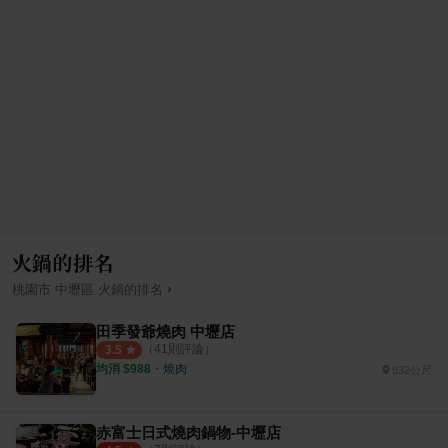
火鍋的排名
›
桃園市
中壢區
火鍋
的排名
田季發爺燒肉 中壢店
（
41
則評論）
3.5
均消 $
988
・
燒肉
932公尺
赤富士日式燒肉鍋物-中壢店