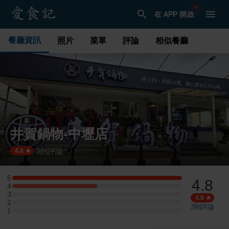
在 APP 開啟
餐廳資訊
照片
菜單
評論
相似餐廳
井賀鍋物-中壢店
3
則評論
·
4.8
5
4.8
5 星：2 則評論
4
4 星：1 則評論
3
3 星：0 則評論
4.8
2
2 星：0 則評論
3
則評論
1
1 星：0 則評論