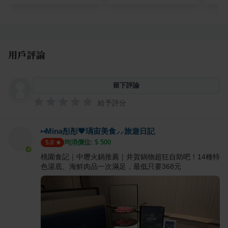
用戶評論
留下評論
給予評分
⑅Mina彤彤🖤瑀宙美食⸝⸝旅遊日記
均消價位: $
500
5.0
桃園食記｜中壢火鍋推薦｜井賀鍋物超狂自助吧！14種特
色湯底、海鮮肉品一次滿足，最低只要368元