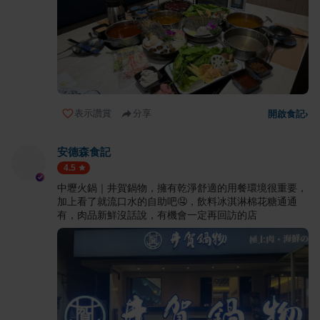
表示讚賞
分享
開啟食記
›
安德森食記
4.5
中壢火鍋｜井賀鍋物，擁有乾淨舒適的用餐環境很重要，
加上看了就流口水的自助吧🤤，飲料冰淇淋棉花糖通通
有，肉品新鮮沒話說，有機會一定再回訪的店