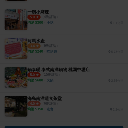
一碗小麻辣
（
4
則評論）
5.0
均消 $
300
・
小吃
1.1公里
河馬水產
（
9
則評論）
3.4
均消 $
240
・
吃到飽
5.73公里
鍋泰暖 泰式南洋鍋物 桃園中壢店
（
15
則評論）
5.0
均消 $
680
・
火鍋
2.55公里
海島南洋蔬食茶堂
（
6
則評論）
4.0
均消 $
350
・
素食
2.2公里