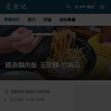
在 APP 開啟
餐廳資訊
照片
評論
相似餐廳
國鼎鵝肉飯·玉里麵-竹南店
2
則評論
·
苗栗縣竹南鎮中正路95號
現正營業: 10:00-20:00