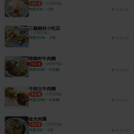
（
21
則評論）
4.3
均消 $
30
・
小吃
15.88公里
三義鄉村小吃店
（
12
則評論）
均消 $
140
・
小吃
36.26公里
韓鄉村牛肉麵
（
14
則評論）
5.0
均消 $
100
・
牛肉麵
23.43公里
牛師父牛肉麵
（
13
則評論）
4.2
均消 $
200
・
牛肉麵
11.63公里
金光肉圓
（
15
則評論）
4.2
均消 $
50
・
小吃
35.24公里