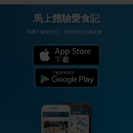
馬上體驗愛食記
手機下載愛食記，隨時隨地收藏美食！