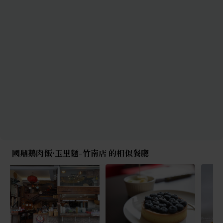
國鼎鵝肉飯·玉里麵-竹南店 的相似餐廳