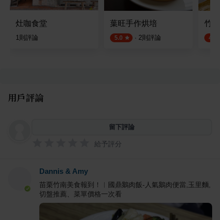
灶咖食堂
葉旺手作烘培
竹南
1
則評論
·
2
則評論
5.0
4.5
用戶評論
留下評論
給予評分
Dannis & Amy
苗栗竹南美食報到！︱國鼎鵝肉飯-人氣鵝肉便當,玉里麵,
切盤推薦、菜單價格一次看