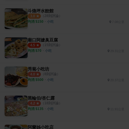
斗煥坪水餃館
（
28
則評論）
3.0
均消 $
150
・
小吃
7.08公里
廟口阿嬷臭豆腐
（
15
則評論）
4.5
均消 $
70
・
小吃
29.31公里
秀菊小吃坊
（
8
則評論）
4.0
均消 $
500
・
小吃
20.37公里
黑輪伯/杏仁露
（
18
則評論）
4.2
均消 $
135
・
小吃
11.91公里
阿蘭姊小吃店