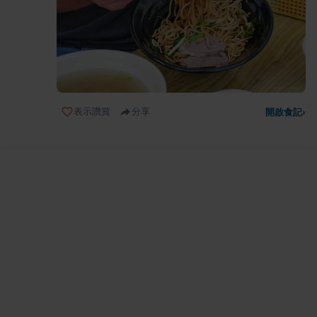
表示讚賞
分享
開啟食記
›