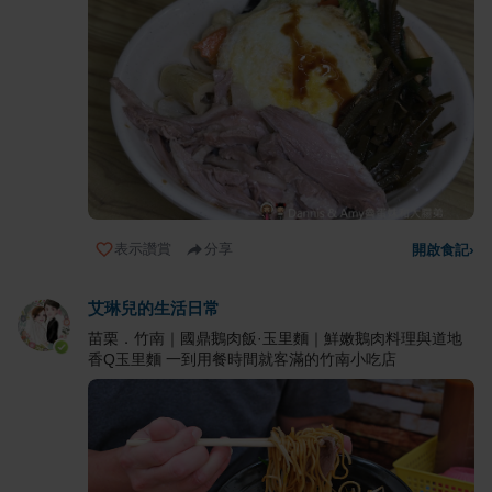
表示讚賞
分享
開啟食記
›
艾琳兒的生活日常
苗栗．竹南｜國鼎鵝肉飯·玉里麵｜鮮嫩鵝肉料理與道地
香Q玉里麵 一到用餐時間就客滿的竹南小吃店