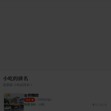
小吃的排名
›
苗栗縣
小吃
的排名
金榜麵館
（
59
則評論）
4.4
均消 $
85
・
小吃
32.19公里