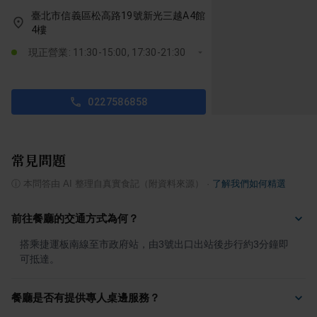
臺北市信義區松高路19號新光三越A4館
4樓
現正營業: 11:30-15:00, 17:30-21:30
0227586858
常見問題
ⓘ
本問答由 AI 整理自真實食記（附資料來源）
·
了解我們如何精選
前往餐廳的交通方式為何？
搭乘捷運板南線至市政府站，由3號出口出站後步行約3分鐘即
可抵達。
餐廳是否有提供專人桌邊服務？