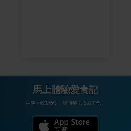
馬上體驗愛食記
手機下載愛食記，隨時隨地收藏美食！