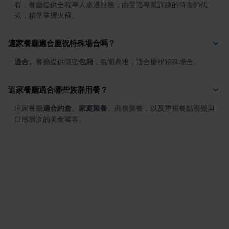
有，餐廳提供全程專人桌邊服務，由受過專業訓練的侍食師代
煮，精準掌握火候。
這家餐廳適合慶祝特殊場合嗎？
適合。
餐廳提供隱密
包廂
，氛圍典雅，適合慶祝特殊場合。
這家餐廳適合哪些族群用餐？
這家餐廳
適合約會
、
家庭聚餐
、商務聚餐，以及重視餐點視覺與
口感層次的美食饕客。