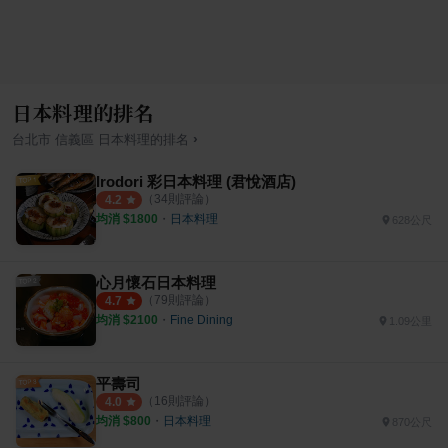
日本料理的排名
›
台北市
信義區
日本料理
的排名
Irodori 彩日本料理 (君悅酒店)
（
34
則評論）
4.2
均消 $
1800
・
日本料理
628公尺
心月懷石日本料理
（
79
則評論）
4.7
均消 $
2100
・
Fine Dining
1.09公里
平壽司
（
16
則評論）
4.0
均消 $
800
・
日本料理
870公尺