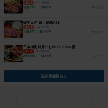
（
44
則評論）
4.2
均消 $
350
・
日本料理
893公尺
炸牛元村 遠百信義A13
（
12
則評論）
4.1
均消 $
770
・
日本料理
356公尺
日本橋海鮮丼つじ半 Tsujihan 微風信義店
（
59
則評論）
4.5
均消 $
999
・
日本料理
71公尺
更多餐廳排名