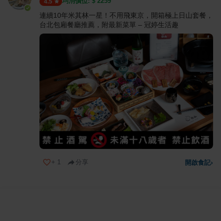
均消價位: $
2259
4.5
連續10年米其林一星！不用飛東京，開箱極上日山套餐，
台北包廂餐廳推薦，附最新菜單 – 冠婷生活趣
+
1
分享
開啟食記
›