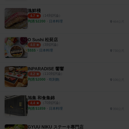
逸鮮棧
（
14
則評論）
4.7
均消 $
2200
・
日本料理
464公尺
O Sushi 松菸店
（
3
則評論）
4.0
$$$$
・
日本料理
730公尺
INPARADISE 饗饗
（
110
則評論）
4.2
均消 $
2000
・
吃到飽
106公尺
旭集 和食集錦
（
70
則評論）
4.4
均消 $
1859
・
日本料理
356公尺
GYUU NIKU ステーキ專門店