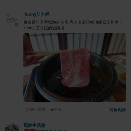
ifunny艾方妮
東京百年老字號海外首店 專人桌邊現煮頂級日山和牛 -
ifunny 艾方妮的遊樂場
表示讚賞
分享
開啟食記
›
冠婷生活趣