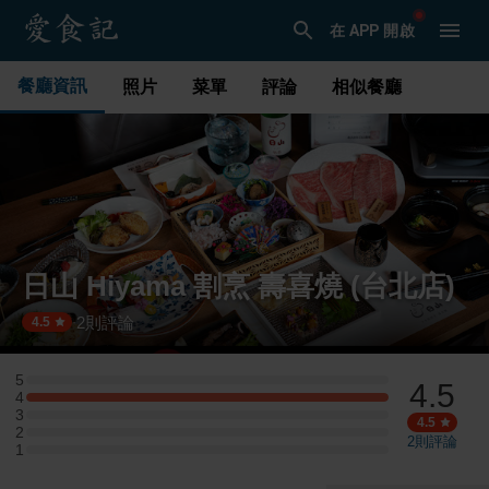
在 APP 開啟
餐廳資訊
照片
菜單
評論
相似餐廳
日山 Hiyama 割烹 壽喜燒 (台北店)
2
則評論
·
4.5
5
4.5
5 星：0 則評論
4
4 星：1 則評論
3
3 星：0 則評論
4.5
2
2 星：0 則評論
2
則評論
1
1 星：0 則評論