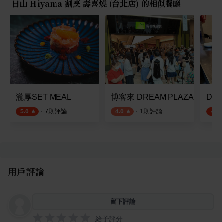
日山 Hiyama 割烹 壽喜燒 (台北店) 的相似餐廳
瀧厚SET MEAL
博客來 DREAM PLAZA旗艦店
Draf
·
7
則評論
·
1
則評論
5.0
4.0
4.8
用戶評論
留下評論
給予評分