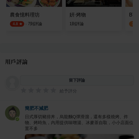
農食憶料理坊
姸·烤物
BV
·
7
則評論
1
則評論
4.8
3.0
用戶評論
留下評論
給予評分
簡肥不減肥
日式厚切豬排丼，烏龍麵Q彈滑溜，還有多樣燒烤、炸
物、烤時魚，內用提供味噌湯、冰麥茶自取，小小店面位
置不多