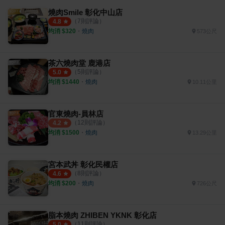
燒肉Smile 彰化中山店
（
7
則評論）
4.8
均消 $
320
・
燒肉
573公尺
茶六燒肉堂 鹿港店
（
5
則評論）
5.0
均消 $
1440
・
燒肉
10.11公里
官東燒肉-員林店
（
12
則評論）
4.2
均消 $
1500
・
燒肉
13.29公里
宮本武丼 彰化民權店
（
8
則評論）
4.6
均消 $
200
・
燒肉
726公尺
脂本燒肉 ZHIBEN YKNK 彰化店
（
11
則評論）
5.0