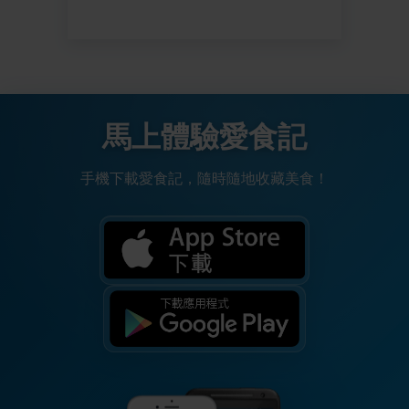
馬上體驗愛食記
手機下載愛食記，隨時隨地收藏美食！