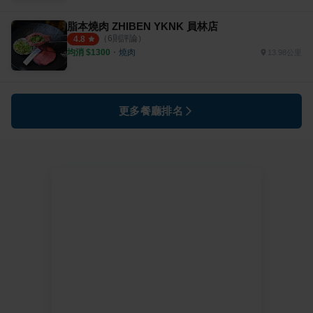
脂本燒肉 ZHIBEN YKNK 員林店
（
6
則評論）
4.8
均消 $
1300
・
燒肉
13.98公里
更多餐廳排名