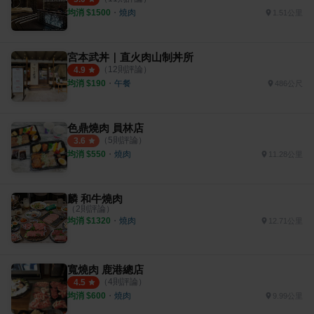
均消 $
1500
・
燒肉
1.51公里
宮本武丼｜直火肉山制丼所
（
12
則評論）
4.9
均消 $
190
・
午餐
486公尺
色鼎燒肉 員林店
（
5
則評論）
3.6
均消 $
550
・
燒肉
11.28公里
麟 和牛燒肉
（
2
則評論）
均消 $
1320
・
燒肉
12.71公里
寬燒肉 鹿港總店
（
4
則評論）
4.5
均消 $
600
・
燒肉
9.99公里