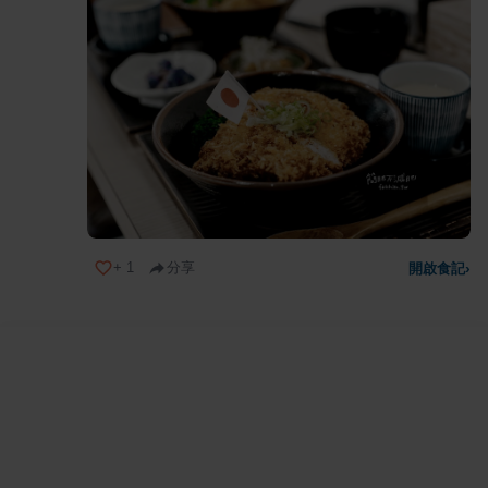
+
1
分享
開啟食記
›