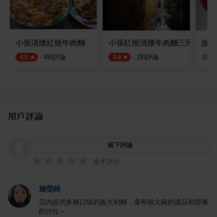
小張清燉紅燒牛肉麵
小張紅燒清燉牛肉麵三民店
故鄉
·
4
則評論
·
2
則評論
1
則
4.5
4.8
用戶評論
留下評論
給予評分
施瑩綺
店內提供多種口味的義大利麵，還有很大碗的湯品和營養
的沙拉～