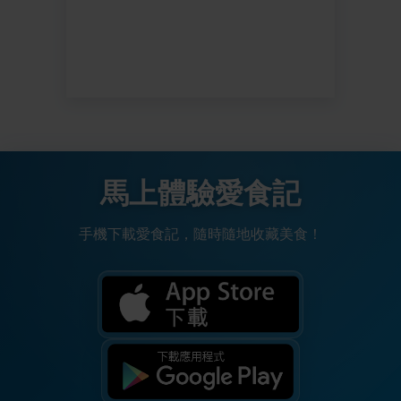
馬上體驗愛食記
手機下載愛食記，隨時隨地收藏美食！