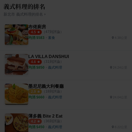
義式料理的排名
›
新北市
義式料理
的排名
布佬廚房
（
47
則評論）
4.5
均消 $
583
・
素食
4.38公里
LA VILLA DANSHUI
（
31
則評論）
4.6
均消 $
850
・
義式料理
24.24公里
墨尼尼義大利餐廳
（
18
則評論）
2.9
均消 $
660
・
義式料理
24.04公里
薄多義 Bite 2 Eat
（
36
則評論）
4.2
均消 $
450
・
義式料理
8.22公里