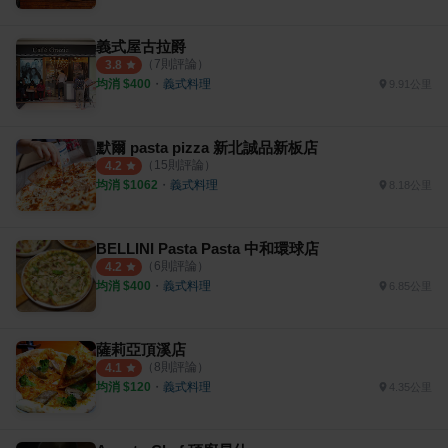
義式屋古拉爵
（
7
則評論）
3.8
均消 $
400
・
義式料理
9.91公里
默爾 pasta pizza 新北誠品新板店
（
15
則評論）
4.2
均消 $
1062
・
義式料理
8.18公里
BELLINI Pasta Pasta 中和環球店
（
6
則評論）
4.2
均消 $
400
・
義式料理
6.85公里
薩莉亞頂溪店
（
8
則評論）
4.1
均消 $
120
・
義式料理
4.35公里