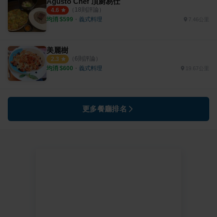
Agusto Chef 頂廚易仕
（
18
則評論）
4.6
均消 $
599
・
義式料理
7.46公里
美麗樹
（
6
則評論）
2.3
均消 $
600
・
義式料理
19.67公里
更多餐廳排名