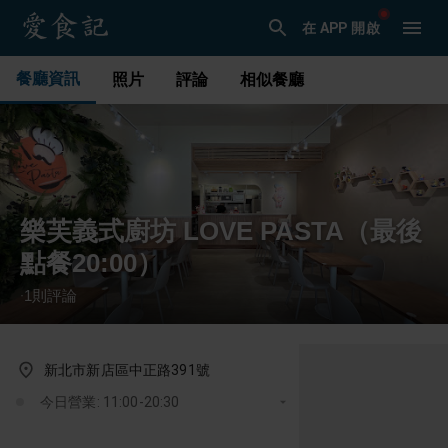
在 APP 開啟
餐廳資訊
照片
評論
相似餐廳
樂芙義式廚坊 LOVE PASTA（最後
點餐20:00）
1
則評論
·
新北市新店區中正路391號
今日營業: 11:00-20:30