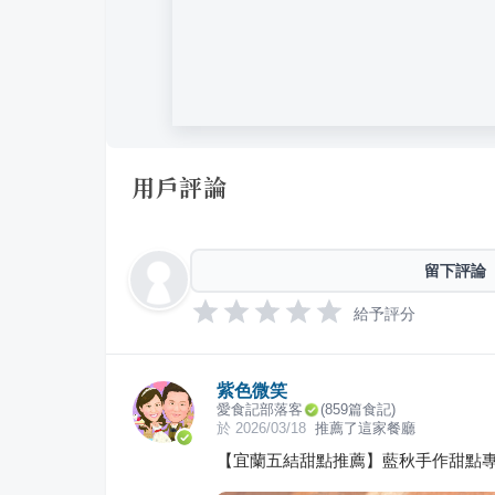
用戶評論
留下評論
給予評分
紫色微笑
愛食記部落客
(
859
篇食記)
於
2026/03/18
推薦了這家餐廳
【宜蘭五結甜點推薦】藍秋手作甜點