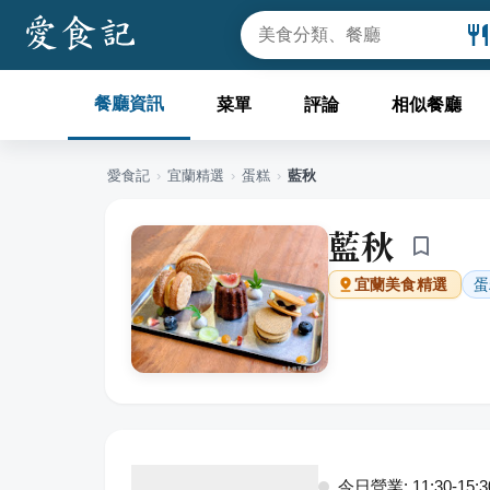
餐廳資訊
菜單
評論
相似餐廳
愛食記
›
宜蘭
精選
›
蛋糕
›
藍秋
藍秋
蛋
宜蘭
美食精選
今日營業: 11:30-15:3