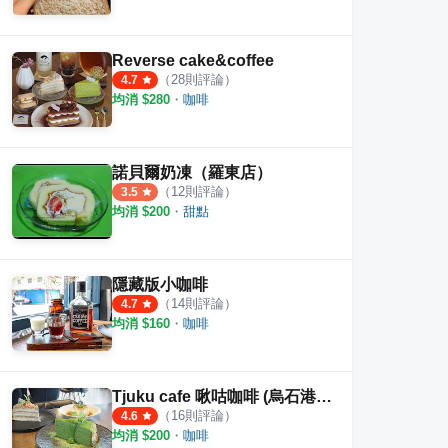
Reverse cake&coffee
（
28
則評論）
4.7
均消 $
280
・
咖啡
諾貝爾奶凍（羅東店）
板燒
田媽媽金益田園美食坊
擼らら
（
12
則評論）
3.5
均消 $
200
・
甜點
·
32
則評論
1
則評論
4
則評
隱藏版小咖啡
（
14
則評論）
4.7
均消 $
160
・
咖啡
Tjuku cafe 啾咕咖啡 (烏石港店)
（
16
則評論）
4.6
均消 $
200
・
咖啡