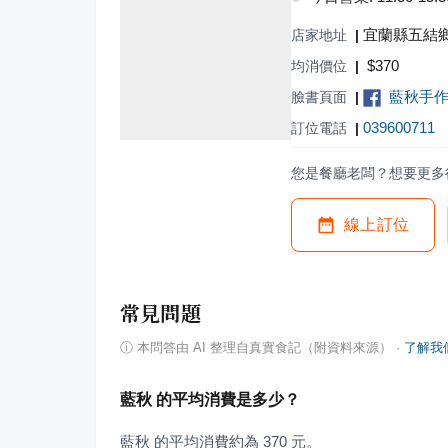
宜蘭縣五結鄉
店家地址
|
$
370
均消價位
|
藍秋手
臉書頁面
|
039600711
訂位電話
|
您是餐廳老闆？想要更多
線上訂位
常見問題
ⓘ
本問答由 AI 整理自真實食記（附資料來源）
·
了解我
藍秋 的平均消費是多少？
藍秋 的平均消費約為 370 元。