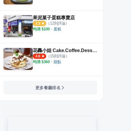
果泥菓子蛋糕專賣店
（
12
則評論）
2.5
均消 $
100
・
蛋糕
花轟小姐 Cake.Coffee.Dessert
（
15
則評論）
4.6
均消 $
360
・
甜點
更多餐廳排名