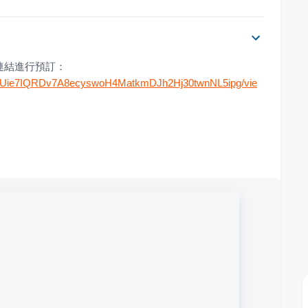
連結進行預訂：
HhiiIUie7IQRDv7A8ecyswoH4MatkmDJh2Hj30twnNL5ipg/vie