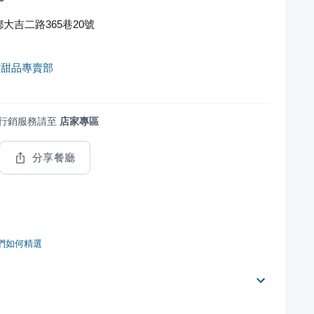
大吉二路365巷20號
作甜品專賣部
行銷服務請至
店家專區
分享餐廳
們如何精選