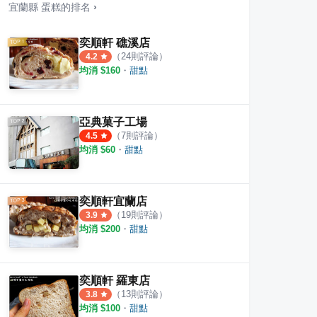
宜蘭縣
蛋糕
的排名
›
奕順軒 礁溪店
（
24
則評論）
4.2
均消 $
160
・
甜點
亞典菓子工場
（
7
則評論）
4.5
均消 $
60
・
甜點
奕順軒宜蘭店
（
19
則評論）
3.9
均消 $
200
・
甜點
奕順軒 羅東店
（
13
則評論）
3.8
均消 $
100
・
甜點