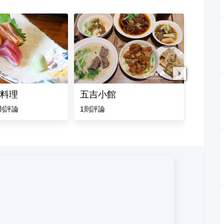
料理
五吉小館
饗宴鐵
則評論
1
則評論
4.1