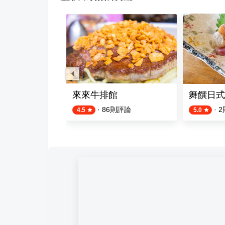
啡美食
來來牛排館
舞饌日式
評論
·
86
則評論
·
2
4.5
5.0