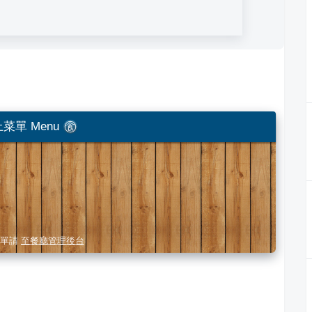
菜單 Menu
單請
至餐廳管理後台