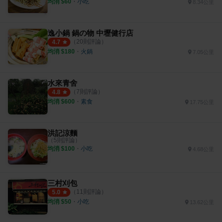
均消 $
60
・
小吃
8.34公里
逸小鍋 鍋の物 中壢健行店
（
20
則評論）
4.7
均消 $
180
・
火鍋
7.05公里
水來青舍
（
7
則評論）
4.8
均消 $
600
・
素食
17.75公里
洪記涼麵
（
5
則評論）
均消 $
100
・
小吃
4.68公里
三村刈包
（
11
則評論）
5.0
均消 $
50
・
小吃
13.62公里