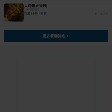
大時鐘天香麵
（
4
則評論）
均消 $
140
・
宵夜
7.78公里
更多餐廳排名