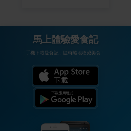
馬上體驗愛食記
手機下載愛食記，隨時隨地收藏美食！