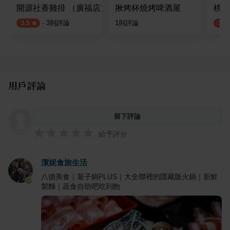
開源社香雞排 （廣福店）
揪烤杯燒烤啤酒屋
桃園
·
3
則評論
1
則評論
3.5
3.8
用戶評論
留下評論
給予評分
潔妮食旅生活
八德美食｜荖子鍋PLUS｜大全聯裡的隱藏版火鍋｜新鮮
製麵｜蔬食自助吧吃到飽