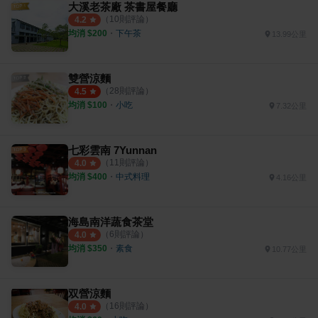
大溪老茶廠 茶書屋餐廳
（
10
則評論）
4.2
均消 $
200
・
下午茶
13.99公里
雙營涼麵
（
28
則評論）
4.5
均消 $
100
・
小吃
7.32公里
七彩雲南 7Yunnan
（
11
則評論）
4.0
均消 $
400
・
中式料理
4.16公里
海島南洋蔬食茶堂
（
6
則評論）
4.0
均消 $
350
・
素食
10.77公里
双營涼麵
（
16
則評論）
4.0