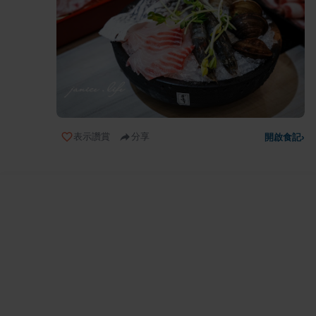
表示讚賞
分享
開啟食記
›