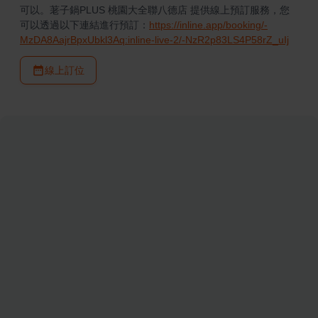
可以。荖子鍋PLUS 桃園大全聯八德店 提供線上預訂服務，您
可以透過以下連結進行預訂：
https://inline.app/booking/-
MzDA8AajrBpxUbkl3Aq:inline-live-2/-NzR2p83LS4P58rZ_uIj
線上訂位