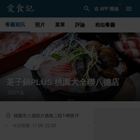
在 APP 開啟
餐廳資訊
照片
菜單
評論
相似餐廳
荖子鍋PLUS 桃園大全聯八德店
1
則評論
·
桃園市八德區介壽路二段148號1F
今日營業: 11:00-22:00