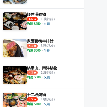
輕井澤鍋物
（
12
則評論）
4.6
均消 $
250
・
火鍋
家園藝術牛排館
（
34
則評論）
4.1
均消 $
500
・
牛排
鍋泰山。南洋鍋物
（
18
則評論）
4.3
均消 $
500
・
火鍋
十二段鍋物
（
11
則評論）
4.5
均消 $
400
・
火鍋