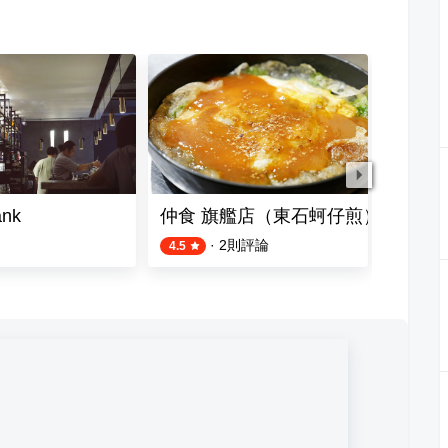
ank
仲食 旗艦店（東石蚵仔煎）
蒲公英
·
2
則評論
4.5
3.0