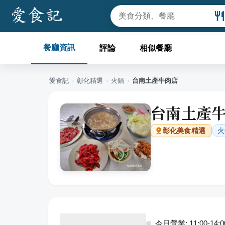
餐廳資訊
評論
相似餐廳
愛食記
›
彰化
精選
›
火鍋
›
台南土產牛肉店
台南土產
火
彰化
美食精選
今日營業: 11:00-14:00,