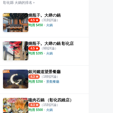
彰化縣
火鍋
的排名
›
燒瓶子。大肆の鍋
（
31
則評論）
4.5
均消 $
450
・
火鍋
燒瓶子。大肆の鍋 彰化店
（
9
則評論）
4.5
均消 $
395
・
火鍋
茶聊
桂林四神湯
光興
·
3
則評論
·
6
則評論
4.8
5.0
銀河鐵道望景餐廳
（
18
則評論）
4.3
均消 $
350
・
景觀餐廳
嗑肉石鍋 （彰化四維店）
（
15
則評論）
4.3
均消 $
500
・
火鍋