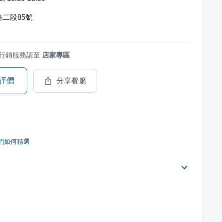
二段85號
行銷服務請至
店家專區
評價
分享餐廳
們如何精選