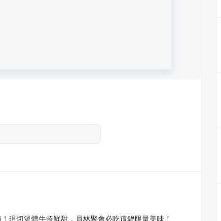
南！現切溫體牛超鮮甜，員林聚會必吃這鍋限量美味！