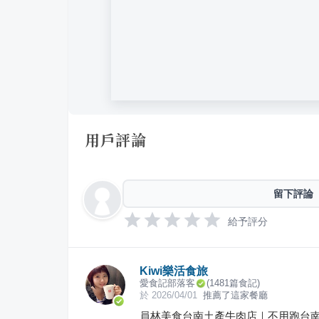
用戶評論
留下評論
給予評分
Kiwi樂活食旅
愛食記部落客
(
1481
篇食記)
於
2026/04/01
推薦了這家餐廳
員林美食台南土產牛肉店｜不用跑台