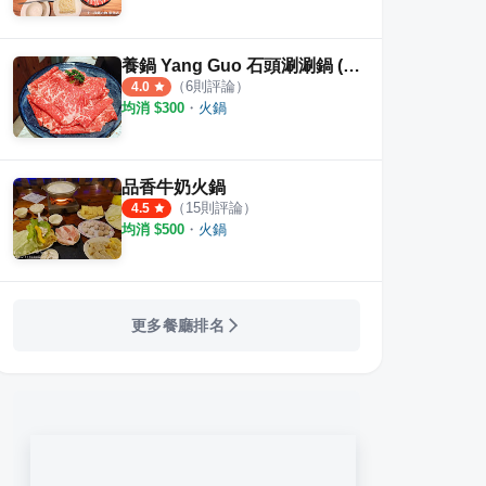
養鍋 Yang Guo 石頭涮涮鍋 (彰化旗艦店)
（
6
則評論）
4.0
均消 $
300
・
火鍋
品香牛奶火鍋
（
15
則評論）
4.5
均消 $
500
・
火鍋
更多餐廳排名