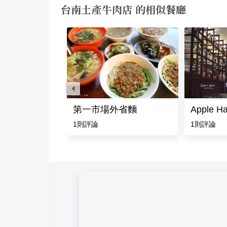
台南土產牛肉店 的相似餐廳
藥行
第一市場外省麵
Apple H
1
則評論
1
則評論