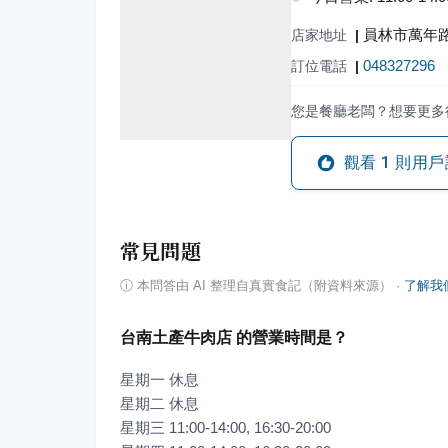
員林市萬年路
店家地址
|
048327296
訂位電話
|
您是餐廳老闆？想要更多
觀看
1
則用戶
常見問題
ⓘ
本問答由 AI 整理自真實食記（附資料來源）
·
了解我
台南土產牛肉店 的營業時間是？
星期一 休息

星期二 休息

星期三 11:00-14:00, 16:30-20:00
