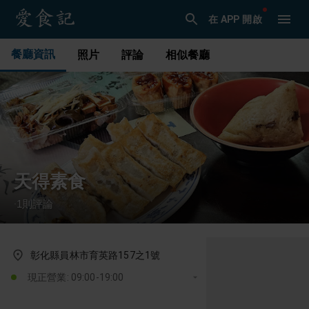
在 APP 開啟
餐廳資訊
照片
評論
相似餐廳
天得素食
1
則評論
·
彰化縣員林市育英路157之1號
現正營業: 09:00-19:00