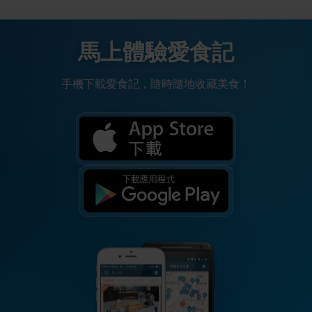
馬上體驗愛食記
手機下載愛食記，隨時隨地收藏美食！