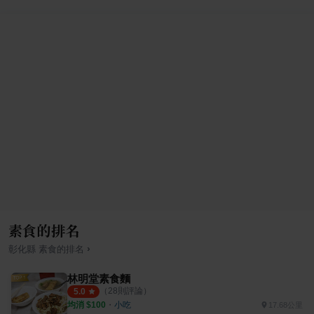
素食的排名
›
彰化縣
素食
的排名
林明堂素食麵
（
28
則評論）
5.0
均消 $
100
・
小吃
17.68公里