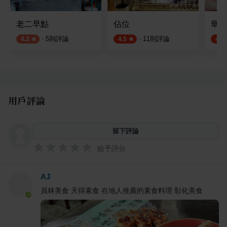
老二早點
佔位
華成
·
5
則評論
·
11
則評論
4.2
4.5
4.5
用戶評論
留下評論
給予評分
AJ
員林美食 天得素食 在地人推薦的素食料理 彰化美食