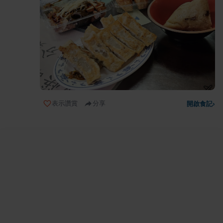
表示讚賞
分享
開啟食記
›