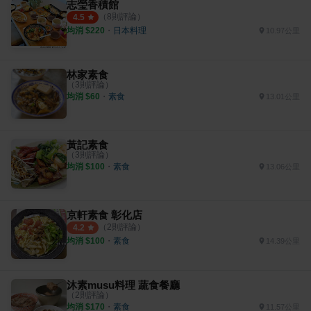
志瑩香積館
（
8
則評論）
4.5
均消 $
220
・
日本料理
10.97公里
林家素食
（
3
則評論）
均消 $
60
・
素食
13.01公里
黃記素食
（
3
則評論）
均消 $
100
・
素食
13.06公里
京軒素食 彰化店
（
2
則評論）
4.2
均消 $
100
・
素食
14.39公里
沐素musu料理 蔬食餐廳
（
2
則評論）
均消 $
170
・
素食
11.57公里