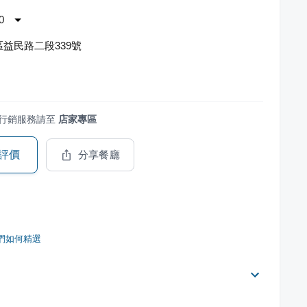
0
益民路二段339號
行銷服務請至
店家專區
評價
分享餐廳
們如何精選