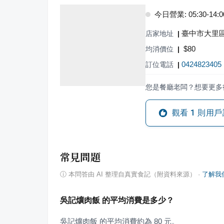
今日營業: 05:30-14:0
臺中市大里區
店家地址
|
$
80
均消價位
|
0424823405
訂位電話
|
您是餐廳老闆？想要更多
觀看
1
則用戶
常見問題
ⓘ
本問答由 AI 整理自真實食記（附資料來源）
·
了解我
吳記爌肉飯 的平均消費是多少？
吳記爌肉飯 的平均消費約為 80 元。