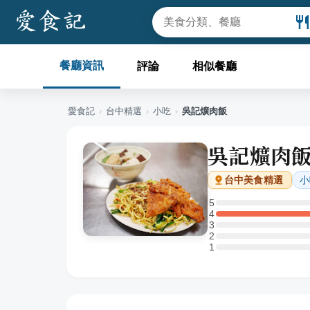
餐廳資訊
評論
相似餐廳
愛食記
›
台中
精選
›
小吃
›
吳記爌肉飯
吳記爌肉
小
台中
美食精選
5
5 星：0 則評論
4
4 星：1 則評論
3
3 星：0 則評論
2
2 星：0 則評論
1
1 星：0 則評論