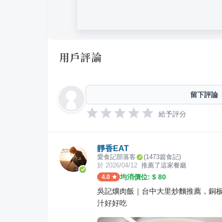
用戶評論
留下評論
給予評分
靜香EAT
愛食記部落客
(
1473
篇食記)
於
2026/04/12
推薦了這家餐廳
均消價位: $
80
4.0
吳記爌肉飯｜台中大里炒麵推薦，銅板
汁好好吃