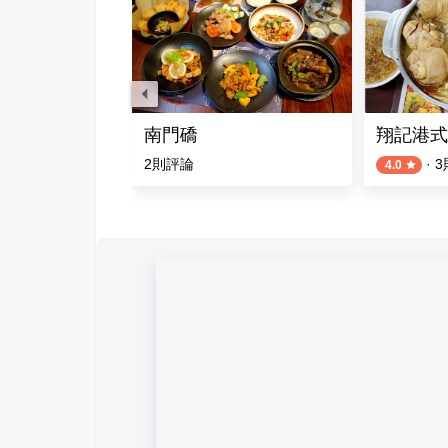
 大明店
南門礄
翔記港式
評論
2
則評論
·
3
4.0