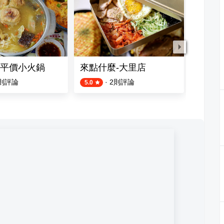
平價小火鍋
來點什麼-大里店
築也日
則評論
·
2
則評論
5.0
4.2