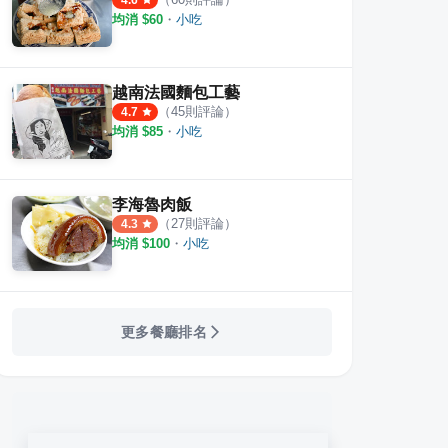
4.6
均消 $
60
・
小吃
越南法國麵包工藝
（
45
則評論）
4.7
均消 $
85
・
小吃
李海魯肉飯
（
27
則評論）
4.3
均消 $
100
・
小吃
更多餐廳排名