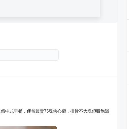
價中式早餐，便當最貴75塊佛心價，排骨不大塊但吸飽湯