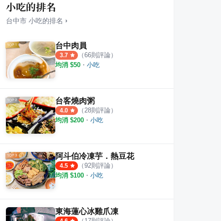
小吃的排名
台中市
小吃
的排名
›
台中肉員
（
66
則評論）
3.7
均消 $
50
・
小吃
本料理
川手工大腸麵線
小李
·
9
則評論
1
則評論
3.5
台客燒肉粥
（
28
則評論）
4.0
均消 $
200
・
小吃
阿斗伯冷凍芋．熱豆花
（
92
則評論）
4.5
均消 $
100
・
小吃
東海蓮心冰雞爪凍
（
17
則評論）