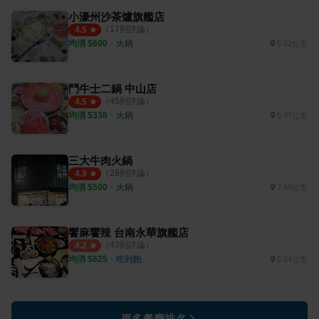
小濠州沙茶爐旗艦店
（
17
則評論）
4.5
均消 $
600
・
火鍋
5.52公里
鬥牛士二鍋 中山店
（
45
則評論）
4.5
均消 $
338
・
火鍋
5.47公里
三大牛肉火鍋
（
28
則評論）
4.9
均消 $
500
・
火鍋
7.69公里
饗麻饗辣 台南永華旗艦店
（
43
則評論）
4.2
均消 $
625
・
吃到飽
6.24公里
更多餐廳排名