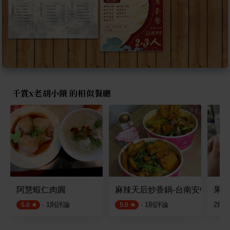
千賞x老胡小餓 的相似餐廳
阿慧蝦仁肉圓
麻辣天后炒香鍋-台南安中店
果菜
·
1
則評論
·
1
則評論
2
則
5.0
5.0