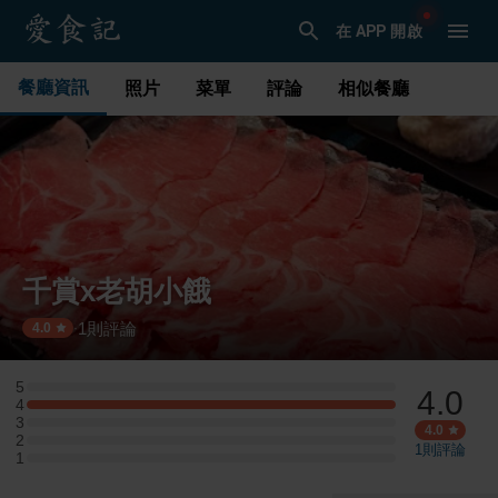
在 APP 開啟
餐廳資訊
照片
菜單
評論
相似餐廳
千賞x老胡小餓
1
則評論
·
4.0
5
4.0
5 星：0 則評論
4
4 星：1 則評論
3
3 星：0 則評論
4.0
2
2 星：0 則評論
1
則評論
1
1 星：0 則評論