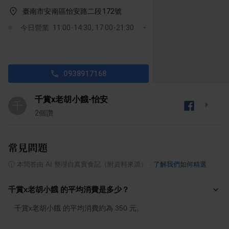
臺南市安南區怡安路二段172號
今日營業: 11:00-14:30, 17:00-21:30
0938917168
千賞x老胡小餓-怡安
千
2
個讚
常見問題
ⓘ
本問答由 AI 整理自真實食記（附資料來源）
·
了解我們如何精選
千賞x老胡小餓 的平均消費是多少？
千賞x老胡小餓 的平均消費約為 350 元。