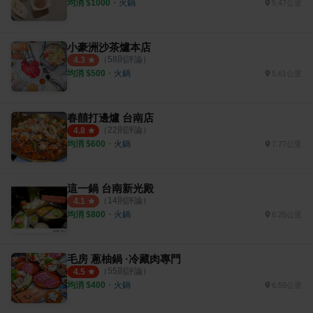
均消 $
1000
・
火鍋
5.47公里
小豪洲沙茶爐本店
（
58
則評論）
4.3
均消 $
500
・
火鍋
5.61公里
春囍打邊爐 台南店
（
22
則評論）
4.8
均消 $
600
・
火鍋
7.77公里
這一鍋 台南新光殿
（
14
則評論）
4.1
均消 $
800
・
火鍋
6.26公里
毛房 蔥柚鍋 ·冷藏肉專門
（
55
則評論）
4.5
均消 $
400
・
火鍋
6.56公里