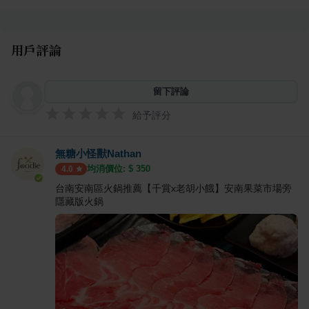
用戶評論
留下評論
給予評分
無糖小怪獸Nathan
均消價位: $
350
4.0
台南安南區火鍋推薦【千賞x老胡小餓】安南果菜市場旁
隱藏版火鍋