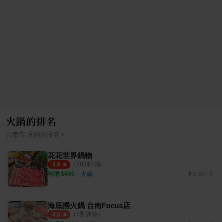
火鍋的排名
›
台南市
火鍋
的排名
花花世界鍋物
（
70
則評論）
4.9
均消 $
600
・
火鍋
6.38公里
海底撈火鍋 台南Focus店
（
5
則評論）
4.0