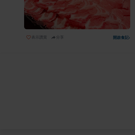
表示讚賞
分享
開啟食記
›